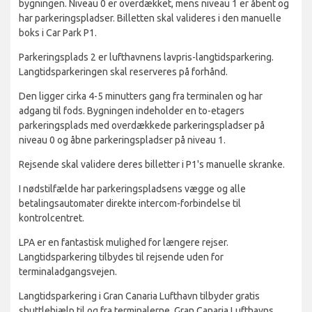
bygningen. Niveau 0 er overdækket, mens niveau 1 er åbent og
har parkeringspladser. Billetten skal valideres i den manuelle
boks i Car Park P1.
Parkeringsplads 2 er lufthavnens lavpris-langtidsparkering.
Langtidsparkeringen skal reserveres på forhånd.
Den ligger cirka 4-5 minutters gang fra terminalen og har
adgang til fods. Bygningen indeholder en to-etagers
parkeringsplads med overdækkede parkeringspladser på
niveau 0 og åbne parkeringspladser på niveau 1.
Rejsende skal validere deres billetter i P1's manuelle skranke.
I nødstilfælde har parkeringspladsens vægge og alle
betalingsautomater direkte intercom-forbindelse til
kontrolcentret.
LPA er en fantastisk mulighed for længere rejser.
Langtidsparkering tilbydes til rejsende uden for
terminaladgangsvejen.
Langtidsparkering i Gran Canaria Lufthavn tilbyder gratis
shuttlehjælp til og fra terminalerne. Gran Canaria Lufthavns