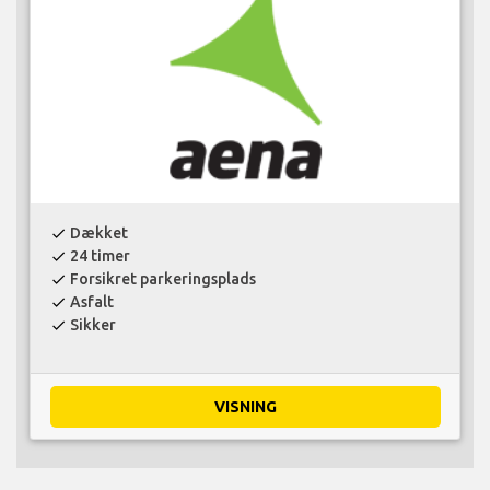
Dækket
check
24 timer
check
Forsikret parkeringsplads
check
Asfalt
check
Sikker
check
VISNING