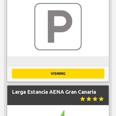
VISNING
Larga Estancia AENA Gran Canaria
star
star
star
star