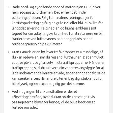
Både nord- og sydgående spor på motorvejen GC-1 giver
nem adgang til lufthavnen. Det er nemt at finde
parkeringspladser. Følg terminalens retningslinjer for
korttidsparkering og følg de gule P2- eller blå P1-skilte for
langtidsparkering. Følg nøglen og bilens emblem samt
logoet for din udlejningsvirksomhed for at returnere en bil.
Barriererne ved lufthavnens parkeringsplads har en
højdebegrænsning på 2,1 meter.
Gran Canaria er en by, hvor trafikpropper er almindelige, så
du kan opleve en, når du rejser til lufthavnen. Det er muligt
at blive påkørt bagfra, selv midt i trafikpropperne. Når der er
trafikpropper, skal du aktivere din venstresvingslygte for at
lade indkommende køretøjer vide, at der er noget galt, så de
kan sænke farten. Når andre biler er bag dig, slukker du for
blinklyset, og køretøjet bag dig gør det samme.
Ved indgangen til ankomsthallen er der et
afleveringsområde, hvor du kan holde kortvarigt. Hvis
passagererne bliver for længe, vil de blive bedt om at
forlade området.