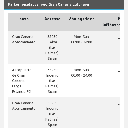
Parkeringspladser ved Gran Canaria Lufthavn
navn
Adresse
åbningstider
På
lufthavnsom
done
Gran Canaria-
35230
Mon-Sun:
Aparcamiento
Telde
00:00 - 24:00
(Las
Palmas),
Spain
done
Aeropuerto
35259
Mon-Sun:
de Gran
Ingenio
00:00 - 24:00
Canaria -
(Las
Larga
Palmas),
Estancia P2
Spain
done
Gran Canaria-
35259
-
Aparcamiento
Ingenio
(Las
Palmas),
Spain