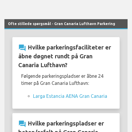
Ofte stillede spørgsmål - Gran Canaria Lufthavn Parkering
question_answer
Hvilke parkeringsfaciliteter er
åbne døgnet rundt på Gran
Canaria Lufthavn?
Følgende parkeringspladser er åbne 24
timer på Gran Canaria Lufthavn:
Larga Estancia AENA Gran Canaria
question_answer
Hvilke parkeringspladser er