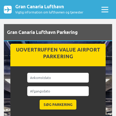
Gran Canaria Lufthavn
Vigtig information om lufthavnen og tjenester
Gran Canaria Lufthavn Parkering
UOVERTRUFFEN VALUE AIRPORT
PARKERING