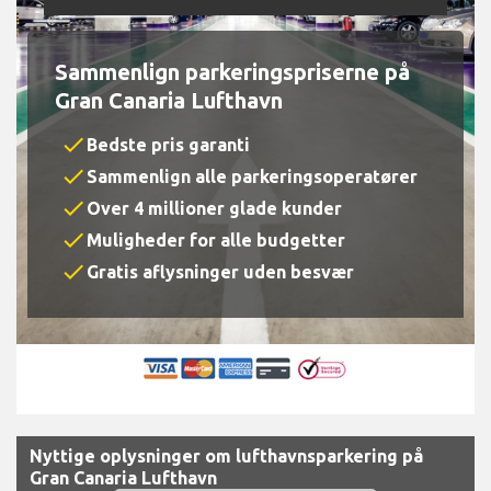
Sammenlign parkeringspriserne på
Gran Canaria Lufthavn
check
Bedste pris garanti
check
Sammenlign alle parkeringsoperatører
check
Over 4 millioner glade kunder
check
Muligheder for alle budgetter
check
Gratis aflysninger uden besvær
Nyttige oplysninger om lufthavnsparkering på
Gran Canaria Lufthavn