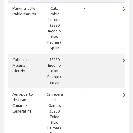
close
Parking, calle
Calle
-
Pablo Neruda
Pablo
Neruda,
35250
Ingenio
(Las
Palmas),
Spain
close
Calle Juan
35259
-
Medina
Ingenio
Giraldo
(Las
Palmas),
Spain
close
Aeropuerto
Carretera
-
de Gran
de
Canaria-
Gando,
General P1
35230
Telde
(Las
Palmas),