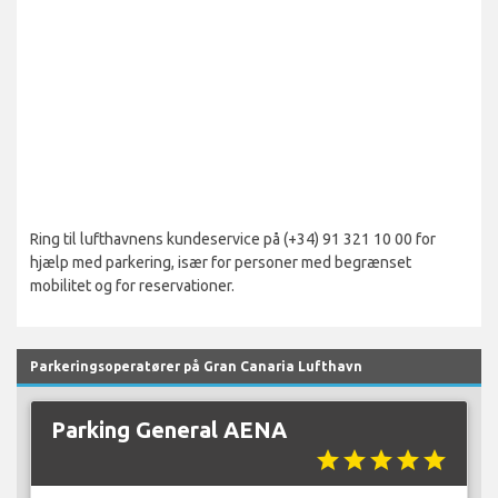
Ring til lufthavnens kundeservice på (+34) 91 321 10 00 for
hjælp med parkering, især for personer med begrænset
mobilitet og for reservationer.
Parkeringsoperatører på Gran Canaria Lufthavn
Parking General AENA
star
star
star
star
star