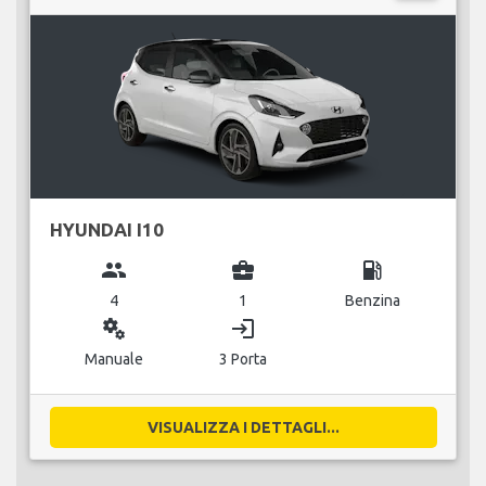
HYUNDAI I10
group
business_center
local_gas_station
4
1
Benzina
miscellaneous_services
login
Manuale
3 Porta
VISUALIZZA I DETTAGLI...