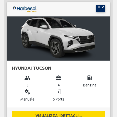
SUV
HYUNDAI TUCSON
group
business_center
local_gas_station
5
4
Benzina
miscellaneous_services
login
Manuale
5 Porta
VISUALIZZA I DETTAGLI...