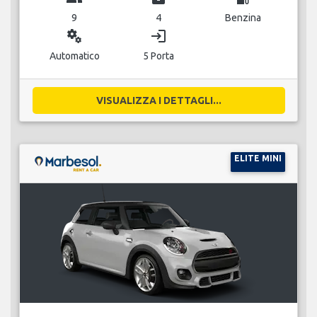
9
4
Benzina
miscellaneous_services
login
Automatico
5 Porta
VISUALIZZA I DETTAGLI...
ELITE MINI