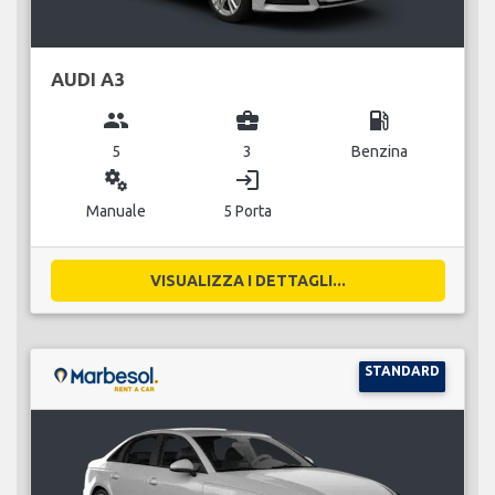
AUDI A3
group
business_center
local_gas_station
5
3
Benzina
miscellaneous_services
login
Manuale
5 Porta
VISUALIZZA I DETTAGLI...
STANDARD