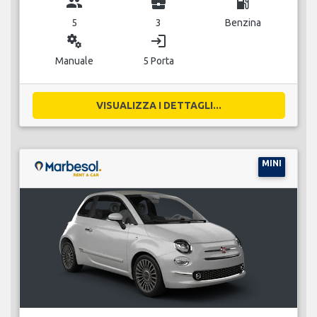
group
business_center
local_gas_station
5
3
Benzina
miscellaneous_services
login
Manuale
5 Porta
VISUALIZZA I DETTAGLI...
MINI