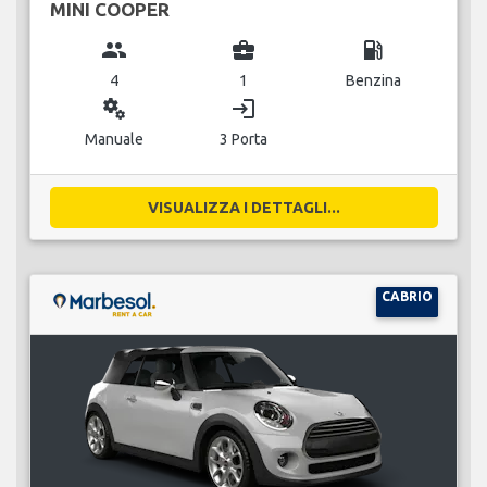
MINI COOPER
group
business_center
local_gas_station
4
1
Benzina
miscellaneous_services
login
Manuale
3 Porta
VISUALIZZA I DETTAGLI...
CABRIO