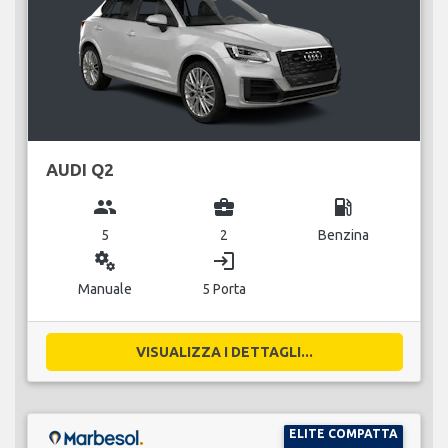
AUDI Q2
group
business_center
local_gas_station
5
2
Benzina
miscellaneous_services
login
Manuale
5 Porta
VISUALIZZA I DETTAGLI...
ELITE COMPATTA