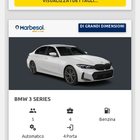
VISUALIZZA I DETTAGLI...
DI GRANDI DIMENSIONI
BMW 3 SERIES
group
business_center
local_gas_station
5
4
Benzina
miscellaneous_services
login
Automatico
4 Porta