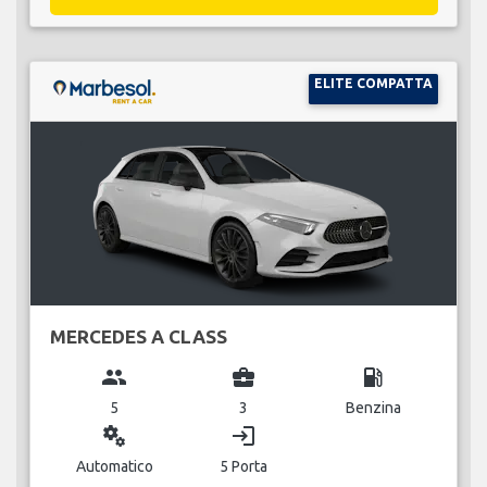
ELITE COMPATTA
MERCEDES A CLASS
group
business_center
local_gas_station
5
3
Benzina
miscellaneous_services
login
Automatico
5 Porta