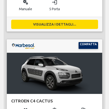
miscellaneous_services
login
Manuale
5 Porta
VISUALIZZA I DETTAGLI...
COMPATTA
CITROEN C4 CACTUS