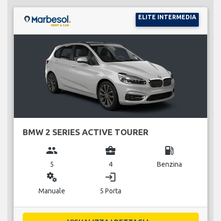
ELITE INTERMEDIA
BMW 2 SERIES ACTIVE TOURER
group
business_center
local_gas_station
5
4
Benzina
miscellaneous_services
login
Manuale
5 Porta