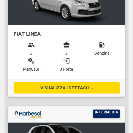
FIAT LINEA
group
business_center
local_gas_station
5
3
Benzina
miscellaneous_services
login
Manuale
3 Porta
VISUALIZZA I DETTAGLI...
INTERMEDIA