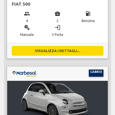
FIAT 500
group
business_center
local_gas_station
4
2
Benzina
miscellaneous_services
login
Manuale
3 Porta
VISUALIZZA I DETTAGLI...
CABRIO