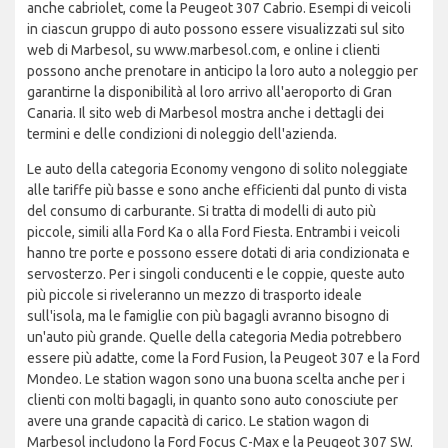
anche cabriolet, come la Peugeot 307 Cabrio. Esempi di veicoli
in ciascun gruppo di auto possono essere visualizzati sul sito
web di Marbesol, su www.marbesol.com, e online i clienti
possono anche prenotare in anticipo la loro auto a noleggio per
garantirne la disponibilità al loro arrivo all'aeroporto di Gran
Canaria. Il sito web di Marbesol mostra anche i dettagli dei
termini e delle condizioni di noleggio dell'azienda.
Le auto della categoria Economy vengono di solito noleggiate
alle tariffe più basse e sono anche efficienti dal punto di vista
del consumo di carburante. Si tratta di modelli di auto più
piccole, simili alla Ford Ka o alla Ford Fiesta. Entrambi i veicoli
hanno tre porte e possono essere dotati di aria condizionata e
servosterzo. Per i singoli conducenti e le coppie, queste auto
più piccole si riveleranno un mezzo di trasporto ideale
sull'isola, ma le famiglie con più bagagli avranno bisogno di
un'auto più grande. Quelle della categoria Media potrebbero
essere più adatte, come la Ford Fusion, la Peugeot 307 e la Ford
Mondeo. Le station wagon sono una buona scelta anche per i
clienti con molti bagagli, in quanto sono auto conosciute per
avere una grande capacità di carico. Le station wagon di
Marbesol includono la Ford Focus C-Max e la Peugeot 307 SW.