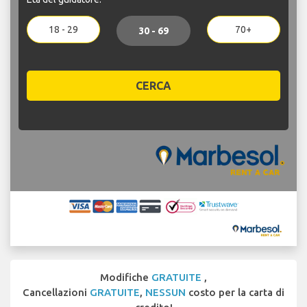
18 - 29
70+
30 - 69
CERCA
Modifiche
GRATUITE
,
Cancellazioni
GRATUITE
,
NESSUN
costo per la carta di