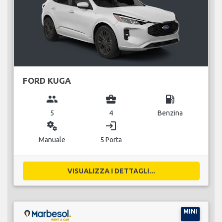
FORD KUGA
group
business_center
local_gas_station
5
4
Benzina
miscellaneous_services
login
Manuale
5 Porta
VISUALIZZA I DETTAGLI...
MINI