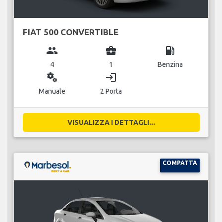
FIAT 500 CONVERTIBLE
group
business_center
local_gas_station
4
1
Benzina
miscellaneous_services
login
Manuale
2 Porta
VISUALIZZA I DETTAGLI...
COMPATTA