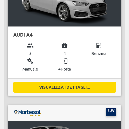
AUDI A4
group
business_center
local_gas_station
5
4
Benzina
miscellaneous_services
login
Manuale
4 Porta
VISUALIZZA I DETTAGLI...
SUV