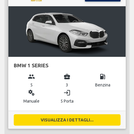
BMW 1 SERIES
group
business_center
local_gas_station
5
3
Benzina
miscellaneous_services
login
Manuale
5 Porta
VISUALIZZA I DETTAGLI...