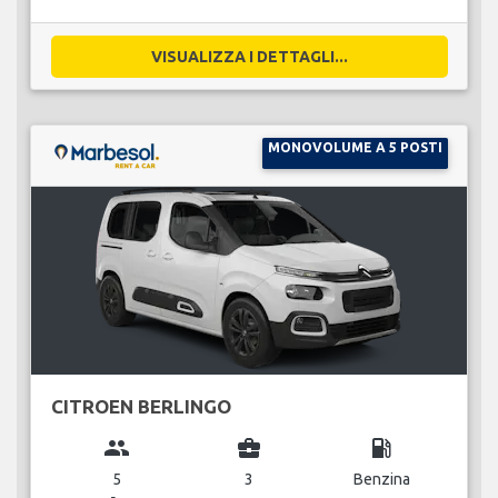
VISUALIZZA I DETTAGLI...
MONOVOLUME A 5 POSTI
CITROEN BERLINGO
group
business_center
local_gas_station
5
3
Benzina