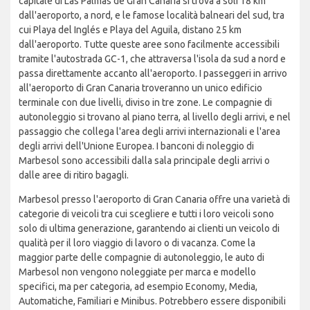
capitale di Las Palmas de Gran Canaria si trova a soli 18 km
dall'aeroporto, a nord, e le famose località balneari del sud, tra
cui Playa del Inglés e Playa del Aguila, distano 25 km
dall'aeroporto. Tutte queste aree sono facilmente accessibili
tramite l'autostrada GC-1, che attraversa l'isola da sud a nord e
passa direttamente accanto all'aeroporto. I passeggeri in arrivo
all'aeroporto di Gran Canaria troveranno un unico edificio
terminale con due livelli, diviso in tre zone. Le compagnie di
autonoleggio si trovano al piano terra, al livello degli arrivi, e nel
passaggio che collega l'area degli arrivi internazionali e l'area
degli arrivi dell'Unione Europea. I banconi di noleggio di
Marbesol sono accessibili dalla sala principale degli arrivi o
dalle aree di ritiro bagagli.
Marbesol presso l'aeroporto di Gran Canaria offre una varietà di
categorie di veicoli tra cui scegliere e tutti i loro veicoli sono
solo di ultima generazione, garantendo ai clienti un veicolo di
qualità per il loro viaggio di lavoro o di vacanza. Come la
maggior parte delle compagnie di autonoleggio, le auto di
Marbesol non vengono noleggiate per marca e modello
specifici, ma per categoria, ad esempio Economy, Media,
Automatiche, Familiari e Minibus. Potrebbero essere disponibili