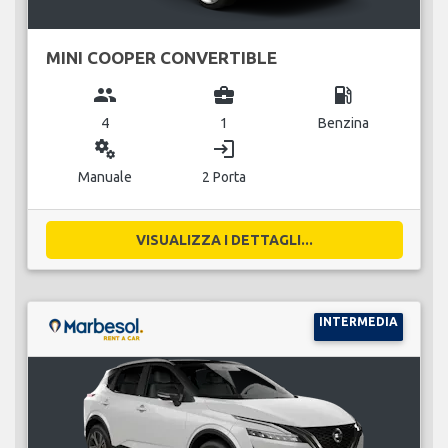
MINI COOPER CONVERTIBLE
group
business_center
local_gas_station
4
1
Benzina
miscellaneous_services
login
Manuale
2 Porta
VISUALIZZA I DETTAGLI...
INTERMEDIA