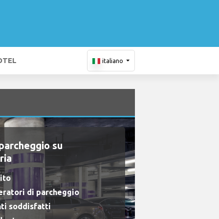
OTEL
italiano
 parcheggio su
ria
ito
eratori di parcheggio
nti soddisfatti