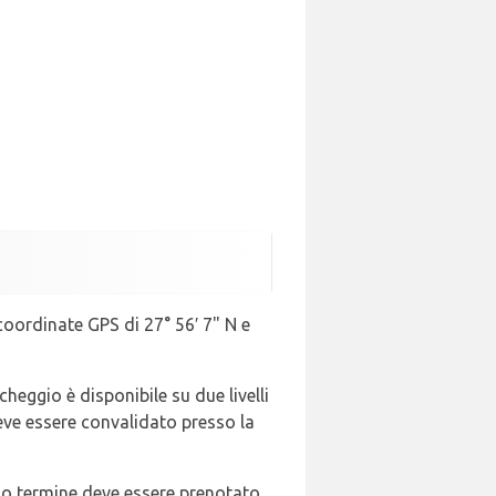
 coordinate GPS di 27° 56′ 7" N e
rcheggio è disponibile su due livelli
o deve essere convalidato presso la
ngo termine deve essere prenotato