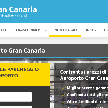
an Canaria
rtuali essenziali
UTO
TRASFERIMENTI
PARCHEGGIO
INFO
H
to Gran Canaria
ILE PARCHEGGIO
Confronta i prezzi di
OPORTO
Aeroporto Gran Cana
check
Miglior prezzo garant
check
Confronta tutti gli op
check
Oltre 4 milioni di clie