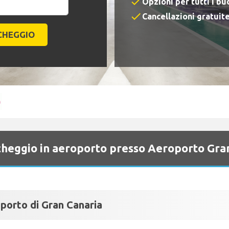
check
Opzioni per tutti i b
check
Cancellazioni gratuit
archeggio in aeroporto presso Aeroporto Gra
porto di Gran Canaria