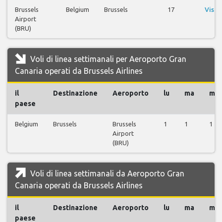
Brussels
Belgium
Brussels
17
Visua
Airport
vo
(BRU)
Voli di linea settimanali per Aeroporto Gran
Canaria operati da Brussels Airlines
il
Destinazione
Aeroporto
lu
ma
me
paese
Belgium
Brussels
Brussels
1
1
1
Airport
(BRU)
Voli di linea settimanali da Aeroporto Gran
Canaria operati da Brussels Airlines
il
Destinazione
Aeroporto
lu
ma
me
paese