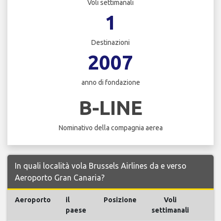
Voli settimanali
1
Destinazioni
2007
anno di fondazione
B-LINE
Nominativo della compagnia aerea
In quali località vola Brussels Airlines da e verso
Aeroporto Gran Canaria?
Aeroporto
il
Posizione
Voli
Vo
paese
settimanali