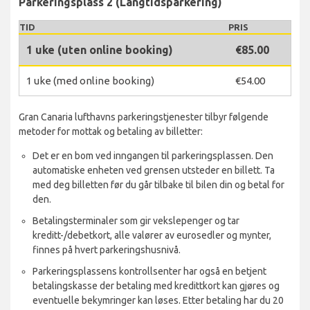
Parkeringsplass 2 (Langtidsparkering)
TID
PRIS
1 uke (uten online booking)
€85.00
1 uke (med online booking)
€54.00
Gran Canaria lufthavns parkeringstjenester tilbyr følgende
metoder for mottak og betaling av billetter:
Det er en bom ved inngangen til parkeringsplassen. Den
automatiske enheten ved grensen utsteder en billett. Ta
med deg billetten før du går tilbake til bilen din og betal for
den.
Betalingsterminaler som gir vekslepenger og tar
kreditt-/debetkort, alle valører av eurosedler og mynter,
finnes på hvert parkeringshusnivå.
Parkeringsplassens kontrollsenter har også en betjent
betalingskasse der betaling med kredittkort kan gjøres og
eventuelle bekymringer kan løses. Etter betaling har du 20