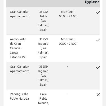
flyplassomr
done
Gran Canaria-
35230
Mon-Sun:
Aparcamiento
Telde
00:00 - 24:00
(Las
Palmas),
Spain
done
Aeropuerto
35259
Mon-Sun:
de Gran
Ingenio
00:00 - 24:00
Canaria -
(Las
Larga
Palmas),
Estancia P2
Spain
done
Gran Canaria-
35259
-
Aparcamiento
Ingenio
(Las
Palmas),
Spain
close
Parking, calle
Calle
-
Pablo Neruda
Pablo
Neruda,