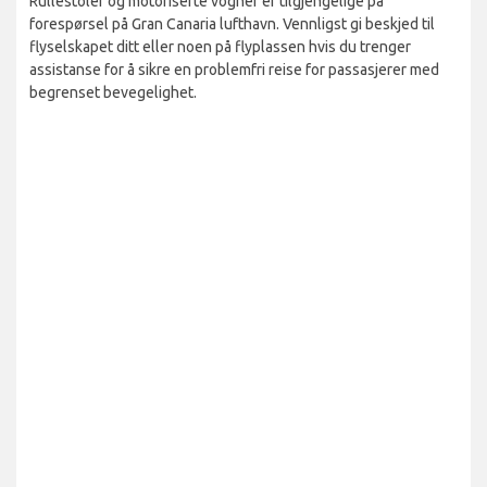
Rullestoler og motoriserte vogner er tilgjengelige på
forespørsel på Gran Canaria lufthavn. Vennligst gi beskjed til
flyselskapet ditt eller noen på flyplassen hvis du trenger
assistanse for å sikre en problemfri reise for passasjerer med
begrenset bevegelighet.