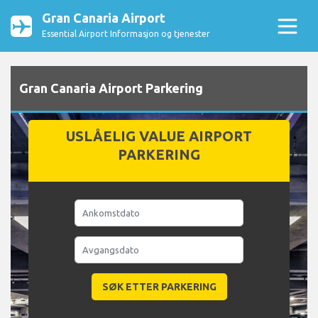
Gran Canaria Airport
Essential Airport Informasjon og tjenester
Gran Canaria Airport Parkering
USLÅELIG VALUE AIRPORT
PARKERING