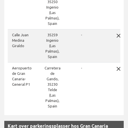
35250
Ingenio
(Las
Palmas),
Spain
close
Calle Juan
35259
-
Medina
Ingenio
Giraldo
(Las
Palmas),
Spain
close
Aeropuerto
Carretera
-
de Gran
de
Canaria-
Gando,
General P1
35230
Telde
(Las
Palmas),
Spain
Kart over parkeringsplasser hos Gran Canaria