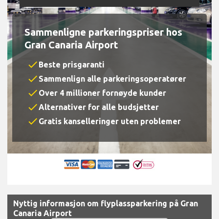
Sammenligne parkeringspriser hos
Gran Canaria Airport
check
Beste prisgaranti
check
Sammenlign alle parkeringsoperatører
check
Over 4 millioner fornøyde kunder
check
Alternativer for alle budsjetter
check
Gratis kanselleringer uten problemer
Nyttig informasjon om flyplassparkering på Gran
Canaria Airport