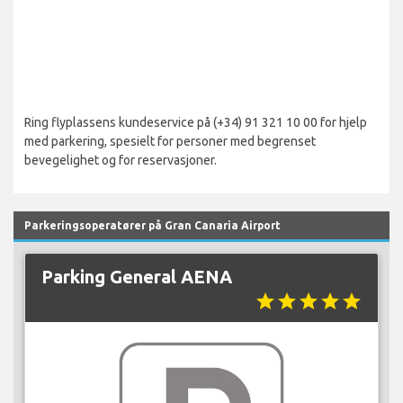
Ring flyplassens kundeservice på (+34) 91 321 10 00 for hjelp
med parkering, spesielt for personer med begrenset
bevegelighet og for reservasjoner.
Parkeringsoperatører på Gran Canaria Airport
Parking General AENA
star
star
star
star
star