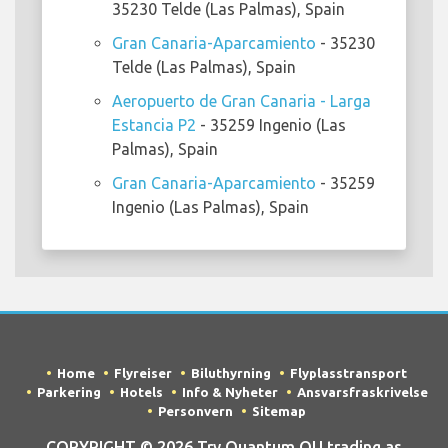
35230 Telde (Las Palmas), Spain
Gran Canaria-Aparcamiento
- 35230
Telde (Las Palmas), Spain
Aeropuerto de Gran Canaria - Larga
Estancia P2
- 35259 Ingenio (Las
Palmas), Spain
Gran Canaria-Aparcamiento
- 35259
Ingenio (Las Palmas), Spain
Home
Flyreiser
Biluthyrning
Flyplasstransport
Parkering
Hotels
Info & Nyheter
Ansvarsfraskrivelse
Personvern
Sitemap
COPYRIGHT © 2026 Try Quantum OU trading as