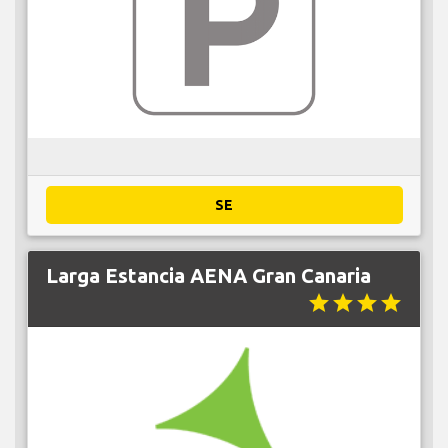
SE
Larga Estancia AENA Gran Canaria
star
star
star
star