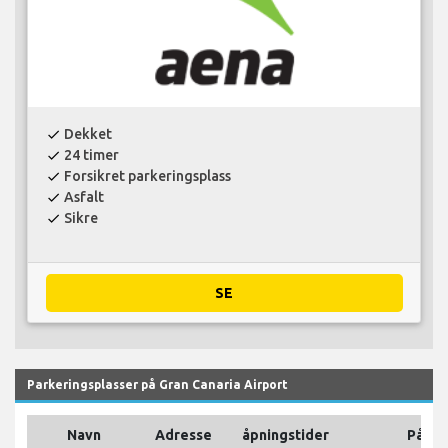
Dekket
check
24 timer
check
Forsikret parkeringsplass
check
Asfalt
check
Sikre
check
SE
Parkeringsplasser på Gran Canaria Airport
Navn
Adresse
åpningstider
På