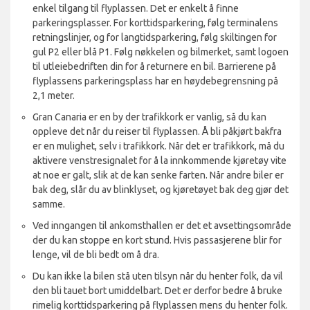
enkel tilgang til flyplassen. Det er enkelt å finne
parkeringsplasser. For korttidsparkering, følg terminalens
retningslinjer, og for langtidsparkering, følg skiltingen for
gul P2 eller blå P1. Følg nøkkelen og bilmerket, samt logoen
til utleiebedriften din for å returnere en bil. Barrierene på
flyplassens parkeringsplass har en høydebegrensning på
2,1 meter.
Gran Canaria er en by der trafikkork er vanlig, så du kan
oppleve det når du reiser til flyplassen. Å bli påkjørt bakfra
er en mulighet, selv i trafikkork. Når det er trafikkork, må du
aktivere venstresignalet for å la innkommende kjøretøy vite
at noe er galt, slik at de kan senke farten. Når andre biler er
bak deg, slår du av blinklyset, og kjøretøyet bak deg gjør det
samme.
Ved inngangen til ankomsthallen er det et avsettingsområde
der du kan stoppe en kort stund. Hvis passasjerene blir for
lenge, vil de bli bedt om å dra.
Du kan ikke la bilen stå uten tilsyn når du henter folk, da vil
den bli tauet bort umiddelbart. Det er derfor bedre å bruke
rimelig korttidsparkering på flyplassen mens du henter folk.