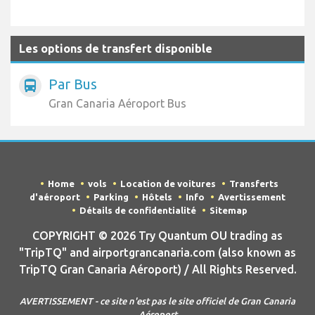
Les options de transfert disponible
Par Bus
directions_bus
Gran Canaria Aéroport Bus
Home
vols
Location de voitures
Transferts
d'aéroport
Parking
Hôtels
Info
Avertissement
Détails de confidentialité
Sitemap
COPYRIGHT © 2026 Try Quantum OU trading as
"TripTQ" and airportgrancanaria.com (also known as
TripTQ Gran Canaria Aéroport) / All Rights Reserved.
AVERTISSEMENT - ce site n'est pas le site officiel de Gran Canaria
Aéroport