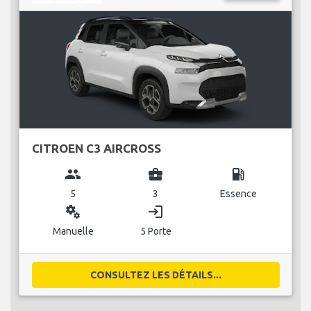
CITROEN C3 AIRCROSS
group
business_center
local_gas_station
5
3
Essence
miscellaneous_services
login
Manuelle
5 Porte
CONSULTEZ LES DÉTAILS...