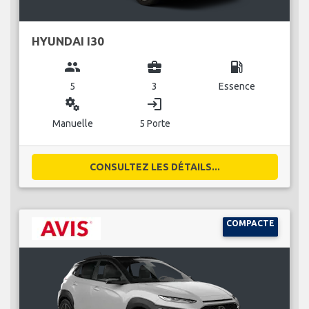
HYUNDAI I30
group
business_center
local_gas_station
5
3
Essence
miscellaneous_services
login
Manuelle
5 Porte
CONSULTEZ LES DÉTAILS...
COMPACTE