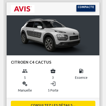
COMPACTE
CITROEN C4 CACTUS
group
business_center
local_gas_station
5
3
Essence
miscellaneous_services
login
Manuelle
5 Porte
CONSULTEZ LES DÉTAILS...