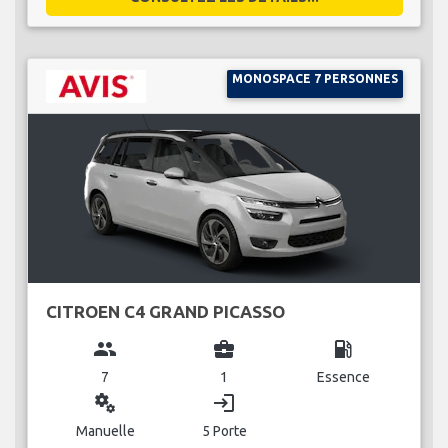
MONOSPACE 7 PERSONNES
CITROEN C4 GRAND PICASSO
group
business_center
local_gas_station
7
1
Essence
miscellaneous_services
login
Manuelle
5 Porte