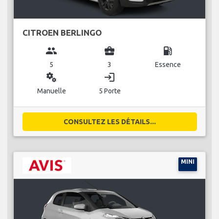
CITROEN BERLINGO
group
business_center
local_gas_station
5
3
Essence
miscellaneous_services
login
Manuelle
5 Porte
CONSULTEZ LES DÉTAILS...
MINI