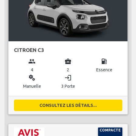
CITROEN C3
group
business_center
local_gas_station
4
2
Essence
miscellaneous_services
login
Manuelle
3 Porte
CONSULTEZ LES DÉTAILS...
COMPACTE