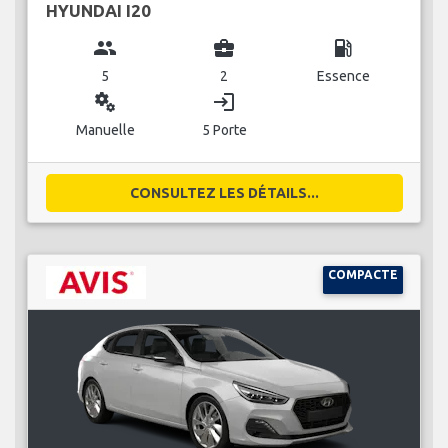
HYUNDAI I20
group
business_center
local_gas_station
5
2
Essence
miscellaneous_services
login
Manuelle
5 Porte
CONSULTEZ LES DÉTAILS...
COMPACTE