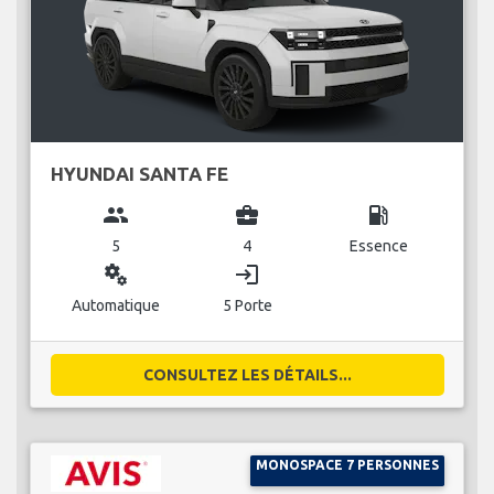
HYUNDAI SANTA FE
group
business_center
local_gas_station
5
4
Essence
miscellaneous_services
login
Automatique
5 Porte
CONSULTEZ LES DÉTAILS...
MONOSPACE 7 PERSONNES