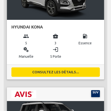
HYUNDAI KONA
group
business_center
local_gas_station
5
3
Essence
miscellaneous_services
login
Manuelle
5 Porte
CONSULTEZ LES DÉTAILS...
SUV