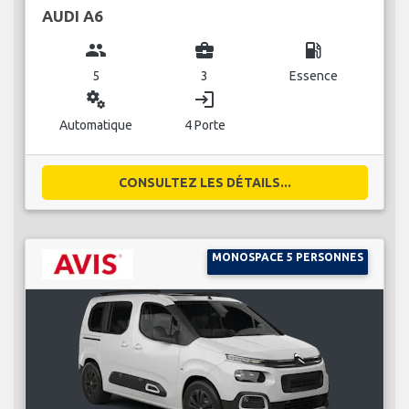
AUDI A6
group
business_center
local_gas_station
5
3
Essence
miscellaneous_services
login
Automatique
4 Porte
CONSULTEZ LES DÉTAILS...
MONOSPACE 5 PERSONNES