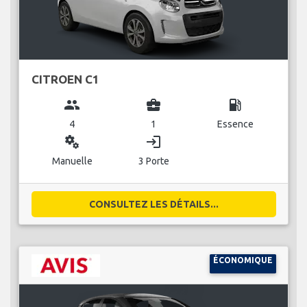
CITROEN C1
group
business_center
local_gas_station
4
1
Essence
miscellaneous_services
login
Manuelle
3 Porte
CONSULTEZ LES DÉTAILS...
ÉCONOMIQUE