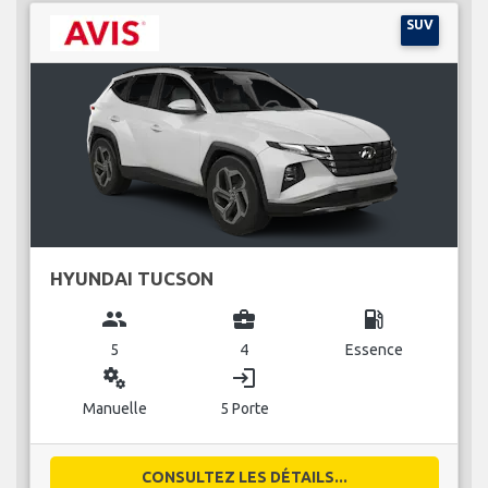
SUV
HYUNDAI TUCSON
group
business_center
local_gas_station
5
4
Essence
miscellaneous_services
login
Manuelle
5 Porte
CONSULTEZ LES DÉTAILS...