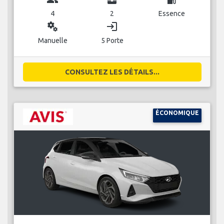
4
2
Essence
miscellaneous_services
login
Manuelle
5 Porte
CONSULTEZ LES DÉTAILS...
ÉCONOMIQUE