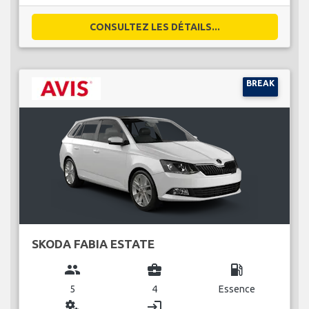
CONSULTEZ LES DÉTAILS...
BREAK
SKODA FABIA ESTATE
group
business_center
local_gas_station
5
4
Essence
miscellaneous_services
login