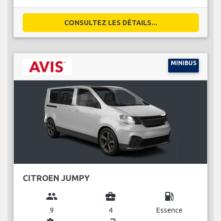
CONSULTEZ LES DÉTAILS...
MINIBUS
CITROEN JUMPY
group
business_center
local_gas_station
9
4
Essence