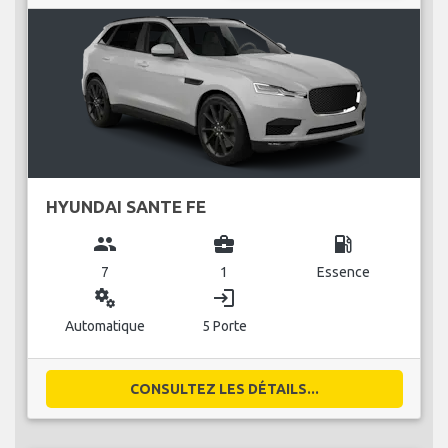
HYUNDAI SANTE FE
group
business_center
local_gas_station
7
1
Essence
miscellaneous_services
login
Automatique
5 Porte
CONSULTEZ LES DÉTAILS...