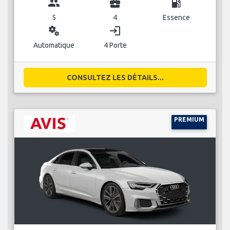
group
business_center
local_gas_station
5
4
Essence
miscellaneous_services
login
Automatique
4 Porte
CONSULTEZ LES DÉTAILS...
PREMIUM