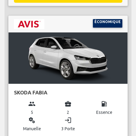
ÉCONOMIQUE
SKODA FABIA
group
business_center
local_gas_station
5
2
Essence
miscellaneous_services
login
Manuelle
3 Porte