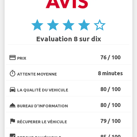
star
star
star
star
star_border
Evaluation 8 sur dix
credit_card
76 / 100
PRIX
timer
8 minutes
ATTENTE MOYENNE
directions_car
80 / 100
LA QUALITÉ DU VEHICULE
room_service
80 / 100
BUREAU D'INFORMATION
flag
79 / 100
RÉCUPERER LE VÉHICULE
beenhere
85 / 100