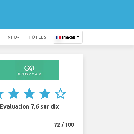
INFO
HÔTELS
français
ar
star
star
star
star_border
Evaluation 7,6 sur dix
72 / 100