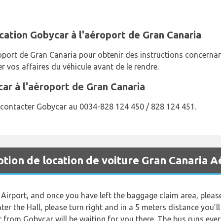
ocation Gobycar à l'aéroport de Gran Canaria
oport de Gran Canaria pour obtenir des instructions concernant
er vos affaires du véhicule avant de le rendre.
r à l'aéroport de Gran Canaria
z contacter Gobycar au 0034-828 124 450 / 828 124 451.
ion de location de voiture Gran Canaria A
Airport, and once you have left the baggage claim area, please 
ter the Hall, please turn right and in a 5 meters distance you’l
from Gobycar will be waiting for you there. The bus runs every