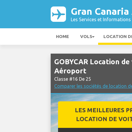
Gran Canaria
Les Services et Informations 
HOME
VOLS
LOCATION D
GOBYCAR Location de v
Aéroport
Classe #16 De 25
Comparer les sociétés de location d
LES MEILLEURES P
LOCATION DE VOI