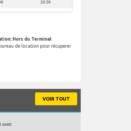
00
20:59
ation: Hors du Terminal
bureau de location pour récuperer
VOIR TOUT
 sont: