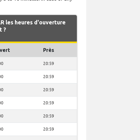
 les heures d'ouverture
t ?
vert
Près
00
20:59
00
20:59
00
20:59
00
20:59
00
20:59
00
20:59