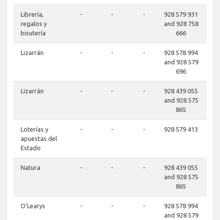
Librería,
-
-
-
928 579 931
regalos y
and 928 758
bisutería
666
Lizarrán
-
-
-
928 578 994
and 928 579
696
Lizarrán
-
-
-
928 439 055
and 928 575
865
Loterías y
-
-
-
928 579 413
apuestas del
Estado
Natura
-
-
-
928 439 055
and 928 575
865
O'Learys
-
-
-
928 578 994
and 928 579