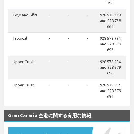
796
Toys and Gifts
-
-
-
928 579 219
and 928 758
666
Tropical
-
-
-
928 578 994
and 928 579
696
Upper Crust
-
-
-
928 578 994
and 928 579
696
Upper Crust
-
-
-
928 578 994
and 928 579
696
Gran Canaria 空港に関する有用な情報