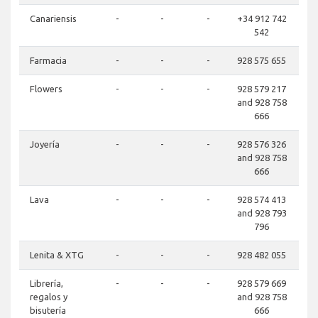
Canariensis
-
-
-
+34 912 742
542
Farmacia
-
-
-
928 575 655
Flowers
-
-
-
928 579 217
and 928 758
666
Joyería
-
-
-
928 576 326
and 928 758
666
Lava
-
-
-
928 574 413
and 928 793
796
Lenita & XTG
-
-
-
928 482 055
Librería,
-
-
-
928 579 669
regalos y
and 928 758
bisutería
666