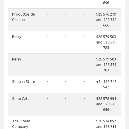
696
Productos de
-
-
-
928 576 219
Canarias
and 928 758
666
Relay
-
-
-
928 579 503
and 928 579
783
Relay
-
-
-
928 579 503
and 928 579
783
Shop in Store
-
-
-
+34 912 742
542
Soho Cafe
-
-
-
928 578 994
and 928 579
696
The Ocean
-
-
-
928 574 052
Company
and 928 793