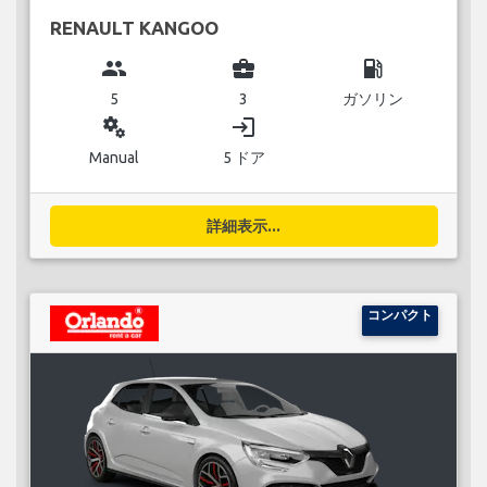
RENAULT KANGOO
group
business_center
local_gas_station
5
3
ガソリン
miscellaneous_services
login
Manual
5 ドア
詳細表示...
コンパクト