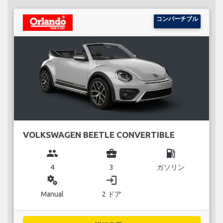
コンバーチブル
VOLKSWAGEN BEETLE CONVERTIBLE
group
business_center
local_gas_station
4
3
ガソリン
miscellaneous_services
login
Manual
2 ドア