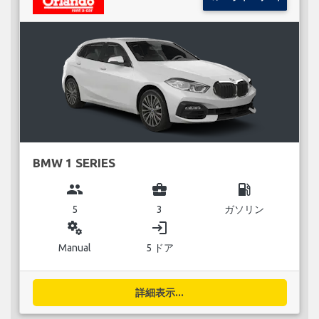
BMW 1 SERIES
group
business_center
local_gas_station
5
3
ガソリン
miscellaneous_services
login
Manual
5 ドア
詳細表示...