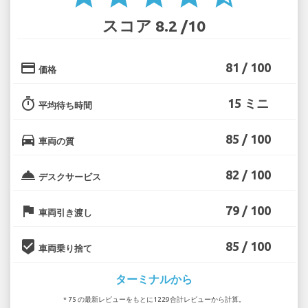
スコア 8.2 /10
credit_card
81 / 100
価格
timer
15 ミニ
平均待ち時間
directions_car
85 / 100
車両の質
room_service
82 / 100
デスクサービス
flag
79 / 100
車両引き渡し
beenhere
85 / 100
車両乗り捨て
ターミナルから
* 75 の最新レビューをもとに1229合計レビューから計算。