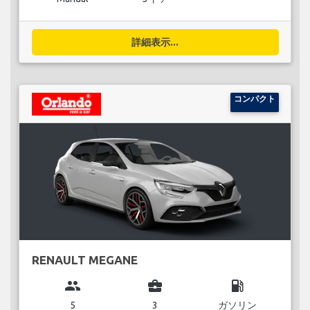
詳細表示...
コンパクト
RENAULT MEGANE
group
business_center
local_gas_station
5
3
ガソリン