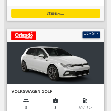
詳細表示...
コンパクト
VOLKSWAGEN GOLF
group
business_center
local_gas_station
5
3
ガソリン