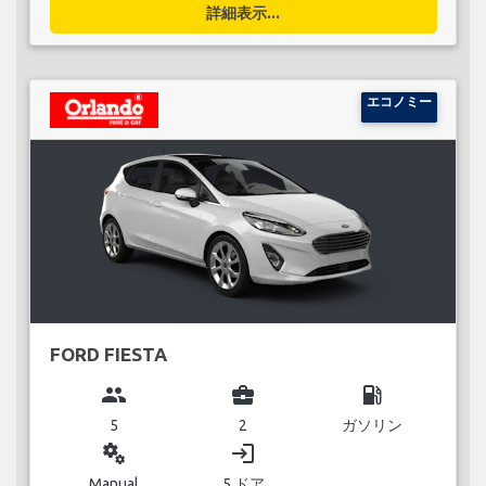
詳細表示...
エコノミー
FORD FIESTA
group
business_center
local_gas_station
5
2
ガソリン
miscellaneous_services
login
Manual
5 ドア