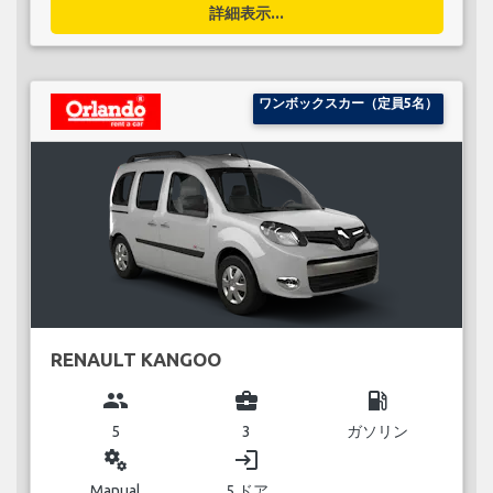
詳細表示...
ワンボックスカー（定員5名）
RENAULT KANGOO
group
business_center
local_gas_station
5
3
ガソリン
miscellaneous_services
login
Manual
5 ドア