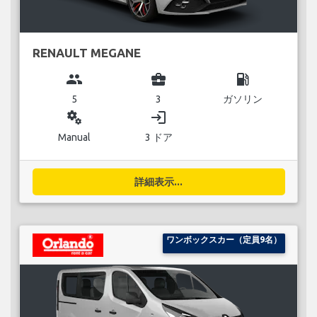
RENAULT MEGANE
group
business_center
local_gas_station
5
3
ガソリン
miscellaneous_services
login
Manual
3 ドア
詳細表示...
ワンボックスカー（定員9名）