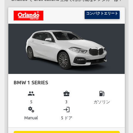
コンパクトエリート
BMW 1 SERIES
group
business_center
local_gas_station
5
3
ガソリン
miscellaneous_services
login
Manual
5 ドア