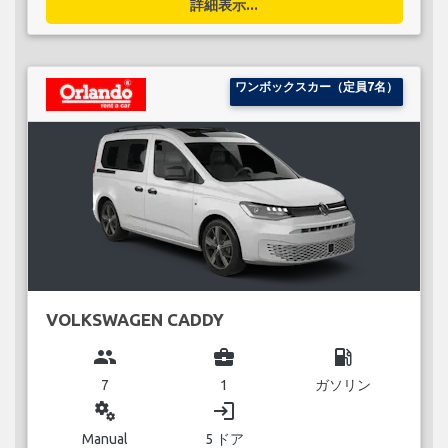
詳細表示...
ワンボックスカー（定員7名）
VOLKSWAGEN CADDY
group
business_center
local_gas_station
7
1
ガソリン
miscellaneous_services
login
Manual
5 ドア