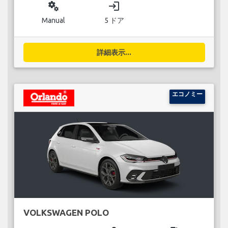
miscellaneous_services
login
Manual
5 ドア
詳細表示...
エコノミー
VOLKSWAGEN POLO