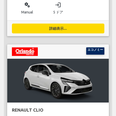
miscellaneous_services
login
Manual
5 ドア
詳細表示...
エコノミー
RENAULT CLIO