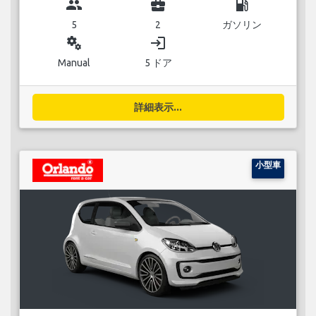
group
business_center
local_gas_station
5
2
ガソリン
miscellaneous_services
login
Manual
5 ドア
詳細表示...
小型車