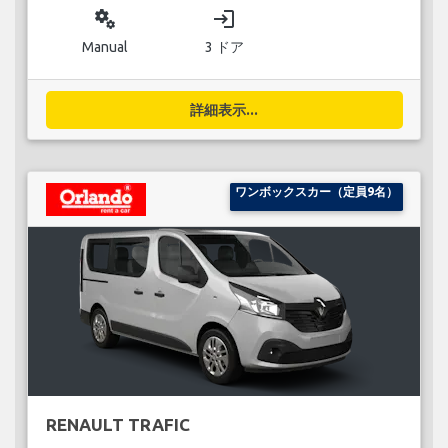
miscellaneous_services
login
Manual
3 ドア
詳細表示...
ワンボックスカー（定員9名）
RENAULT TRAFIC