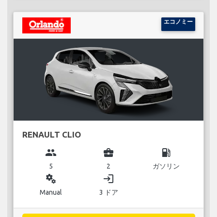
エコノミー
RENAULT CLIO
group
business_center
local_gas_station
5
2
ガソリン
miscellaneous_services
login
Manual
3 ドア