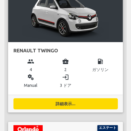
RENAULT TWINGO
group
business_center
local_gas_station
4
2
ガソリン
miscellaneous_services
login
Manual
3 ドア
詳細表示...
エステート