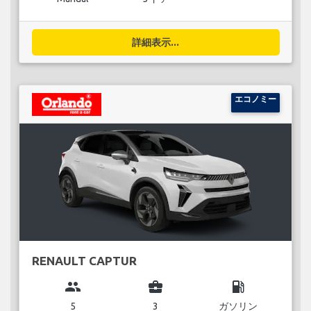
詳細表示...
エコノミー
RENAULT CAPTUR
group
business_center
local_gas_station
5
3
ガソリン