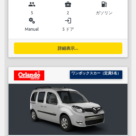
group
business_center
local_gas_station
5
2
ガソリン
miscellaneous_services
login
Manual
5 ドア
詳細表示...
ワンボックスカー（定員5名）