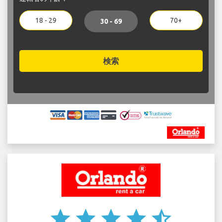
18 - 29
70+
30 - 69
検索
star
star
star
star
star_half