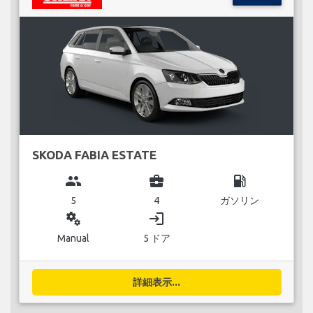
SKODA FABIA ESTATE
group
business_center
local_gas_station
5
4
ガソリン
miscellaneous_services
login
Manual
5 ドア
詳細表示...