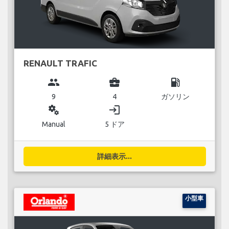
RENAULT TRAFIC
group
business_center
local_gas_station
9
4
ガソリン
miscellaneous_services
login
Manual
5 ドア
詳細表示...
小型車