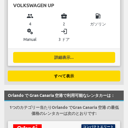
VOLKSWAGEN UP
group
business_center
local_gas_station
4
2
ガソリン
miscellaneous_services
login
Manual
3 ドア
詳細表示...
すべて表示
Orlando で Gran Canaria 空港で利用可能なレンタカーは：
1つのカテゴリー当たりOrlando でGran Canaria 空港 の最低
価格のレンタカーは次のとおりです:
コンパクトエリート