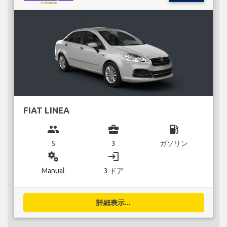
FIAT LINEA
group
business_center
local_gas_station
5
3
ガソリン
miscellaneous_services
login
Manual
3 ドア
詳細表示...