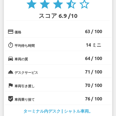
star
star
star
star_half
star_border
スコア 6.9 /10
credit_card
63 / 100
価格
timer
14 ミニ
平均待ち時間
directions_car
64 / 100
車両の質
room_service
71 / 100
デスクサービス
flag
70 / 100
車両引き渡し
beenhere
76 / 100
車両乗り捨て
ターミナル内デスク | シャトル車両。