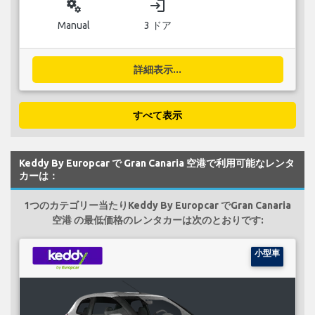
miscellaneous_services
login
Manual
3 ドア
詳細表示...
すべて表示
Keddy By Europcar で Gran Canaria 空港で利用可能なレンタ
カーは：
1つのカテゴリー当たりKeddy By Europcar でGran Canaria
空港 の最低価格のレンタカーは次のとおりです:
小型車