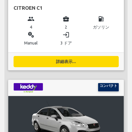
CITROEN C1
group
business_center
local_gas_station
4
2
ガソリン
miscellaneous_services
login
Manual
3 ドア
詳細表示...
コンパクト