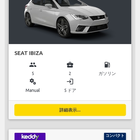
SEAT IBIZA
group
business_center
local_gas_station
5
2
ガソリン
miscellaneous_services
login
Manual
5 ドア
詳細表示...
コンパクト