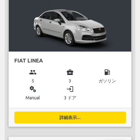
FIAT LINEA
group
business_center
local_gas_station
5
3
ガソリン
miscellaneous_services
login
Manual
3 ドア
詳細表示...