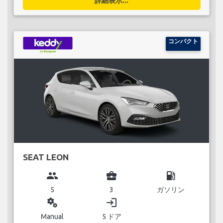
詳細表示...
コンパクト
SEAT LEON
group
business_center
local_gas_station
5
3
ガソリン
miscellaneous_services
login
Manual
5 ドア