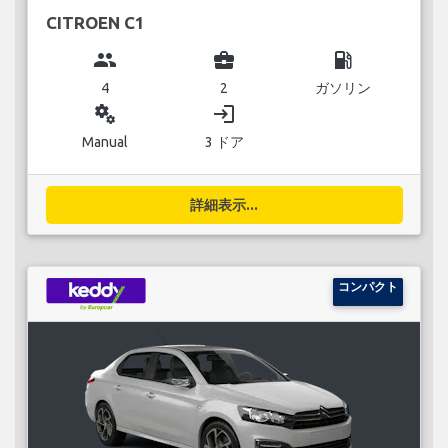
CITROEN C1
group
business_center
local_gas_station
4
2
ガソリン
miscellaneous_services
login
Manual
3 ドア
詳細表示...
コンパクト