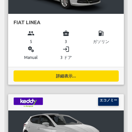
FIAT LINEA
group
business_center
local_gas_station
5
3
ガソリン
miscellaneous_services
login
Manual
3 ドア
詳細表示...
エコノミー