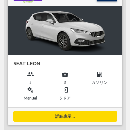
SEAT LEON
group
business_center
local_gas_station
5
3
ガソリン
miscellaneous_services
login
Manual
5 ドア
詳細表示...