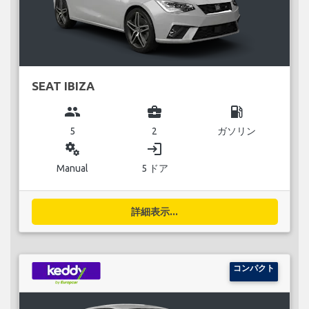
SEAT IBIZA
group
business_center
local_gas_station
5
2
ガソリン
miscellaneous_services
login
Manual
5 ドア
詳細表示...
コンパクト