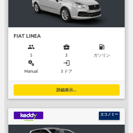
FIAT LINEA
group
business_center
local_gas_station
5
3
ガソリン
miscellaneous_services
login
Manual
3 ドア
詳細表示...
エコノミー