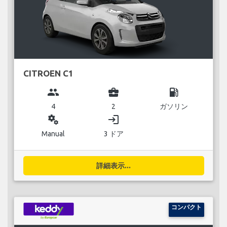
CITROEN C1
group
business_center
local_gas_station
4
2
ガソリン
miscellaneous_services
login
Manual
3 ドア
詳細表示...
コンパクト