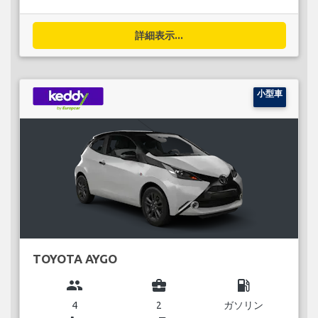
詳細表示...
小型車
TOYOTA AYGO
group
business_center
local_gas_station
4
2
ガソリン