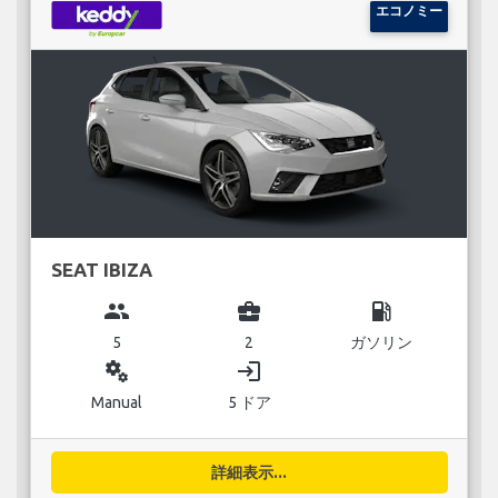
エコノミー
SEAT IBIZA
group
business_center
local_gas_station
5
2
ガソリン
miscellaneous_services
login
Manual
5 ドア
詳細表示...