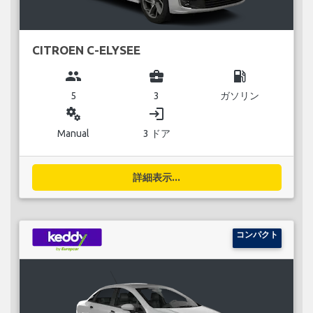
CITROEN C-ELYSEE
group
business_center
local_gas_station
5
3
ガソリン
miscellaneous_services
login
Manual
3 ドア
詳細表示...
コンパクト