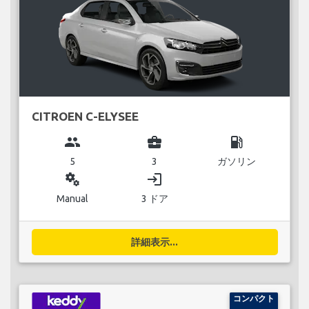
CITROEN C-ELYSEE
group
business_center
local_gas_station
5
3
ガソリン
miscellaneous_services
login
Manual
3 ドア
詳細表示...
コンパクト