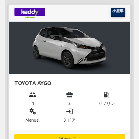
小型車
TOYOTA AYGO
group
business_center
local_gas_station
4
2
ガソリン
miscellaneous_services
login
Manual
3 ドア