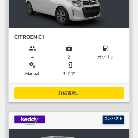
CITROEN C1
group
business_center
local_gas_station
4
2
ガソリン
miscellaneous_services
login
Manual
3 ドア
詳細表示...
コンパクト