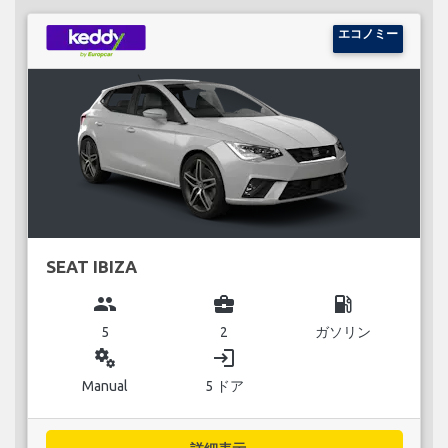
エコノミー
SEAT IBIZA
group
business_center
local_gas_station
5
2
ガソリン
miscellaneous_services
login
Manual
5 ドア