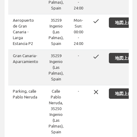
Palmas),
-
Spain
24:00
done
Aeropuerto
35259
Mon-
地図上に表
de Gran
Ingenio
Sun:
Canaria -
(Las
00:00
Larga
Palmas),
-
Estancia P2
Spain
24:00
done
Gran Canaria-
35259
-
地図上に表
Aparcamiento
Ingenio
(Las
Palmas),
Spain
close
Parking, calle
Calle
-
地図上に表
Pablo Neruda
Pablo
Neruda,
35250
Ingenio
(Las
Palmas),
Spain