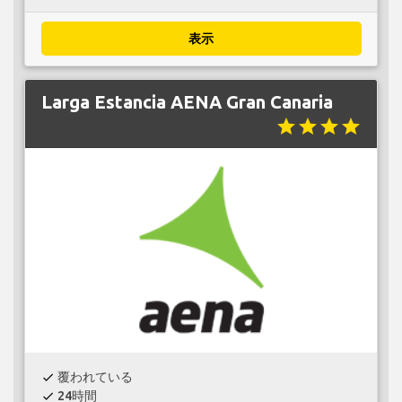
表示
Larga Estancia AENA Gran Canaria
star
star
star
star
覆われている
check
24時間
check