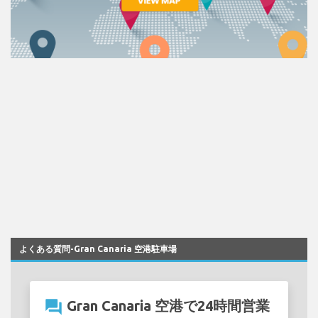
よくある質問-Gran Canaria 空港駐車場
question_answer
Gran Canaria 空港で24時間営業