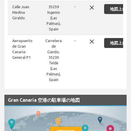
close
Calle Juan
35259
-
地図上に表
Medina
Ingenio
Giraldo
(Las
Palmas),
Spain
close
Aeropuerto
Carretera
-
地図上に表
de Gran
de
Canaria-
Gando,
General P1
35230
Telde
(Las
Palmas),
Spain
Gran Canaria 空港の駐車場の地図