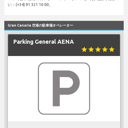
い：(+34) 91 321 10 00。
Gran Canaria 空港の駐車場オペレーター
Parking General AENA
star
star
star
star
star