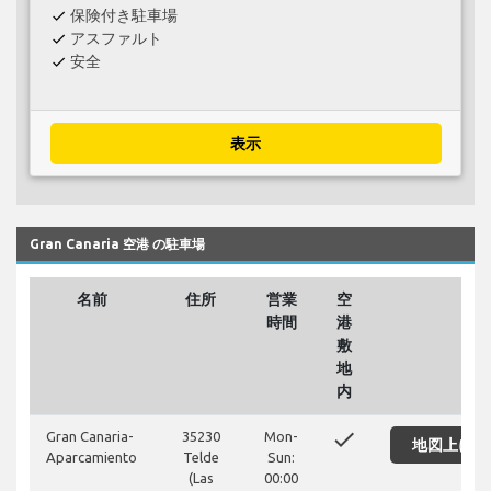
保険付き駐車場
check
アスファルト
check
安全
check
表示
Gran Canaria 空港 の駐車場
名前
住所
営業
空
時間
港
敷
地
内
done
Gran Canaria-
35230
Mon-
地図上に表
Aparcamiento
Telde
Sun:
(Las
00:00