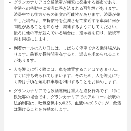
グランカナリアは交通渋滞が頻繁に発生する都市であり、
空港への移動中に渋滞に巻き込まれる可能性があります。
渋滞中でも後方からの衝突の可能性があります。渋滞が発
生した場合は、左折信号を点滅させて接近する車両に何か
問題があることを知らせ、減速するようにしてください。
後ろに他の車が並んでいる場合は、指示器を切り、後続車
両も同様にします。
到着ホールの入り口には、しばらく停車できる乗降場があ
ります。乗客が長時間滞在すると、退去を求められること
があります。
人を迎えに行く際には、車を放置することはできません。
すぐに持ち去られてしまいます。そのため、人を迎えに行
く際は手頃な短期駐車場を利用することをお勧めします。
グランカナリアでも飲酒運転は重大な違反行為です、特に
観光客の場合です。グランカナリアでのアルコール摂取の
法的制限は、吐気空気中の0.25、血液中の0.5ですが、飲酒
は避けることをお勧めします。