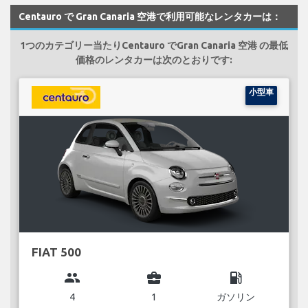
Centauro で Gran Canaria 空港で利用可能なレンタカーは：
1つのカテゴリー当たりCentauro でGran Canaria 空港 の最低
価格のレンタカーは次のとおりです:
小型車
FIAT 500
group
business_center
local_gas_station
4
1
ガソリン