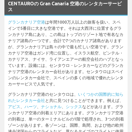
CENTAUROの Gran Canaria 空港のレンタカーサービ
ス
グランカナリア空港
は年間1000万人以上の旅客を扱い、スペ
インで5番目に大きな空港です。それは大西洋に位置するグラ
ンカナリア島にあり、この島はトップのリゾート地で有名なカ
ナリア諸島の一つです。合計で7つのカナリア諸島があります
が、グランカナリアは島々の中で最も忙しい空港です。グラン
カナリア空港はガンド湾に位置し、イスラス航空、ビンテル・
カナリアス、ナイサ、ライアンエアーの航空会社のハブとなっ
ています。設備には、センタウロ・レンタカーなどのグランカ
ナリア空港のレンタカー会社があります。センタウロはスペイ
ンのレンタカー会社で、スペインの多くの地域で優れたレンタ
カーサービスで人気です。
グランカナリア空港のセンタウロは、
いくつかの国際的に知ら
れたレンタカー会社
と共に見つけることができます。例えば、
アビス
、
ハーツ
、
ナショナル
、
シックス
などがあります。グラ
ンカナリア空港の到着エリアにあります。グランカナリア空港
の到着は、単一のターミナルビルの1階で処理され、3つの到着
ゾーンがあります。各ゾーンは、国際、島間、および他の欧州
連合諸国からのフライトなど、異なるタイプのフライトに使用