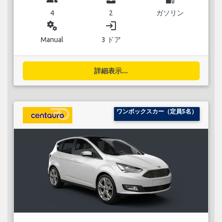
4
2
ガソリン
miscellaneous_services
login
Manual
3 ドア
詳細表示...
ワンボックスカー（定員5名）