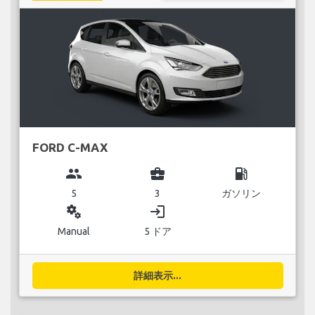
FORD C-MAX
group
business_center
local_gas_station
5
3
ガソリン
miscellaneous_services
login
Manual
5 ドア
詳細表示...