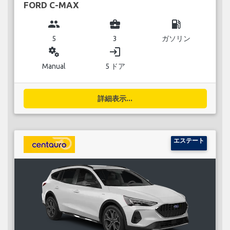
FORD C-MAX
group
business_center
local_gas_station
5
3
ガソリン
miscellaneous_services
login
Manual
5 ドア
詳細表示...
エステート