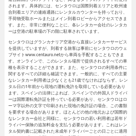
されます。具体的には、センタウロは国際到着エリアと欧州連
合到着エリアの連絡通路にレンタルカウンターを持っており、
手荷物受取ホールまたはメイン到着ロビーからアクセスできま
す。また、非常に便利なことに、各レンタカー会社のレンタカ
ーは空港の駐車場の下の階に駐車されています。
センタウロはグランカナリア空港から直接レンタカーサービス
を提供していますが、到着する旅客は事前にセンタウロのウェ
ブサイトwww.centauro.netから車両を手配することもできま
す。オンラインで、このレンタル場所で提供されるすべての車
種を表示することができます。また、センタウロの利用条件に
関するすべての詳細も確認できます。一般的に、すべての主要
なレンタカー利用者は少なくとも21歳でなければならず、レン
タル日の1年前から現地の運転免許を取得している必要があり
ます。スペインの法律によれば、スペインでの外国人ドライバ
ーは国際運転免許証を持っている必要があり、センタウロはロ
ーマ字以外の文字で印刷された現地の免許証の場合、この書類
を要求する場合があります。ほとんどの他の地元および国際的
なレンタカー会社と同様に、センタウロの若い利用者は若年ド
ライバー保険の追加料金を支払う必要があります。これはレン
タル契約書に記載された未成年ドライバーごとの日ごとに適用