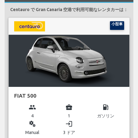
Centauro で Gran Canaria 空港で利用可能なレンタカーは：
小型車
FIAT 500
group
business_center
local_gas_station
4
1
ガソリン
miscellaneous_services
login
Manual
3 ドア