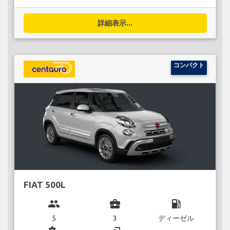
詳細表示...
コンパクト
FIAT 500L
group
business_center
local_gas_station
5
3
ディーゼル