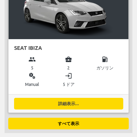
SEAT IBIZA
group
business_center
local_gas_station
5
2
ガソリン
miscellaneous_services
login
Manual
5 ドア
詳細表示...
すべて表示