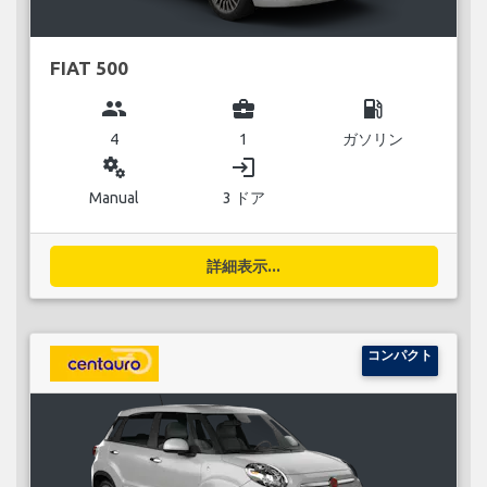
FIAT 500
group
business_center
local_gas_station
4
1
ガソリン
miscellaneous_services
login
Manual
3 ドア
詳細表示...
コンパクト