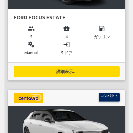
FORD FOCUS ESTATE
group
business_center
local_gas_station
5
4
ガソリン
miscellaneous_services
login
Manual
5 ドア
詳細表示...
コンパクト