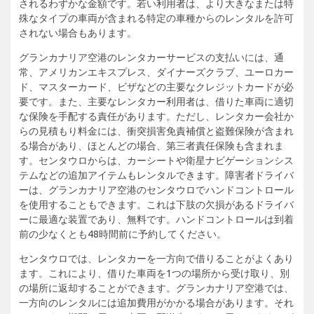
されるわずかな金額です。若い利用者は、より大きなまたは特
殊なタイプの車両が含まれる特定の車種からのレンタルを許可
されない場合もあります。
グランカナリア空港のレンタカーサービスの支払いには、通
常、アメリカンエキスプレス、ダイナーズクラブ、ユーロカー
ド、マスターカード、ビザなどの主要なクレジットカードが必
要です。また、主要なレンタカー利用者は、借りた車両に適切
な保険を手配する責任があります。ただし、レンタカー会社か
らの見積もり料金には、衝突損害免責補償と盗難保険が含まれ
る場合があり、ほとんどの場合、第三者責任保険も含まれま
す。センタウロからは、カーシートや衛星ナビゲーションシス
テムなどの追加アイテムもレンタルできます。障害者ドライバ
ーは、グランカナリア空港のセンタウロでハンドコントロール
を使用することもできます。これは下肢の欠損があるドライバ
ーに最適な装置であり、無料です。ハンドコントロールは到着
前の少なくとも48時間前に予約してください。
センタウロでは、レンタカーを一方向で借りることがよくあり
ます。これにより、借りた車両を1つの場所から受け取り、別
の場所に返却することができます。グランカナリア空港では、
一方向のレンタルには追加費用がかかる場合があります。それ