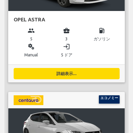
OPEL ASTRA
group
business_center
local_gas_station
5
3
ガソリン
miscellaneous_services
login
Manual
5 ドア
詳細表示...
エコノミー