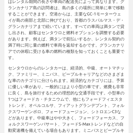
はレンタル期間の長さや車両の配送先によって異なります。グ
ランカナリア島の訪問者は、島の多くの場所に簡単に車で移動
することができます。空港からは、主要なGC-1モーターウェ
イが島の南部と北部に伸びており、首都のラスパルマス・デ・
グランカナリアまで続いています。すべての車両は満タンで貸
し出され、顧客はセンタウロと燃料オプションを調整する必要
があります。例えば、満タンで前払いするか、レンタル契約の
満了時に同じ量の燃料で車両を返却するかです。グランカナリ
アでの休暇に受ける車の燃料の種類を知っておくことも重要で
す。
センタウロからのレンタカーは、経済的、中級、オートマチッ
ク、ファミリー、ミニバス、ピープルキャリアなどのさまざま
な車のカテゴリに分けられます。経済的なカテゴリには、予算
に優しい車があり、一般的にはより小型の車です。燃費も非常
に良く、島を旅行するための理想的な交通手段です。小型車の
1つはフォードカ・チタニウムで、他にもフォードフィエスタ
トレンド、オペルコルサ、フィアットグランデプント、フォル
クスワーゲンポロ、フォードフュージョン、シトロエンC3な
どがあります。中級車はやや大きく、フォードフォーカス、フ
ォルクスワーゲンパサート、フォードS-Maxトレンドなどの自
動変速機を備えている場合もあります。ミニバスとピープルキ