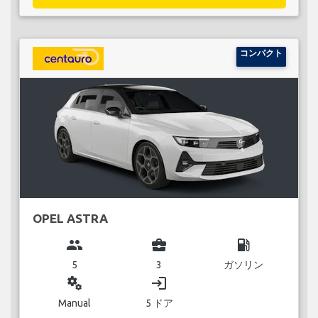
コンパクト
OPEL ASTRA
group
business_center
local_gas_station
5
3
ガソリン
miscellaneous_services
login
Manual
5 ドア