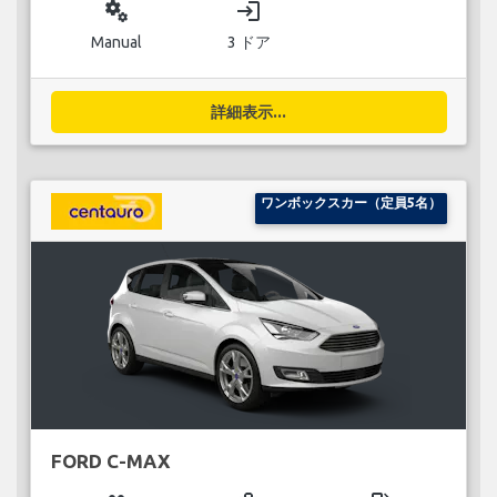
miscellaneous_services
login
Manual
3 ドア
詳細表示...
ワンボックスカー（定員5名）
FORD C-MAX