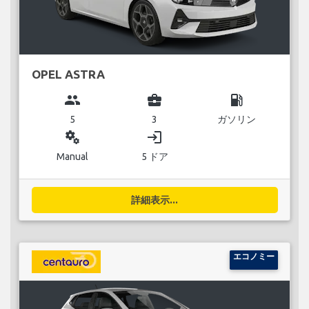
OPEL ASTRA
group
business_center
local_gas_station
5
3
ガソリン
miscellaneous_services
login
Manual
5 ドア
詳細表示...
エコノミー