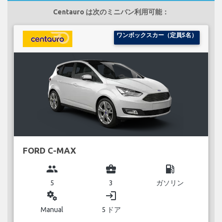
Centauro は次のミニバン利用可能：
ワンボックスカー（定員5名）
FORD C-MAX
group
business_center
local_gas_station
5
3
ガソリン
miscellaneous_services
login
Manual
5 ドア