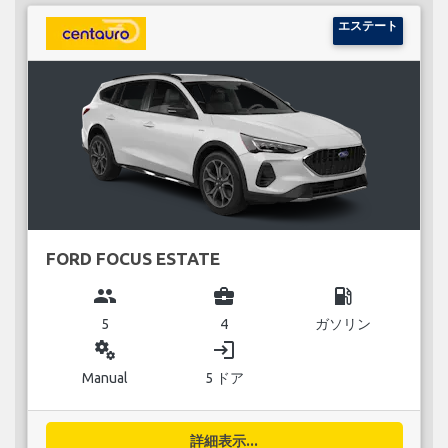
エステート
FORD FOCUS ESTATE
group
business_center
local_gas_station
5
4
ガソリン
miscellaneous_services
login
Manual
5 ドア
詳細表示...