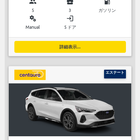
group
business_center
local_gas_station
5
3
ガソリン
miscellaneous_services
login
Manual
5 ドア
詳細表示...
エステート