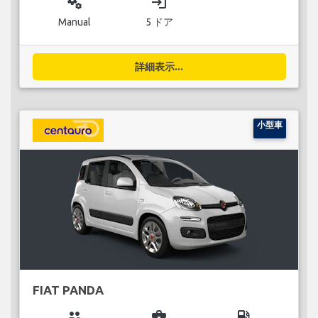
miscellaneous_services
login
Manual
5 ドア
詳細表示...
小型車
FIAT PANDA
group
business_center
local_gas_station