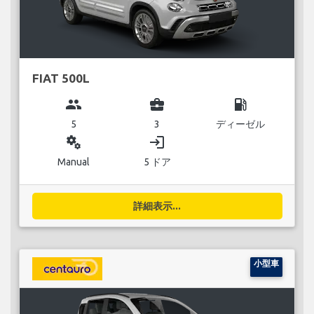
FIAT 500L
group
business_center
local_gas_station
5
3
ディーゼル
miscellaneous_services
login
Manual
5 ドア
詳細表示...
小型車