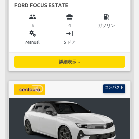
FORD FOCUS ESTATE
group
business_center
local_gas_station
5
4
ガソリン
miscellaneous_services
login
Manual
5 ドア
詳細表示...
コンパクト