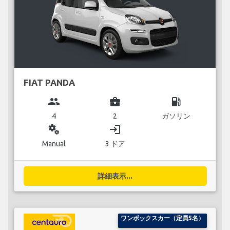
FIAT PANDA
group
business_center
local_gas_station
4
2
ガソリン
miscellaneous_services
login
Manual
3 ドア
詳細表示...
ワンボックスカー（定員5名）