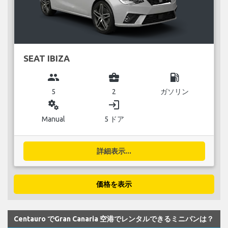
SEAT IBIZA
group
business_center
local_gas_station
5
2
ガソリン
miscellaneous_services
login
Manual
5 ドア
詳細表示...
価格を表示
Centauro でGran Canaria 空港でレンタルできるミニバンは？