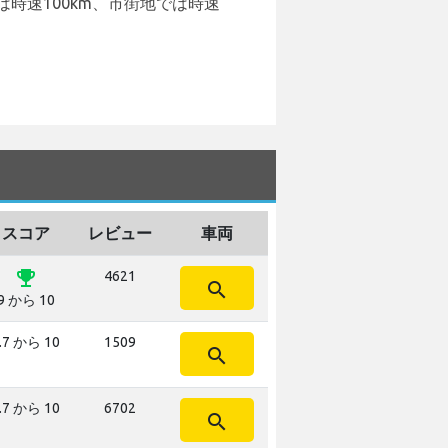
時速100km、市街地では時速
スコア
レビュー
車両
emoji_events
4621
search
9 から 10
.7 から 10
1509
search
.7 から 10
6702
search