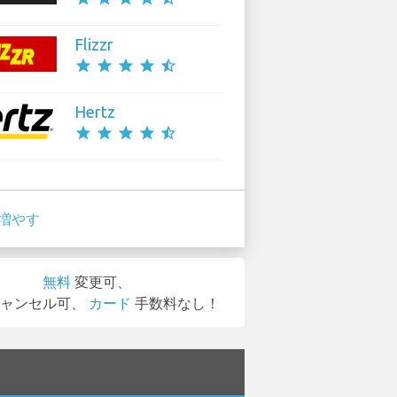
Flizzr
star
star
star
star
star_half
Hertz
star
star
star
star
star_half
増やす
無料
変更可、
ャンセル可、
カード
手数料なし！