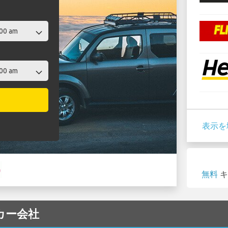
表示を
無料
キ
タカー会社