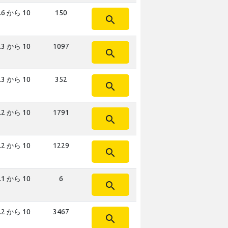
.6 から 10
150
search
.3 から 10
1097
search
.3 から 10
352
search
.2 から 10
1791
search
.2 から 10
1229
search
.1 から 10
6
search
.2 から 10
3467
search