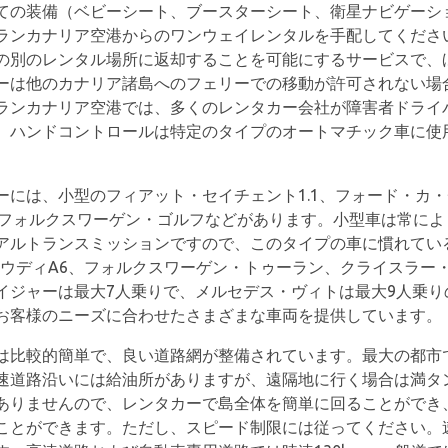
ての装備（ベビーシート、ブースターシート、衛星ナビゲーシ
ランカナリア空港からのワンウェイレンタルを手配してくださ
の別のレンタル場所に返却することを可能にするサービスで、
ーは他のカナリア諸島へのフェリーでの移動が許可されない場
ランカナリア空港では、多くのレンタカー会社が障害者ドライ
。ハンドコントロールは特定のタイプのオートマチック車に使
ーには、小型のフィアット・セイチェント1.1、フォード・カ
、フォルクスワーゲン・ゴルフなどがあります。小型車は常に
アルトランスミッションですので、このタイプの車に慣れてい
、アウディA6、フォルクスワーゲン・トゥーラン、クライスラー・
イジャーは最大7人乗りで、メルセデス・ヴィトは最大9人乗り
お客様のニーズに合わせたさまざまな車両を提供しています。
は比較的簡単で、良い道路網が整備されています。最大の都市
速道路沿いには給油所がありますが、遠隔地に行く場合は満タ
ありませんので、レンタカーで島全体を簡単に回ることができ
ことができます。ただし、スピード制限には従ってください。