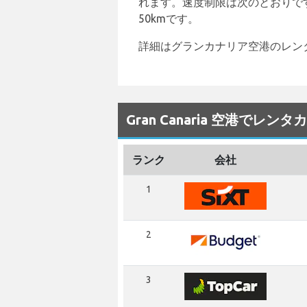
れます。速度制限は次のとおりです
50kmです。
詳細はグランカナリア空港のレン
Gran Canaria 空港でレン
ランク
会社
1
2
3