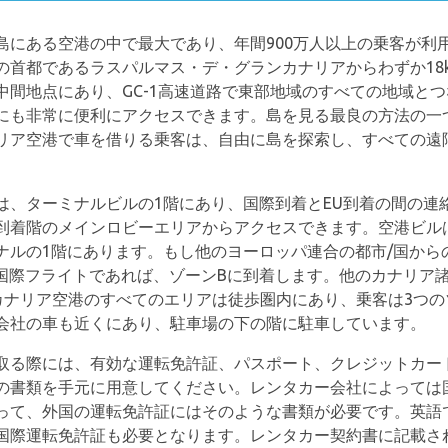
島にある空港の中で最大であり、年間900万人以上の乗客が利
の首都であるラスパルマス・デ・グランカナリアからわずか18
中間地点にあり、GC-1高速道路で東部地域のすべての地域と
にも非常に便利にアクセスできます。島を見る最良の方法の一
リア空港で車を借りる乗客は、自由に島を探索し、すべての遠
は、ターミナルビルの1階にあり、国際到着とEU到着の間の連
到着階のメインロビーエリアからアクセスできます。空港ビル
ナルの1階にあります。もし他のヨーロッパ連合の都市/国から
の国際フライトであれば、ゾーンBに到着します。他のカナリア
カナリア空港のすべてのエリアは徒歩圏内にあり、乗客は3つ
会社の車も近くにあり、駐車場の下の階に駐車しています。
取る際には、有効な運転免許証、パスポート、クレジットカー
の書類を手元に用意してください。レンタカー会社によっては
って、外国の運転免許証にはそのような書類が必要です。英語
国際運転免許証も必要となります。レンタカー契約書に記載さ