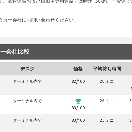
。高速道路および自動車専用道路では時速130km、一般道では
タカー会社にお問い合わせください。
タカー会社比較
デスク
価格
平均待ち時間
ターミナル内で
82/100
20 ミニ
emoji_events
ターミナル内で
26 ミニ
8
83/100
ターミナル内で
83/100
25 ミニ
8