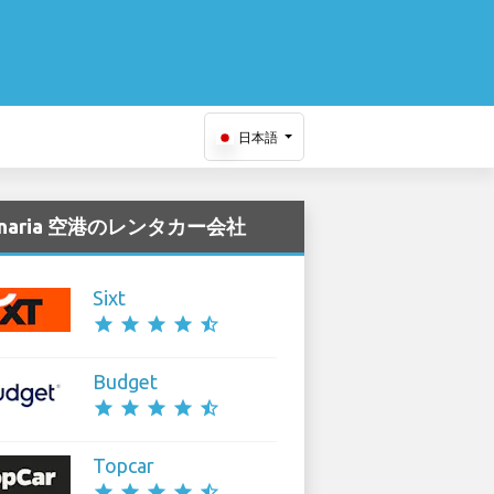
日本語
Canaria 空港のレンタカー会社
Sixt
star
star
star
star
star_half
Budget
star
star
star
star
star_half
Topcar
star
star
star
star
star_half