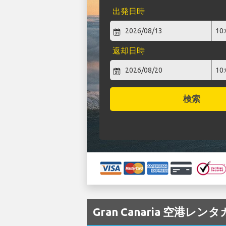
出発日時
返却日時
検索
Gran Canaria 空港レン