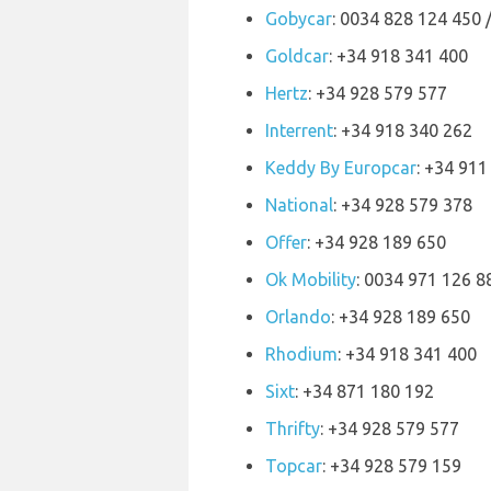
Gobycar
: 0034 828 124 450 
Goldcar
: +34 918 341 400
Hertz
: +34 928 579 577
Interrent
: +34 918 340 262
Keddy By Europcar
: +34 911
National
: +34 928 579 378
Offer
: +34 928 189 650
Ok Mobility
: 0034 971 126 8
Orlando
: +34 928 189 650
Rhodium
: +34 918 341 400
Sixt
: +34 871 180 192
Thrifty
: +34 928 579 577
Topcar
: +34 928 579 159