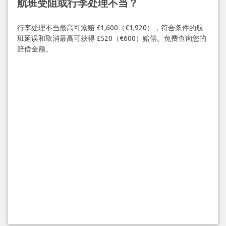
航班受阻或行李处理不当？
行李处理不当最高可索赔 £1,600（€1,920），符合条件的航
班延误和取消最高可获得 £520（€600）赔偿。免费查询您的
赔偿金额。