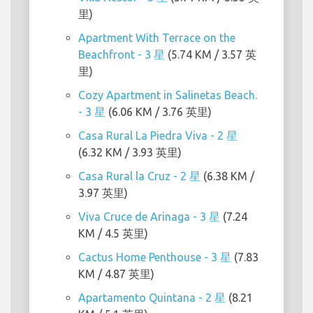
里)
Apartment With Terrace on the
Beachfront - 3 星
(5.74 KM / 3.57 英
里)
Cozy Apartment in Salinetas Beach.
- 3 星
(6.06 KM / 3.76 英里)
Casa Rural La Piedra Viva - 2 星
(6.32 KM / 3.93 英里)
Casa Rural la Cruz - 2 星
(6.38 KM /
3.97 英里)
Viva Cruce de Arinaga - 3 星
(7.24
KM / 4.5 英里)
Cactus Home Penthouse - 3 星
(7.83
KM / 4.87 英里)
Apartamento Quintana - 2 星
(8.21