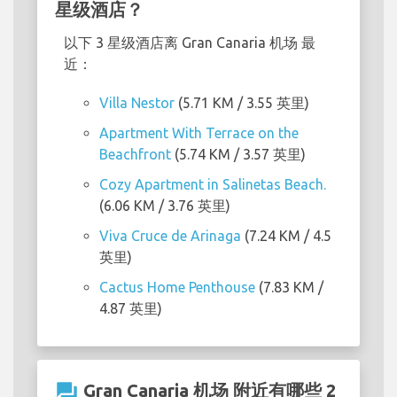
星级酒店？
以下 3 星级酒店离 Gran Canaria 机场 最
近：
Villa Nestor
(5.71 KM / 3.55 英里)
Apartment With Terrace on the
Beachfront
(5.74 KM / 3.57 英里)
Cozy Apartment in Salinetas Beach.
(6.06 KM / 3.76 英里)
Viva Cruce de Arinaga
(7.24 KM / 4.5
英里)
Cactus Home Penthouse
(7.83 KM /
4.87 英里)
question_answer
Gran Canaria 机场 附近有哪些 2