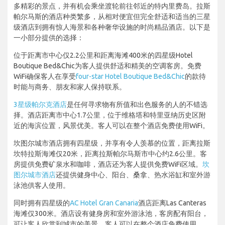
多精彩的景点，并有机会乘坐渡轮前往邻近的特内里费岛。拉斯
帕尔马斯的酒店种类繁多，从相对便宜但完全舒适和适当的三星
级酒店到拥有惊人海景和各种奢华设施的时尚精品酒店。以下是
一小部分提供的选择：
位于距离市中心仅2.2公里和距离海滩400米的四星级Hotel
Boutique Bed&Chic为客人提供舒适和精美的空调客房。免费
WiFi确保客人在享受
four-star Hotel Boutique Bed&Chic
的款待
时能与商务、朋友和家人保持联系。
3星级帕尔克酒店
是任何寻求物有所值和出色服务的人的不错选
择。酒店距离市中心1.7公里，位于维格塔和特里亚纳历史区附
近的海滨位置，风景优美。客人可以在整个酒店免费使用WiFi。
坎图尔城市酒店拥有四星级，并享有令人羡慕的位置，距离拉斯
坎特拉斯海滩仅20米，距离拉斯帕尔马斯市中心约2.6公里。客
房提供免费矿泉水和咖啡，酒店还为客人提供免费WiFi区域。
坎
图尔城市酒店
还提供健身中心、阳台、桑拿、热水浴缸和室外游
泳池供客人使用。
同时拥有四星级的
AC Hotel Gran Canaria
酒店距离Las Canteras
海滩仅300米。酒店设有健身房和室外游泳池，客房配有阳台，
可让客人欣赏到城市的美景。客人可以在整个酒店免费使用