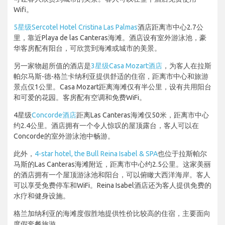
Wifi。
5星级Sercotel Hotel Cristina Las Palmas
酒店距离市中心2.7公
里，靠近Playa de las Canteras海滩。酒店设有室外游泳池，豪
华客房配有阳台，可欣赏到海滩或城市的美景。
另一家物超所值的酒店是
3星级Casa Mozart酒店
，为客人在拉斯
帕尔马斯-德-格兰卡纳利亚提供舒适的住宿，距离市中心和旅游
景点仅1公里。Casa Mozart距离海滩仅有半公里，设有共用阳台
和可爱的花园。客房配有空调和免费WiFi。
4星级
Concorde酒店
距离Las Canteras海滩仅50米，距离市中心
约2.4公里。酒店拥有一个令人惊叹的屋顶露台，客人可以在
Concorde的室外游泳池中畅游。
此外，
4-star hotel, the Bull Reina Isabel & SPA
也位于拉斯帕尔
马斯的Las Canteras海滩附近，距离市中心约2.5公里。这家美丽
的酒店拥有一个屋顶游泳池和阳台，可以俯瞰大西洋海岸。客人
可以享受免费停车和WiFi。Reina Isabel酒店还为客人提供免费的
水疗和健身设施。
格兰加纳利亚的海滩度假胜地提供性价比较高的住宿，主要面向
度假套餐旅游。