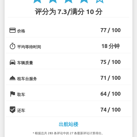
评分为 7.3/满分 10 分
credit_card
77 / 100
价格
timer
18 分钟
平均等待时间
directions_car
75 / 100
车辆质量
room_service
71 / 100
租车台服务
flag
64 / 100
取车
beenhere
74 / 100
还车
出航站楼
* 根据总共 283 条评论中的 27 条最新评论计算得出。