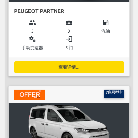
PEUGEOT PARTNER
group
business_center
local_gas_station
5
3
汽油
miscellaneous_services
login
手动变速器
5 门
查看详情...
7座厢型车