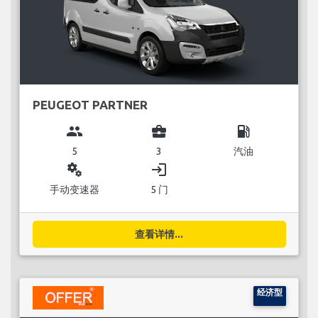
PEUGEOT PARTNER
group
business_center
local_gas_station
5
3
汽油
miscellaneous_services
login
手动变速器
5 门
查看详情...
经济型