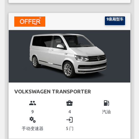
9座厢型车
VOLKSWAGEN TRANSPORTER
group
business_center
local_gas_station
9
4
汽油
miscellaneous_services
login
手动变速器
5 门