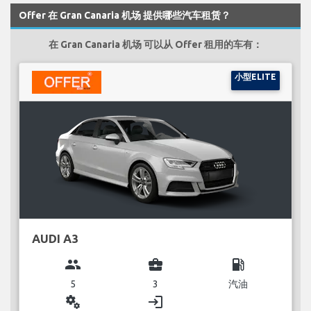
Offer 在 Gran Canaria 机场 提供哪些汽车租赁？
在 Gran Canaria 机场 可以从 Offer 租用的车有：
小型ELITE
AUDI A3
group
business_center
local_gas_station
5
3
汽油
miscellaneous_services
login