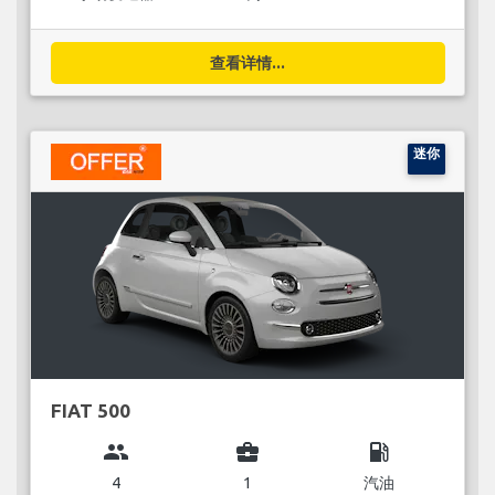
查看详情...
迷你
FIAT 500
group
business_center
local_gas_station
4
1
汽油