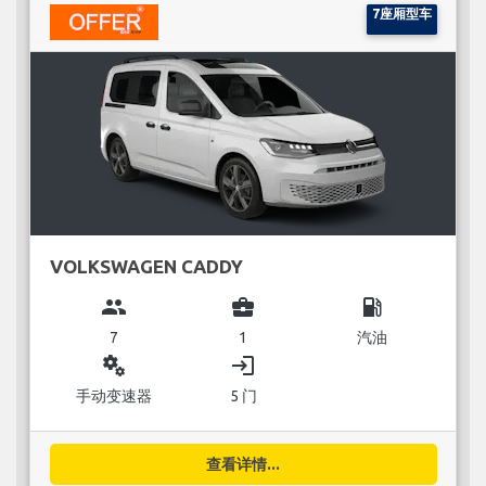
7座厢型车
VOLKSWAGEN CADDY
group
business_center
local_gas_station
7
1
汽油
miscellaneous_services
login
手动变速器
5 门
查看详情...