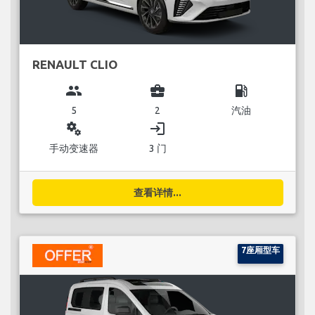
RENAULT CLIO
group
business_center
local_gas_station
5
2
汽油
miscellaneous_services
login
手动变速器
3 门
查看详情...
7座厢型车