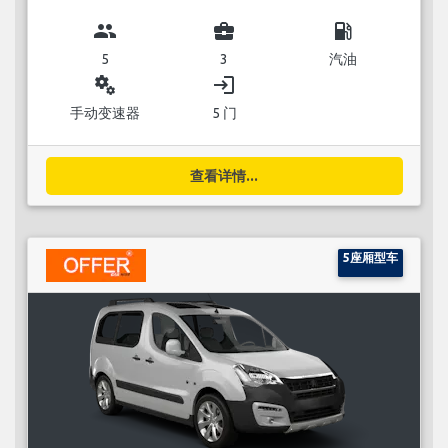
group
business_center
local_gas_station
5
3
汽油
miscellaneous_services
login
手动变速器
5 门
查看详情...
5座厢型车