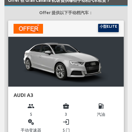
Offer 在 Gran Canaria 机场 提供哪些手动档汽车租赁？
Offer 提供以下手动档汽车：
小型ELITE
AUDI A3
group
business_center
local_gas_station
5
3
汽油
miscellaneous_services
login
手动变速器
5 门