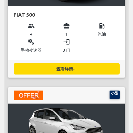
FIAT 500
group
business_center
local_gas_station
4
1
汽油
miscellaneous_services
login
手动变速器
3 门
查看详情...
小型