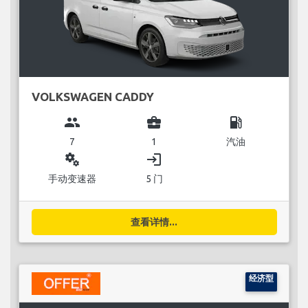
VOLKSWAGEN CADDY
group
business_center
local_gas_station
7
1
汽油
miscellaneous_services
login
手动变速器
5 门
查看详情...
经济型