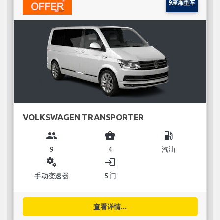
9座厢型车
VOLKSWAGEN TRANSPORTER
group
business_center
local_gas_station
9
4
汽油
miscellaneous_services
login
手动变速器
5 门
查看详情...