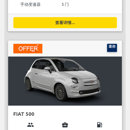
手动变速器
5 门
查看详情...
迷你
FIAT 500
group
business_center
local_gas_station