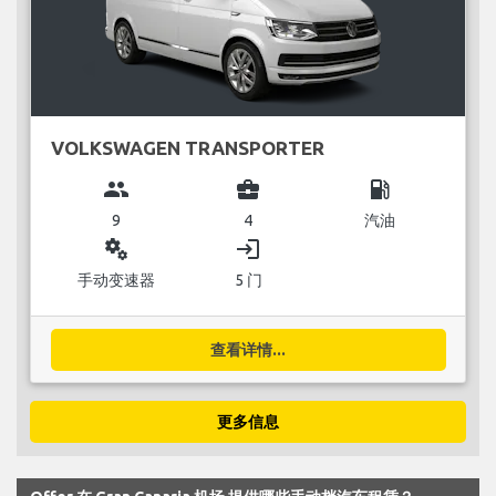
VOLKSWAGEN TRANSPORTER
group
business_center
local_gas_station
9
4
汽油
miscellaneous_services
login
手动变速器
5 门
查看详情...
更多信息