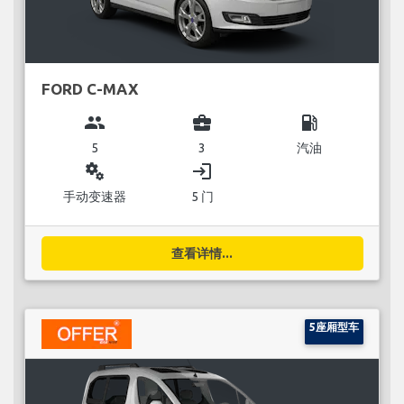
FORD C-MAX
group
business_center
local_gas_station
5
3
汽油
miscellaneous_services
login
手动变速器
5 门
查看详情...
5座厢型车