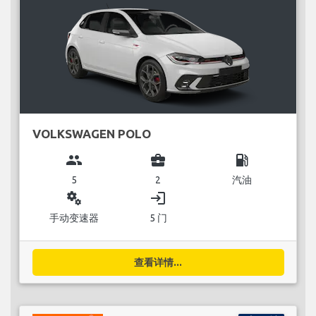
VOLKSWAGEN POLO
group
business_center
local_gas_station
5
2
汽油
miscellaneous_services
login
手动变速器
5 门
查看详情...