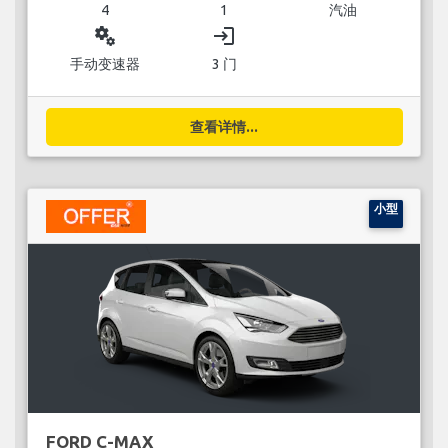
4
1
汽油
miscellaneous_services
login
手动变速器
3 门
查看详情...
小型
FORD C-MAX