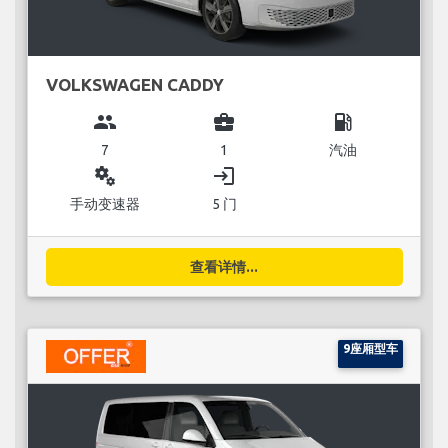
VOLKSWAGEN CADDY
group
business_center
local_gas_station
7
1
汽油
miscellaneous_services
login
手动变速器
5 门
查看详情...
9座厢型车