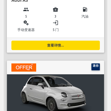
AUDI A3
group
business_center
local_gas_station
5
3
汽油
miscellaneous_services
login
手动变速器
5 门
查看详情...
迷你