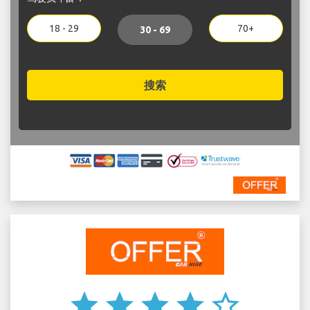
18 - 29
70+
30 - 69
搜索
star
star
star
star
star_border