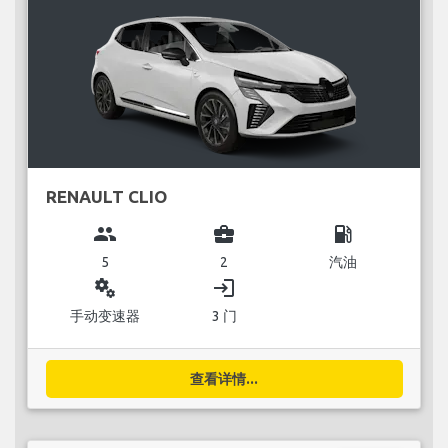
RENAULT CLIO
group
business_center
local_gas_station
5
2
汽油
miscellaneous_services
login
手动变速器
3 门
查看详情...