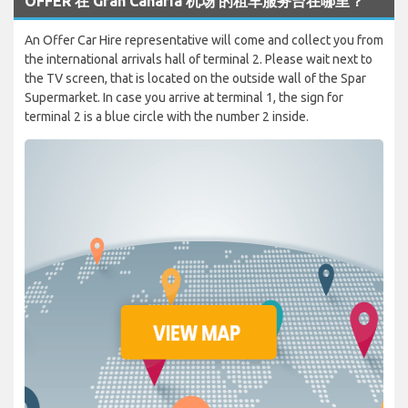
OFFER 在 Gran Canaria 机场 的租车服务台在哪里？
An Offer Car Hire representative will come and collect you from
the international arrivals hall of terminal 2. Please wait next to
the TV screen, that is located on the outside wall of the Spar
Supermarket. In case you arrive at terminal 1, the sign for
terminal 2 is a blue circle with the number 2 inside.