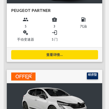
PEUGEOT PARTNER
group
business_center
local_gas_station
5
3
汽油
miscellaneous_services
login
手动变速器
5 门
查看详情...
经济型