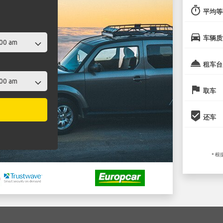
timer
平均等
directions_car
车辆质
room_service
租车台
flag
取车
beenhere
还车
* 