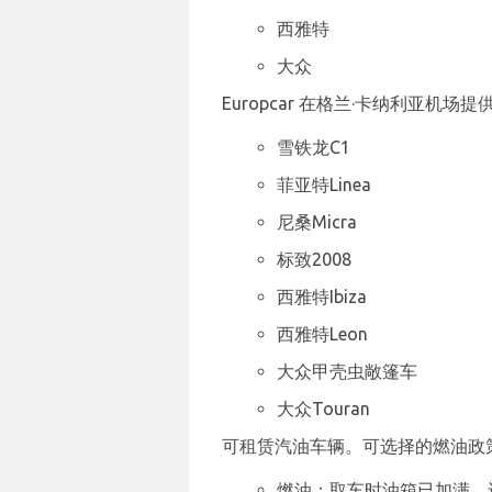
西雅特
大众
Europcar 在格兰·卡纳利亚机
雪铁龙C1
菲亚特Linea
尼桑Micra
标致2008
西雅特Ibiza
西雅特Leon
大众甲壳虫敞篷车
大众Touran
可租赁汽油车辆。可选择的燃油政
燃油：取车时油箱已加满，