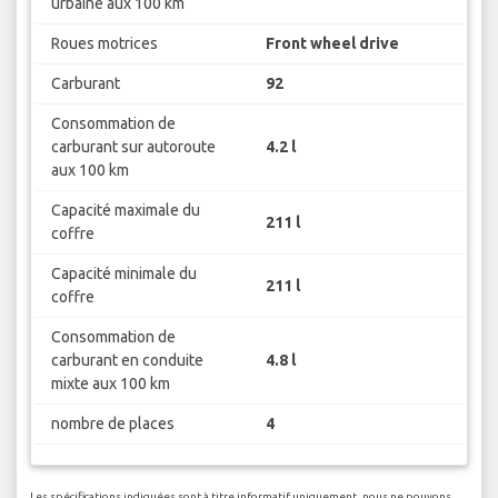
urbaine aux 100 km
Roues motrices
Front wheel drive
Carburant
92
Consommation de
carburant sur autoroute
4.2 l
aux 100 km
Capacité maximale du
211 l
coffre
Capacité minimale du
211 l
coffre
Consommation de
carburant en conduite
4.8 l
mixte aux 100 km
nombre de places
4
Les spécifications indiquées sont à titre informatif uniquement, nous ne pouvons