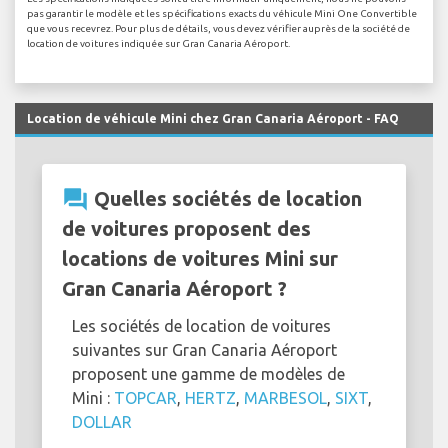
pas garantir le modèle et les spécifications exacts du véhicule Mini One Convertible
que vous recevrez. Pour plus de détails, vous devez vérifier auprès de la société de
location de voitures indiquée sur Gran Canaria Aéroport.
Location de véhicule Mini chez Gran Canaria Aéroport - FAQ
question_answer
Quelles sociétés de location
de voitures proposent des
locations de voitures Mini sur
Gran Canaria Aéroport ?
Les sociétés de location de voitures
suivantes sur Gran Canaria Aéroport
proposent une gamme de modèles de
Mini :
TOPCAR
,
HERTZ
,
MARBESOL
,
SIXT
,
DOLLAR