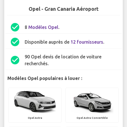
Opel - Gran Canaria Aéroport
check_circle
8
Modèles Opel
.
check_circle
Disponible auprès de
12 fournisseurs
.
90 Opel devis de location de voiture
check_circle
recherchés.
Modèles Opel populaires à louer :
Opel Astra
Opel Astra Convertible