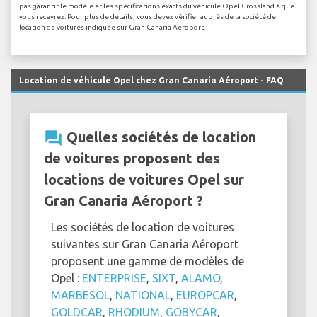
pas garantir le modèle et les spécifications exacts du véhicule Opel Crossland X que
vous recevrez. Pour plus de détails, vous devez vérifier auprès de la société de
location de voitures indiquée sur Gran Canaria Aéroport.
Location de véhicule Opel chez Gran Canaria Aéroport - FAQ
question_answer
Quelles sociétés de location
de voitures proposent des
locations de voitures Opel sur
Gran Canaria Aéroport ?
Les sociétés de location de voitures
suivantes sur Gran Canaria Aéroport
proposent une gamme de modèles de
Opel :
ENTERPRISE
,
SIXT
,
ALAMO
,
MARBESOL
,
NATIONAL
,
EUROPCAR
,
GOLDCAR
,
RHODIUM
,
GOBYCAR
,