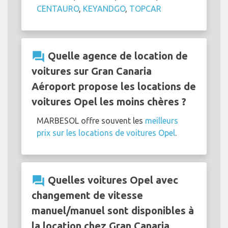
CENTAURO
,
KEYANDGO
,
TOPCAR
question_answer
Quelle agence de location de
voitures sur Gran Canaria
Aéroport propose les locations de
voitures Opel les moins chères ?
MARBESOL offre souvent les
meilleurs
prix sur les locations de voitures Opel
.
question_answer
Quelles voitures Opel avec
changement de vitesse
manuel/manuel sont disponibles à
la location chez Gran Canaria