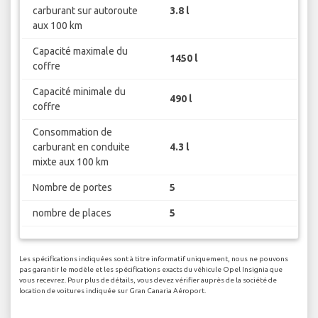
carburant sur autoroute
3.8 l
aux 100 km
Capacité maximale du
1450 l
coffre
Capacité minimale du
490 l
coffre
Consommation de
carburant en conduite
4.3 l
mixte aux 100 km
Nombre de portes
5
nombre de places
5
Les spécifications indiquées sont à titre informatif uniquement, nous ne pouvons
pas garantir le modèle et les spécifications exacts du véhicule Opel Insignia que
vous recevrez. Pour plus de détails, vous devez vérifier auprès de la société de
location de voitures indiquée sur Gran Canaria Aéroport.