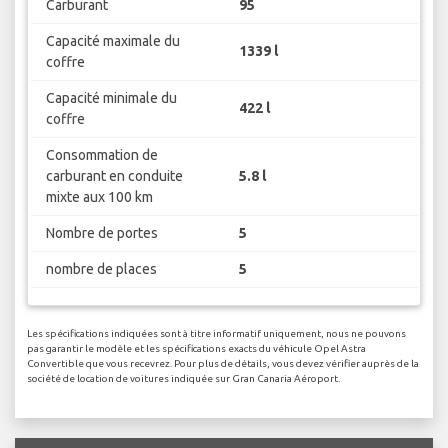
Carburant
95
Capacité maximale du
1339 l
coffre
Capacité minimale du
422 l
coffre
Consommation de
carburant en conduite
5.8 l
mixte aux 100 km
Nombre de portes
5
nombre de places
5
Les spécifications indiquées sont à titre informatif uniquement, nous ne pouvons
pas garantir le modèle et les spécifications exacts du véhicule Opel Astra
Convertible que vous recevrez. Pour plus de détails, vous devez vérifier auprès de la
société de location de voitures indiquée sur Gran Canaria Aéroport.