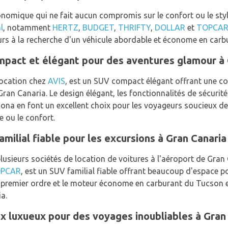
onomique qui ne fait aucun compromis sur le confort ou le styl
l
, notamment
HERTZ
,
BUDGET
,
THRIFTY
,
DOLLAR
et
TOPCA
urs à la recherche d'un véhicule abordable et économe en carb
mpact et élégant pour des aventures glamour à 
location chez
AVIS
, est un SUV compact élégant offrant une co
Gran Canaria. Le design élégant, les fonctionnalités de sécurité
na en font un excellent choix pour les voyageurs soucieux de
e ou le confort.
milial fiable pour les excursions à Gran Canaria
lusieurs sociétés de location de voitures à l'aéroport de Gr
PCAR
, est un SUV familial fiable offrant beaucoup d'espace p
e premier ordre et le moteur économe en carburant du Tucson en
a.
ix luxueux pour des voyages inoubliables à Gran