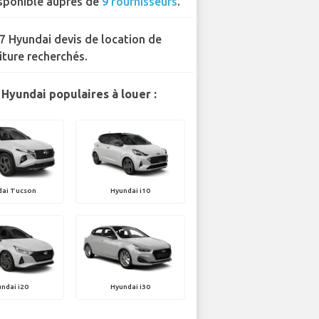
sponible auprès de
9 fournisseurs
.
7 Hyundai devis de location de
iture recherchés.
Hyundai populaires à louer :
dai Tucson
Hyundai i10
ndai i20
Hyundai i30