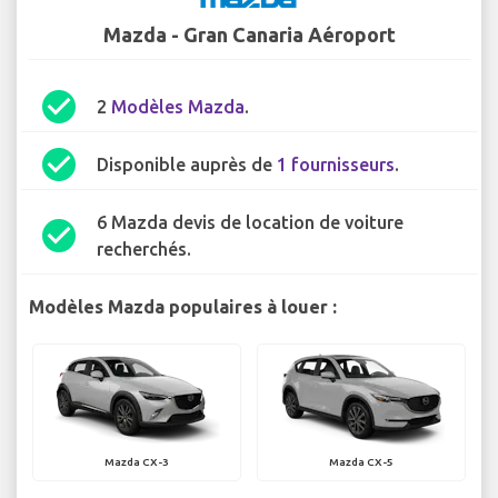
Mazda - Gran Canaria Aéroport
check_circle
2
Modèles Mazda
.
check_circle
Disponible auprès de
1 fournisseurs
.
6 Mazda devis de location de voiture
check_circle
recherchés.
Modèles Mazda populaires à louer :
Mazda CX-3
Mazda CX-5