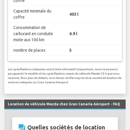
coffre
Capacité minimale du
403 l
coffre
Consommation de
carburant en conduite
6.9 l
mixte aux 100 km
nombre de places
5
Les spécifications indiquées sont à titre informatif uniquement, nous ne pouvons
pas garantir le modèle et les spécifications exacts du véhicule Mazda CX-5 que vous
recevrez. Pour plus de détails, vous devez vérifier auprès de la société de location de
voitures indiquée sur Gran Canaria Aéroport.
Location de véhicule Mazda chez Gran Canaria Aéroport - FAQ
question_answer
Quelles sociétés de location