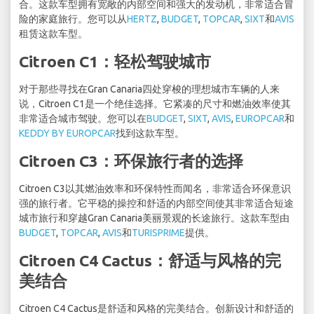
合。这款车型拥有宽敞的内部空间和强大的发动机，非常适合冒
险的家庭旅行。您可以从
HERTZ
,
BUDGET
,
TOPCAR
,
SIXT
和
AVIS
租赁这款车型。
Citroen C1：轻松驾驶城市
对于那些寻找在Gran Canaria四处穿梭的理想城市车辆的人来
说，Citroen C1是一个绝佳选择。它紧凑的尺寸和燃油效率使其
非常适合城市驾驶。您可以在
BUDGET
,
SIXT
,
AVIS
,
EUROPCAR
和
KEDDY BY EUROPCAR
找到这款车型。
Citroen C3：环保旅行者的选择
Citroen C3以其燃油效率和环保特性而闻名，非常适合环保意识
强的旅行者。它平稳的操控和舒适的内部空间使其非常适合短途
城市旅行和穿越Gran Canaria美丽景观的长途旅行。这款车型由
BUDGET
,
TOPCAR
,
AVIS
和
TURISPRIME
提供。
Citroen C4 Cactus：舒适与风格的完
美结合
Citroen C4 Cactus是舒适和风格的完美结合。创新设计和舒适的