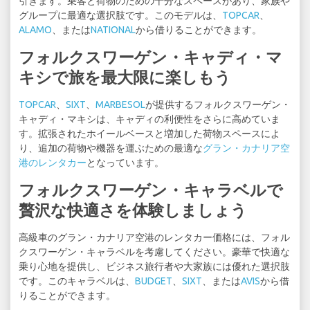
引きます。乗客と荷物のための十分なスペースがあり、家族や
グループに最適な選択肢です。このモデルは、
TOPCAR
、
ALAMO
、または
NATIONAL
から借りることができます。
フォルクスワーゲン・キャディ・マ
キシで旅を最大限に楽しもう
TOPCAR
、
SIXT
、
MARBESOL
が提供するフォルクスワーゲン・
キャディ・マキシは、キャディの利便性をさらに高めていま
す。拡張されたホイールベースと増加した荷物スペースによ
り、追加の荷物や機器を運ぶための最適な
グラン・カナリア空
港のレンタカー
となっています。
フォルクスワーゲン・キャラベルで
贅沢な快適さを体験しましょう
高級車のグラン・カナリア空港のレンタカー価格には、フォル
クスワーゲン・キャラベルを考慮してください。豪華で快適な
乗り心地を提供し、ビジネス旅行者や大家族には優れた選択肢
です。このキャラベルは、
BUDGET
、
SIXT
、または
AVIS
から借
りることができます。