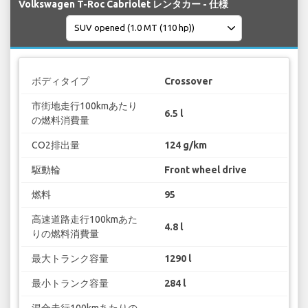
Volkswagen T-Roc Cabriolet レンタカー - 仕様
ボディタイプ
Crossover
市街地走行100kmあたり
6.5 l
の燃料消費量
CO2排出量
124 g/km
駆動輪
Front wheel drive
燃料
95
高速道路走行100kmあた
4.8 l
りの燃料消費量
最大トランク容量
1290 l
最小トランク容量
284 l