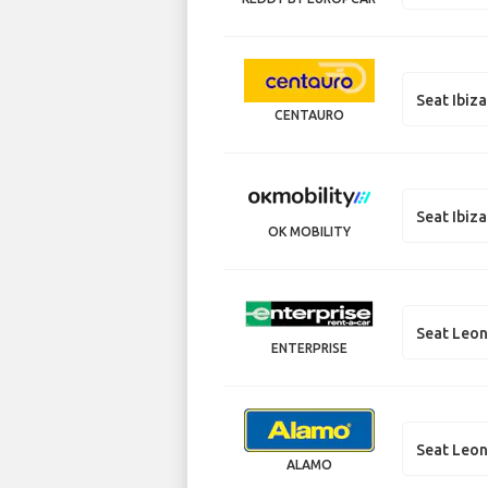
Seat Ibiza
CENTAURO
Seat Ibiza
OK MOBILITY
Seat Leo
ENTERPRISE
Seat Leo
ALAMO