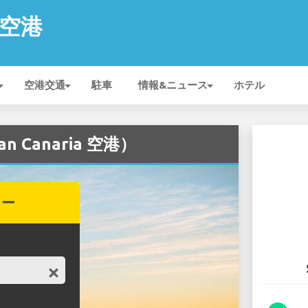
a 空港
空港交通
駐車
情報&ニュース
ホテル
 Canaria 空港）
カー