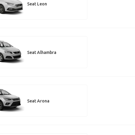
Seat Leon
Seat Alhambra
Seat Arona