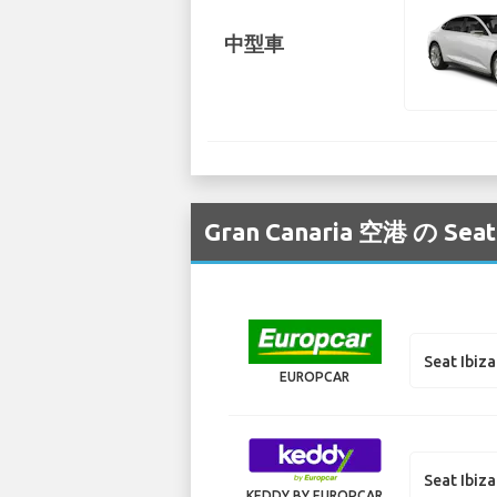
中型車
Gran Canaria 空港
Seat Ibiza
EUROPCAR
Seat Ibiza
KEDDY BY EUROPCAR