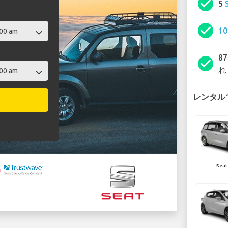
check_circle
5
check_circle
1
8
check_circle
れ
レンタルで
Seat