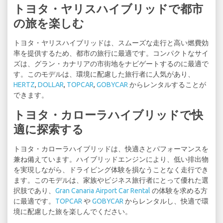
トヨタ・ヤリスハイブリッドで都市
の旅を楽しむ
トヨタ・ヤリスハイブリッドは、スムーズな走行と高い燃費効
率を提供するため、都市の旅行に最適です。コンパクトなサイ
ズは、グラン・カナリアの市街地をナビゲートするのに最適で
す。このモデルは、環境に配慮した旅行者に人気があり、
HERTZ
,
DOLLAR
,
TOPCAR
,
GOBYCAR
からレンタルすることが
できます。
トヨタ・カローラハイブリッドで快
適に探索する
トヨタ・カローラハイブリッドは、快適さとパフォーマンスを
兼ね備えています。ハイブリッドエンジンにより、低い排出物
を実現しながら、ドライビング体験を損なうことなく走行でき
ます。このモデルは、家族やビジネス旅行者にとって優れた選
択肢であり、
Gran Canaria Airport Car Rental
の体験を求める方
に最適です。
TOPCAR
や
GOBYCAR
からレンタルし、快適で環
境に配慮した旅を楽しんでください。