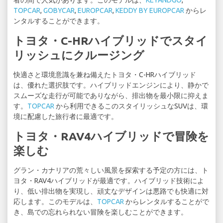
者の間で人気があります。このモデルは、
KEYANDGO
,
TOPCAR
,
GOBYCAR
,
EUROPCAR
,
KEDDY BY EUROPCAR
からレ
ンタルすることができます。
トヨタ・C-HRハイブリッドでスタイ
リッシュにクルージング
快適さと環境意識を兼ね備えたトヨタ・C-HRハイブリッド
は、優れた選択肢です。ハイブリッドエンジンにより、静かで
スムーズな走行が可能でありながら、排出物を最小限に抑えま
す。
TOPCAR
から利用できるこのスタイリッシュなSUVは、環
境に配慮した旅行者に最適です。
トヨタ・RAV4ハイブリッドで冒険を
楽しむ
グラン・カナリアの荒々しい風景を探索する予定の方には、ト
ヨタ・RAV4ハイブリッドが最適です。ハイブリッド技術によ
り、低い排出物を実現し、頑丈なデザインは悪路でも快適に対
応します。このモデルは、
TOPCAR
からレンタルすることがで
き、島での忘れられない冒険を楽しむことができます。