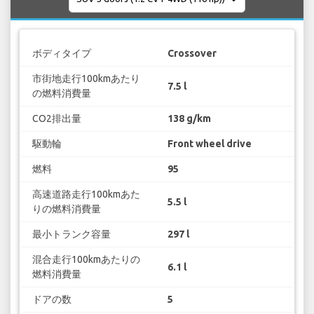
ボディタイプ
Crossover
市街地走行100kmあたり
7.5 l
の燃料消費量
CO2排出量
138 g/km
駆動輪
Front wheel drive
燃料
95
高速道路走行100kmあた
5.5 l
りの燃料消費量
最小トランク容量
297 l
混合走行100kmあたりの
6.1 l
燃料消費量
ドアの数
5