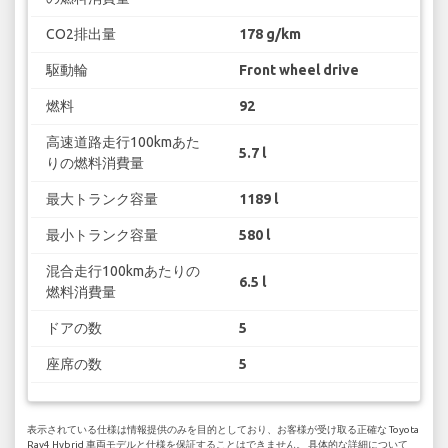
CO2排出量
178 g/km
駆動輪
Front wheel drive
燃料
92
高速道路走行100kmあた
5.7 l
りの燃料消費量
最大トランク容量
1189 l
最小トランク容量
580 l
混合走行100kmあたりの
6.5 l
燃料消費量
ドアの数
5
座席の数
5
表示されている仕様は情報提供のみを目的としており、お客様が受け取る正確な Toyota
Rav4 Hybrid 車両モデルと仕様を保証することはできません。 具体的な詳細について