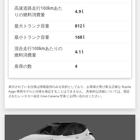
高速道路走行100kmあた
4.9 l
りの燃料消費量
最大トランク容量
812 l
最小トランク容量
168 l
混合走行100kmあたりの
4.1 l
燃料消費量
座席の数
4
表示されている仕様は情報提供のみを目的としており、お客様が受け取る正確な Toyota
Aygo 車両モデルと仕様を保証することはできません。 具体的な詳細については、指定
されたレンタカー会社 Gran Canaria 空港 にお問い合わせください。