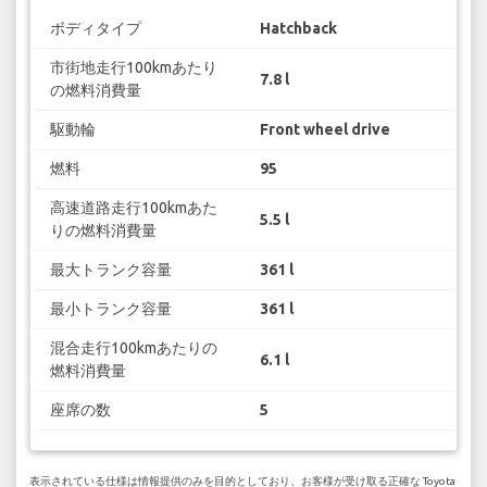
ボディタイプ
Hatchback
市街地走行100kmあたり
7.8 l
の燃料消費量
駆動輪
Front wheel drive
燃料
95
高速道路走行100kmあた
5.5 l
りの燃料消費量
最大トランク容量
361 l
最小トランク容量
361 l
混合走行100kmあたりの
6.1 l
燃料消費量
座席の数
5
表示されている仕様は情報提供のみを目的としており、お客様が受け取る正確な Toyota