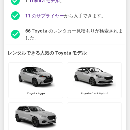
check_circle
7
Toyota モデル
。
check_circle
11 のサプライヤー
から入手できます。
66 Toyota のレンタカー見積もりが検索されま
check_circle
した。
レンタルできる人気の Toyota モデル:
Toyota Aygo
Toyota C-HR Hybrid