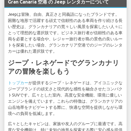
Gran Canaria 空港 の Jeep レンタカーについて
Jeepは冒険、自由、真正さと同義語になったブランドです。
困難な地形で活躍する頑丈で信頼性のある車両を作り続ける長
い歴史は、グランカナリアの荒々しい風景を探索したい人々に
とって理想的な選択肢です。ビジネス旅行者が信頼性のある車
両を必要とする場合や、レジャー旅行者が島の景色の良いルー
トを探索したい場合、グランカナリア空港でのジープのレンタ
カーは優れた選択肢です。
ジープ・レネゲードでグランカナリ
アの冒険を楽しもう
トップカー
が提供するジープ・レネゲードは、アイコニックな
ジープブランドの頑丈さと現代的な感性を融合させたコンパク
トSUVです。広々とした室内、高度な安全機能、環境に優しい
エンジンを備えています。これらの特徴は、グランカナリアの
山岳地帯をナビゲートする際に、快適な空間を提供しながら環
境への負荷を低減します。
広々としたキャビンは、家族や友人のグループに最適です。高
度な安全機能は、特に未知の地形を探索する際に安心感を提供