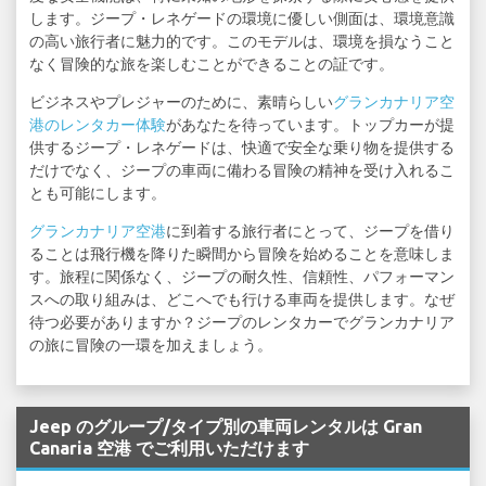
します。ジープ・レネゲードの環境に優しい側面は、環境意識
の高い旅行者に魅力的です。このモデルは、環境を損なうこと
なく冒険的な旅を楽しむことができることの証です。
ビジネスやプレジャーのために、素晴らしい
グランカナリア空
港のレンタカー体験
があなたを待っています。トップカーが提
供するジープ・レネゲードは、快適で安全な乗り物を提供する
だけでなく、ジープの車両に備わる冒険の精神を受け入れるこ
とも可能にします。
グランカナリア空港
に到着する旅行者にとって、ジープを借り
ることは飛行機を降りた瞬間から冒険を始めることを意味しま
す。旅程に関係なく、ジープの耐久性、信頼性、パフォーマン
スへの取り組みは、どこへでも行ける車両を提供します。なぜ
待つ必要がありますか？ジープのレンタカーでグランカナリア
の旅に冒険の一環を加えましょう。
Jeep のグループ/タイプ別の車両レンタルは Gran
Canaria 空港 でご利用いただけます