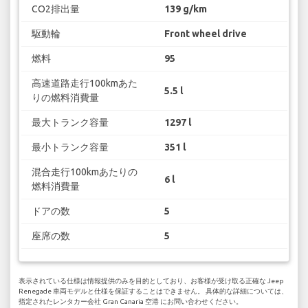
CO2排出量
139 g/km
駆動輪
Front wheel drive
燃料
95
高速道路走行100kmあた
5.5 l
りの燃料消費量
最大トランク容量
1297 l
最小トランク容量
351 l
混合走行100kmあたりの
6 l
燃料消費量
ドアの数
5
座席の数
5
表示されている仕様は情報提供のみを目的としており、お客様が受け取る正確な Jeep
Renegade 車両モデルと仕様を保証することはできません。 具体的な詳細については、
指定されたレンタカー会社 Gran Canaria 空港 にお問い合わせください。