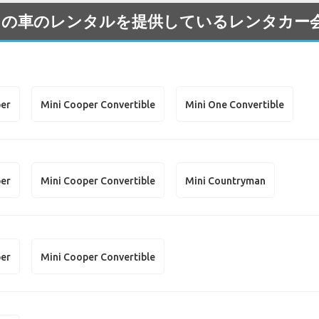
 の Mini の車のレンタルを提供しているレンタ
per
Mini Cooper Convertible
Mini One Convertible
per
Mini Cooper Convertible
Mini Countryman
per
Mini Cooper Convertible