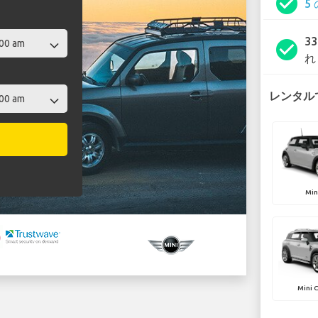
check_circle
5
3
check_circle
れ
レンタルで
Min
Mini 