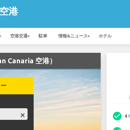
a 空港
空港交通
駐車
情報&ニュース
ホテル
 Canaria 空港）
カー
check_circle
4