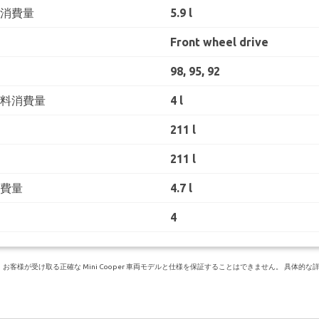
料消費量
5.9 l
Front wheel drive
98, 95, 92
燃料消費量
4 l
211 l
211 l
消費量
4.7 l
4
様が受け取る正確な Mini Cooper 車両モデルと仕様を保証することはできません。 具体的な詳