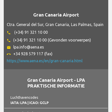
Gran Canaria Airport
Ctra. General del Sur, Gran Canaria, Las Palmas, Spain
(+34) 91 321 10 00
phone
(+34) 91 321 10 00 (Gevonden voorwerpen)
phone
lpa.info@aena.es
email
+34 928 579 117 (fax)
call_end
https://www.aena.es/en/gran-canaria.html
Gran Canaria Airport - LPA
PRAKTISCHE INFORMATIE
Luchthavencodes
IATA: LPA
| ICAO: GCLP