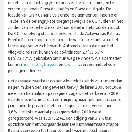
enkele van de belangrijkste toeristische bestemmingen te
vinden zijn, zoals Playa del Inglés en Playa del Aguila. De
locatie van Gran Canaria valt onder de gemeenten Ingenio en
Telde, en de belangrijkste toegangsweg is de GC-1, die van het
zuiden van het eiland naar de hoofdstad in het noorden loopt.
De GC-1 snelweg staat ook bekend als de Autovia Las Palmas-
Puerto Rico en loopt recht langs de westelijke kant, waar het
terminalgebouw zich bevindt. Automobilisten die naar het
vliegveld reizen, kunnen de coördinaten 27°55'55"N
015°23'12"W gebruiken om hun weg te vinden. Als alternatief
kunnen
huurauto's
,
bussen
en
taxi's
als vervoermiddel voor
passagiers dienen.
Het passagiersverkeer op het vliegveld is sinds 2001 meer dan
negen miljoen per jaar geweest, terwijl de jaren 2006 tot 2008
meer dan tien miljoen passagiers zagen. Het verkeer in 2009
daalde met iets meer dan een miljoen, maar het meest recente
jaar eindigde positief, met een stijging van het verkeer met
3,6%. Het totale aantal passagiers dat in 2018 werd
geregistreerd, was 13.573.242, een stijging van 3,7% ten
opzichte van het voorgaande jaar. De luchtvaartmaatschappij
Ryanair, verkozen tot favoriete luchtvaartmaatschappij ter