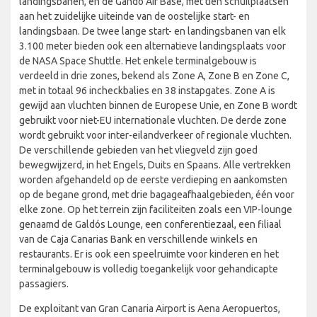
landingsbanen, en de Gando Air Base, met tien schuilplaatsen
aan het zuidelijke uiteinde van de oostelijke start- en
landingsbaan. De twee lange start- en landingsbanen van elk
3.100 meter bieden ook een alternatieve landingsplaats voor
de NASA Space Shuttle. Het enkele terminalgebouw is
verdeeld in drie zones, bekend als Zone A, Zone B en Zone C,
met in totaal 96 incheckbalies en 38 instapgates. Zone A is
gewijd aan vluchten binnen de Europese Unie, en Zone B wordt
gebruikt voor niet-EU internationale vluchten. De derde zone
wordt gebruikt voor inter-eilandverkeer of regionale vluchten.
De verschillende gebieden van het vliegveld zijn goed
bewegwijzerd, in het Engels, Duits en Spaans. Alle vertrekken
worden afgehandeld op de eerste verdieping en aankomsten
op de begane grond, met drie bagageafhaalgebieden, één voor
elke zone. Op het terrein zijn faciliteiten zoals een VIP-lounge
genaamd de Galdós Lounge, een conferentiezaal, een filiaal
van de Caja Canarias Bank en verschillende winkels en
restaurants. Er is ook een speelruimte voor kinderen en het
terminalgebouw is volledig toegankelijk voor gehandicapte
passagiers.
De exploitant van Gran Canaria Airport is Aena Aeropuertos,