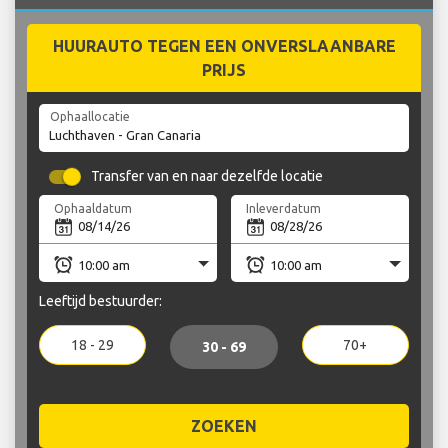
HUURAUTO TEGEN EEN ONVERSLAANBARE
PRIJS
Ophaallocatie
Transfer van en naar dezelfde locatie
Ophaaldatum
Inleverdatum
Leeftijd bestuurder:
18 - 29
70+
30 - 69
ZOEKEN