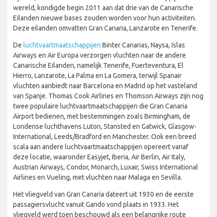
wereld, kondigde begin 2011 aan dat drie van de Canarische
Eilanden nieuwe bases zouden worden voor hun activiteiten.
Deze eilanden omvatten Gran Canaria, Lanzarote en Tenerife.
De
luchtvaartmaatschappijen
Binter Canarias, Naysa, Islas
Airways en Air Europa verzorgen vluchten naar de andere
Canarische Eilanden, namelijk Tenerife, Fuerteventura, El
Hierro, Lanzarote, La Palma en La Gomera, terwijl Spanair
vluchten aanbiedt naar Barcelona en Madrid op het vasteland
van Spanje. Thomas Cook Airlines en Thomson Airways zijn nog
twee populaire luchtvaartmaatschappijen die Gran Canaria
Airport bedienen, met bestemmingen zoals Birmingham, de
Londense luchthavens Luton, Stansted en Gatwick, Glasgow-
International, Leeds/Bradford en Manchester. Ook een breed
scala aan andere luchtvaartmaatschappijen opereert vanaf
deze locatie, waaronder Easyjet, Iberia, Air Berlin, Air Italy,
Austrian Airways, Condor, Monarch, Luxair, Swiss International
Airlines en Vueling, met vluchten naar Malaga en Sevilla.
Het vliegveld van Gran Canaria dateert uit 1930 en de eerste
passagiersvlucht vanuit Gando vond plaats in 1933. Het
vliegveld werd toen beschouwd als een belangrijke route