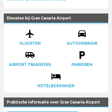
Diensten bij Gran Canaria Airport
airplanemode_active
drive_eta
VLUCHTEN
AUTOVERHUUR
airport_shuttle
local_parking
AIRPORT TRANSFERS
PARKEREN
local_hotel
HOTELBOEKINGEN
Praktische informatie over Gran Canaria Airport