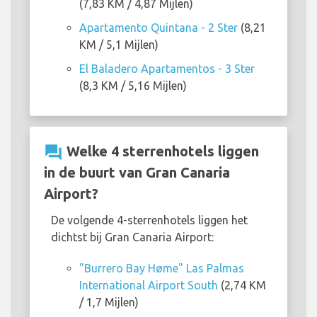
(7,83 KM / 4,87 Mijlen)
Apartamento Quintana - 2 Ster
(8,21
KM / 5,1 Mijlen)
El Baladero Apartamentos - 3 Ster
(8,3 KM / 5,16 Mijlen)
question_answer
Welke 4 sterrenhotels liggen
in de buurt van Gran Canaria
Airport?
De volgende 4-sterrenhotels liggen het
dichtst bij Gran Canaria Airport:
"Burrero Bay Høme" Las Palmas
International Airport South
(2,74 KM
/ 1,7 Mijlen)