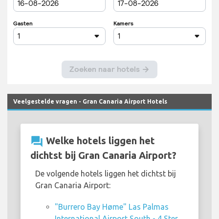
Veelgestelde vragen - Gran Canaria Airport Hotels
question_answer
Welke hotels liggen het
dichtst bij Gran Canaria Airport?
De volgende hotels liggen het dichtst bij
Gran Canaria Airport:
"Burrero Bay Høme" Las Palmas
International Airport South - 4 Ster