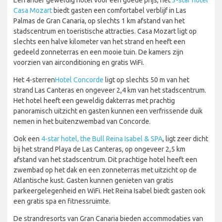
Een ander geweldig hotel voor een goede prijs, het
3-star hotel
Casa Mozart
biedt gasten een comfortabel verblijf in Las
Palmas de Gran Canaria, op slechts 1 km afstand van het
stadscentrum en toeristische attracties. Casa Mozart ligt op
slechts een halve kilometer van het strand en heeft een
gedeeld zonneterras en een mooie tuin. De kamers zijn
voorzien van airconditioning en gratis WiFi.
Het 4-sterren
Hotel Concorde
ligt op slechts 50 m van het
strand Las Canteras en ongeveer 2,4 km van het stadscentrum.
Het hotel heeft een geweldig dakterras met prachtig
panoramisch uitzicht en gasten kunnen een verfrissende duik
nemen in het buitenzwembad van Concorde.
Ook een
4-star hotel, the Bull Reina Isabel & SPA
, ligt zeer dicht
bij het strand Playa de Las Canteras, op ongeveer 2,5 km
afstand van het stadscentrum. Dit prachtige hotel heeft een
zwembad op het dak en een zonneterras met uitzicht op de
Atlantische kust. Gasten kunnen genieten van gratis
parkeergelegenheid en WiFi. Het Reina Isabel biedt gasten ook
een gratis spa en fitnessruimte.
De strandresorts van Gran Canaria bieden accommodaties van