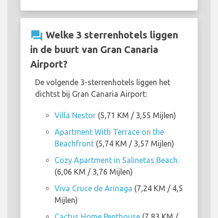
question_answer
Welke 3 sterrenhotels liggen
in de buurt van Gran Canaria
Airport?
De volgende 3-sterrenhotels liggen het
dichtst bij Gran Canaria Airport:
Villa Nestor
(5,71 KM / 3,55 Mijlen)
Apartment With Terrace on the
Beachfront
(5,74 KM / 3,57 Mijlen)
Cozy Apartment in Salinetas Beach.
(6,06 KM / 3,76 Mijlen)
Viva Cruce de Arinaga
(7,24 KM / 4,5
Mijlen)
Cactus Home Penthouse
(7,83 KM /