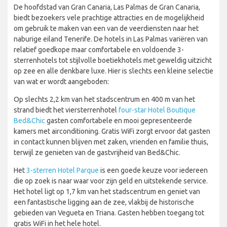
De hoofdstad van Gran Canaria, Las Palmas de Gran Canaria,
biedt bezoekers vele prachtige attracties en de mogelijkheid
om gebruik te maken van een van de veerdiensten naar het
naburige eiland Tenerife. De hotels in Las Palmas variëren van
relatief goedkope maar comfortabele en voldoende 3-
sterrenhotels tot stijlvolle boetiekhotels met geweldig uitzicht
op zee en alle denkbare luxe. Hier is slechts een kleine selectie
van wat er wordt aangeboden:
Op slechts 2,2 km van het stadscentrum en 400 m van het
strand biedt het viersterrenhotel
four-star Hotel Boutique
Bed&Chic
gasten comfortabele en mooi gepresenteerde
kamers met airconditioning. Gratis WiFi zorgt ervoor dat gasten
in contact kunnen blijven met zaken, vrienden en familie thuis,
terwijl ze genieten van de gastvrijheid van Bed&Chic.
Het
3-sterren Hotel Parque
is een goede keuze voor iedereen
die op zoek is naar waar voor zijn geld en uitstekende service.
Het hotel ligt op 1,7 km van het stadscentrum en geniet van
een fantastische ligging aan de zee, vlakbij de historische
gebieden van Vegueta en Triana. Gasten hebben toegang tot
gratis WiFi in het hele hotel.