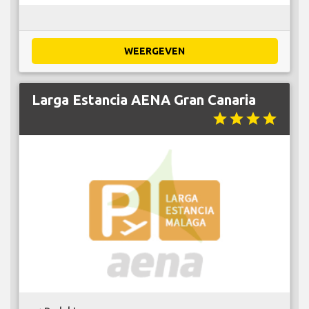
WEERGEVEN
Larga Estancia AENA Gran Canaria
star
star
star
star