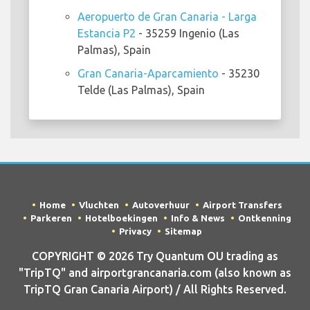
Aeropuerto de Gran Canaria - Larga
Estancia P2
- 35259 Ingenio (Las
Palmas), Spain
Gran Canaria-Aparcamiento
- 35230
Telde (Las Palmas), Spain
Home
Vluchten
Autoverhuur
Airport Transfers
Parkeren
Hotelboekingen
Info & News
Ontkenning
Privacy
Sitemap
COPYRIGHT © 2026 Try Quantum OU trading as
"TripTQ" and airportgrancanaria.com (also known as
TripTQ Gran Canaria Airport) / All Rights Reserved.