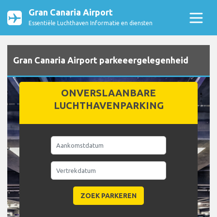
Gran Canaria Airport
Essentiële Luchthaven Informatie en diensten
Gran Canaria Airport parkeeergelegenheid
ONVERSLAANBARE
LUCHTHAVENPARKING