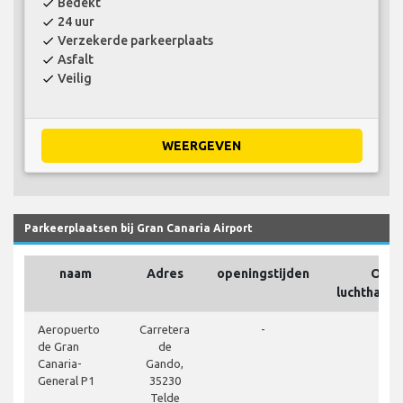
Bedekt
check
24 uur
check
Verzekerde parkeerplaats
check
Asfalt
check
Veilig
check
WEERGEVEN
Parkeerplaatsen bij Gran Canaria Airport
naam
Adres
openingstijden
Op h
luchthaven
close
Aeropuerto
Carretera
-
de Gran
de
Canaria-
Gando,
General P1
35230
Telde