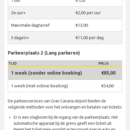
1 uur
€1,02
2e uur+
€2,00 per uur
Maximale dagtarief
€13,00
5 dagen+
€11,00 per dag
Parkeerplaats 2 (Lang parkeren)
TIJD
PRIJS
1 week (zonder online boeking)
€85,00
1 week (met online boeking)
€54,00
De parkeerservices van Gran Canaria Airport bieden de
volgende methoden voor het ontvangen en betalen van tickets:
Er is een slagboom bij de ingang van de parkeerplaats. Het
automatische apparaat bij de grens geeft een ticket uit.
Neem het ticket mee voordat je teruggaat naar je auto en