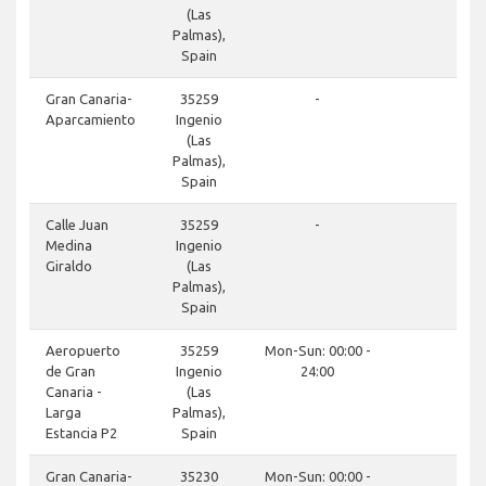
(Las
Palmas),
Spain
done
Gran Canaria-
35259
-
Aparcamiento
Ingenio
(Las
Palmas),
Spain
close
Calle Juan
35259
-
Medina
Ingenio
Giraldo
(Las
Palmas),
Spain
done
Aeropuerto
35259
Mon-Sun: 00:00 -
de Gran
Ingenio
24:00
Canaria -
(Las
Larga
Palmas),
Estancia P2
Spain
done
Gran Canaria-
35230
Mon-Sun: 00:00 -