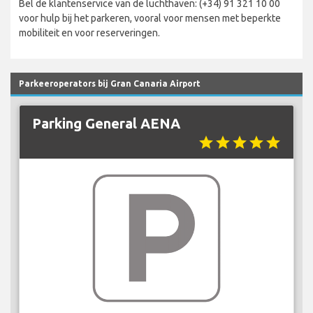
Bel de klantenservice van de luchthaven: (+34) 91 321 10 00
voor hulp bij het parkeren, vooral voor mensen met beperkte
mobiliteit en voor reserveringen.
Parkeeroperators bij Gran Canaria Airport
Parking General AENA
star
star
star
star
star