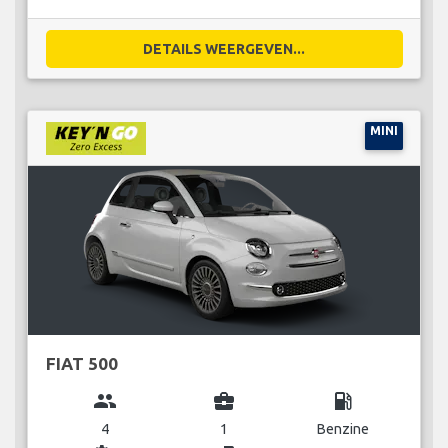
DETAILS WEERGEVEN...
MINI
FIAT 500
group
business_center
local_gas_station
4
1
Benzine