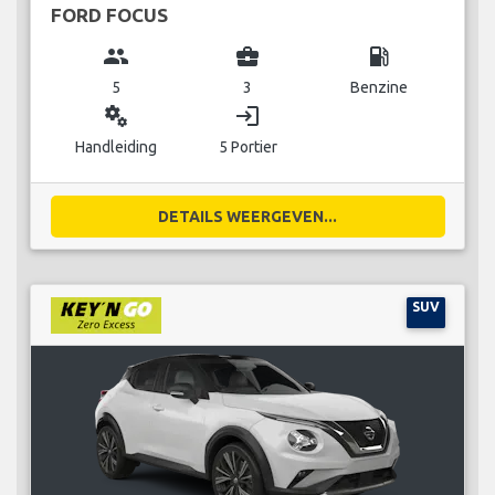
FORD FOCUS
group
business_center
local_gas_station
5
3
Benzine
miscellaneous_services
login
Handleiding
5 Portier
DETAILS WEERGEVEN...
SUV