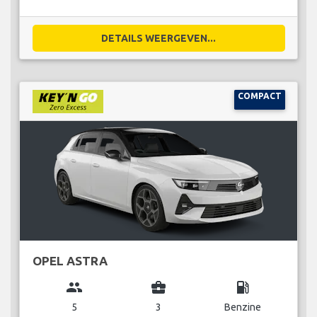
DETAILS WEERGEVEN...
COMPACT
OPEL ASTRA
group
business_center
local_gas_station
5
3
Benzine