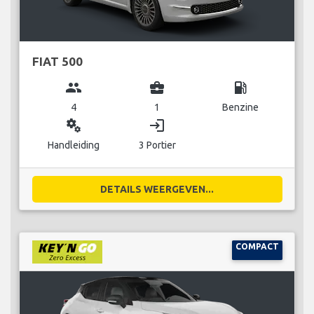
FIAT 500
group
business_center
local_gas_station
4
1
Benzine
miscellaneous_services
login
Handleiding
3 Portier
DETAILS WEERGEVEN...
COMPACT