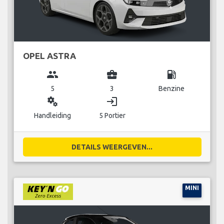
OPEL ASTRA
group
business_center
local_gas_station
5
3
Benzine
miscellaneous_services
login
Handleiding
5 Portier
DETAILS WEERGEVEN...
MINI