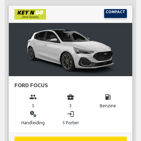
COMPACT
FORD FOCUS
group
business_center
local_gas_station
5
3
Benzine
miscellaneous_services
login
Handleiding
5 Portier