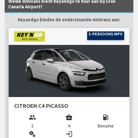
Welke minivans biedt Keyandgo te huur aan bij Gran
Canaria Airport?
Keyandgo bieden de onderstaande minivans aan:
5-PERSOONS MPV
CITROEN C4 PICASSO
group
business_center
local_gas_station
5
4
Benzine
miscellaneous_services
login