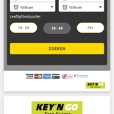
Leeftijd bestuurder:
18 - 29
70+
30 - 69
ZOEKEN