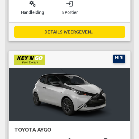
miscellaneous_services
login
Handleiding
5 Portier
DETAILS WEERGEVEN...
MINI
TOYOTA AYGO