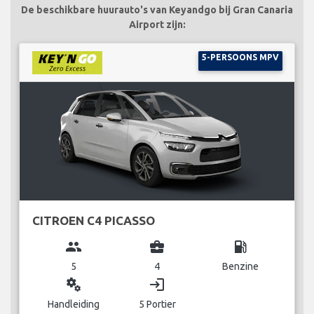
De beschikbare huurauto's van Keyandgo bij Gran Canaria
Airport zijn:
5-PERSOONS MPV
CITROEN C4 PICASSO
group
business_center
local_gas_station
5
4
Benzine
miscellaneous_services
login
Handleiding
5 Portier