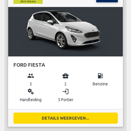
FORD FIESTA
group
business_center
local_gas_station
5
2
Benzine
miscellaneous_services
login
Handleiding
5 Portier
DETAILS WEERGEVEN...