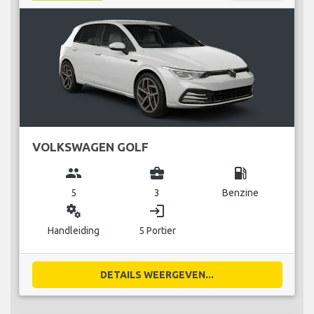
VOLKSWAGEN GOLF
group
business_center
local_gas_station
5
3
Benzine
miscellaneous_services
login
Handleiding
5 Portier
DETAILS WEERGEVEN...