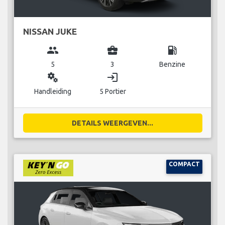
NISSAN JUKE
group
business_center
local_gas_station
5
3
Benzine
miscellaneous_services
login
Handleiding
5 Portier
DETAILS WEERGEVEN...
COMPACT