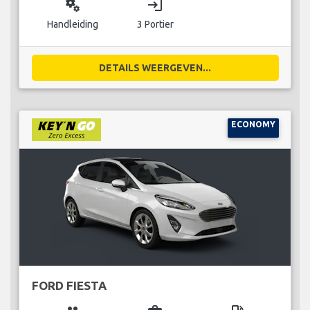
miscellaneous_services
login
Handleiding
3 Portier
DETAILS WEERGEVEN...
ECONOMY
FORD FIESTA