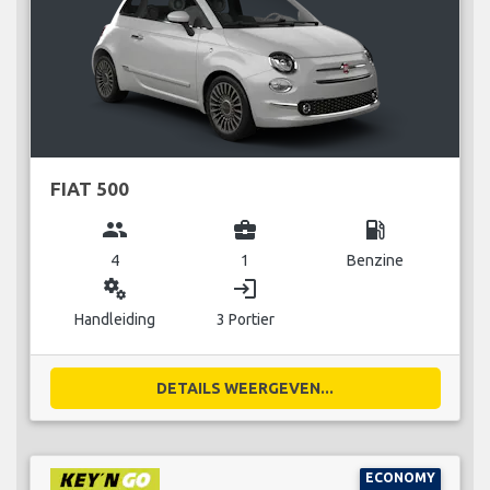
FIAT 500
group
business_center
local_gas_station
4
1
Benzine
miscellaneous_services
login
Handleiding
3 Portier
DETAILS WEERGEVEN...
ECONOMY