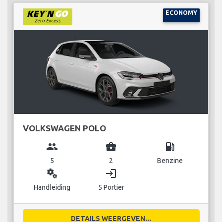
ECONOMY
VOLKSWAGEN POLO
group
business_center
local_gas_station
5
2
Benzine
miscellaneous_services
login
Handleiding
5 Portier
DETAILS WEERGEVEN...