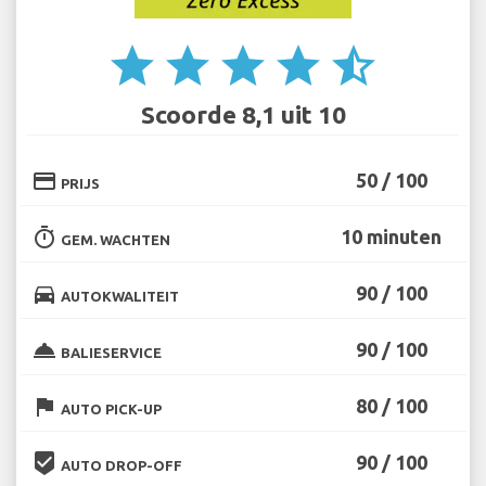
star
star
star
star
star_half
Scoorde 8,1 uit 10
credit_card
50 / 100
PRIJS
timer
10 minuten
GEM. WACHTEN
directions_car
90 / 100
AUTOKWALITEIT
room_service
90 / 100
BALIESERVICE
flag
80 / 100
AUTO PICK-UP
beenhere
90 / 100
AUTO DROP-OFF