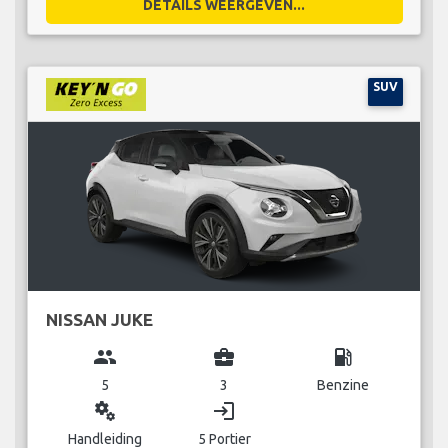
DETAILS WEERGEVEN...
SUV
NISSAN JUKE
group
business_center
local_gas_station
5
3
Benzine
miscellaneous_services
login
Handleiding
5 Portier