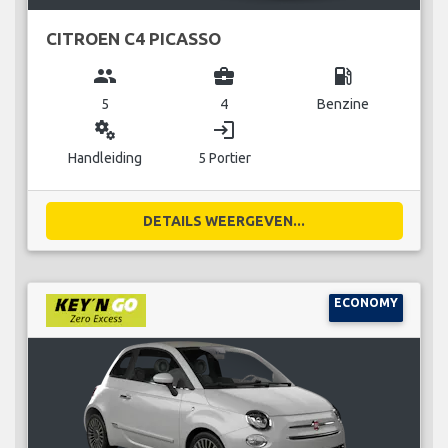
CITROEN C4 PICASSO
group
business_center
local_gas_station
5
4
Benzine
miscellaneous_services
login
Handleiding
5 Portier
DETAILS WEERGEVEN...
ECONOMY