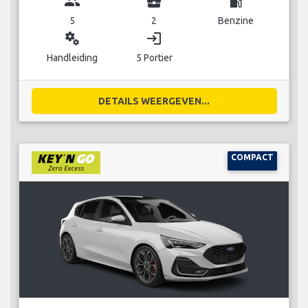
group
business_center
local_gas_station
5
2
Benzine
miscellaneous_services
login
Handleiding
5 Portier
DETAILS WEERGEVEN...
COMPACT