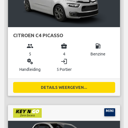
CITROEN C4 PICASSO
group
business_center
local_gas_station
5
4
Benzine
miscellaneous_services
login
Handleiding
5 Portier
DETAILS WEERGEVEN...
MINI