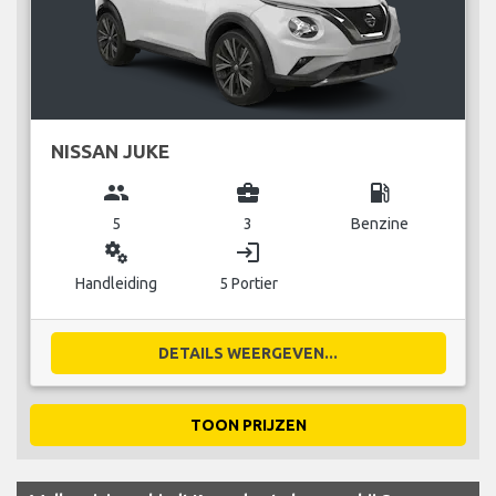
NISSAN JUKE
group
business_center
local_gas_station
5
3
Benzine
miscellaneous_services
login
Handleiding
5 Portier
DETAILS WEERGEVEN...
TOON PRIJZEN