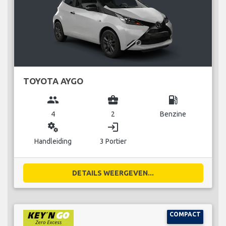
TOYOTA AYGO
group
business_center
local_gas_station
4
2
Benzine
miscellaneous_services
login
Handleiding
3 Portier
DETAILS WEERGEVEN...
COMPACT