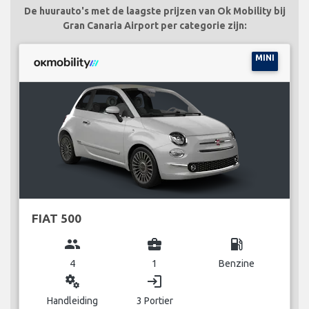
De huurauto's met de laagste prijzen van Ok Mobility bij
Gran Canaria Airport per categorie zijn:
MINI
FIAT 500
group
business_center
local_gas_station
4
1
Benzine
miscellaneous_services
login
Handleiding
3 Portier