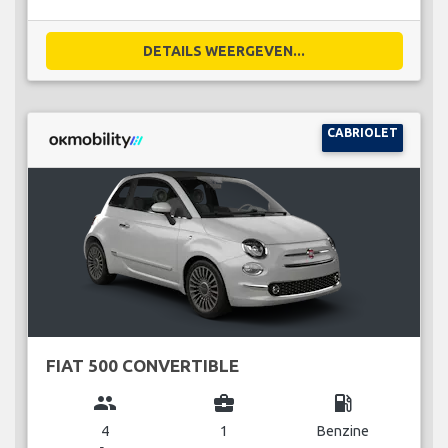
DETAILS WEERGEVEN...
CABRIOLET
FIAT 500 CONVERTIBLE
group
business_center
local_gas_station
4
1
Benzine