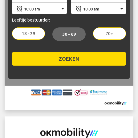
Leeftijd bestuurder:
18 - 29
70+
30 - 69
ZOEKEN