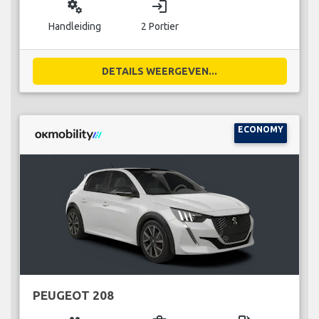
miscellaneous_services
login
Handleiding
2 Portier
DETAILS WEERGEVEN...
ECONOMY
PEUGEOT 208