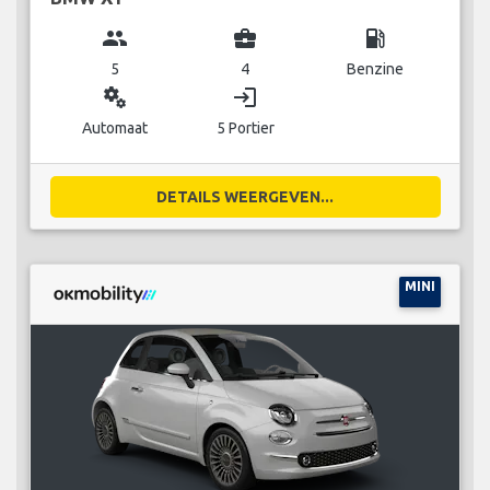
group
business_center
local_gas_station
5
4
Benzine
miscellaneous_services
login
Automaat
5 Portier
DETAILS WEERGEVEN...
MINI