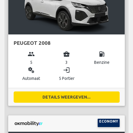
PEUGEOT 2008
group
business_center
local_gas_station
5
3
Benzine
miscellaneous_services
login
Automaat
5 Portier
DETAILS WEERGEVEN...
ECONOMY