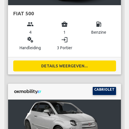
FIAT 500
group
business_center
local_gas_station
4
1
Benzine
miscellaneous_services
login
Handleiding
3 Portier
DETAILS WEERGEVEN...
CABRIOLET