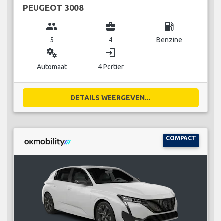
PEUGEOT 3008
group
business_center
local_gas_station
5
4
Benzine
miscellaneous_services
login
Automaat
4 Portier
DETAILS WEERGEVEN...
COMPACT