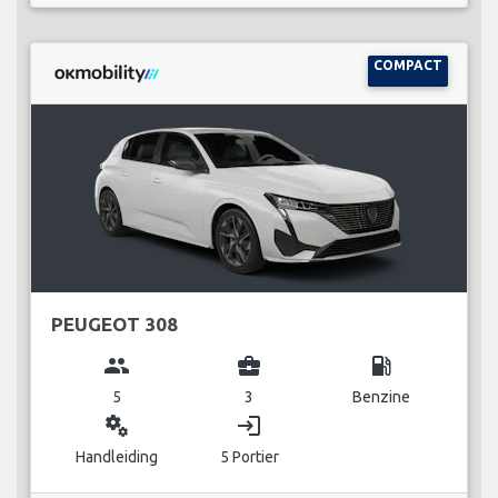
COMPACT
PEUGEOT 308
group
business_center
local_gas_station
5
3
Benzine
miscellaneous_services
login
Handleiding
5 Portier