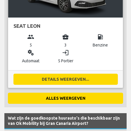
SEAT LEON
group
business_center
local_gas_station
5
3
Benzine
miscellaneous_services
login
Automaat
5 Portier
DETAILS WEERGEVEN...
ALLES WEERGEVEN
Wat zijn de goedkoopste huurauto's die beschikbaar zijn
van Ok Mobility bij Gran Canaria Airport?