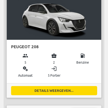
PEUGEOT 208
group
business_center
local_gas_station
5
2
Benzine
miscellaneous_services
login
Automaat
5 Portier
DETAILS WEERGEVEN...