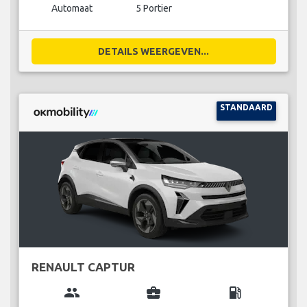
Automaat
5 Portier
DETAILS WEERGEVEN...
STANDAARD
RENAULT CAPTUR
group
business_center
local_gas_station