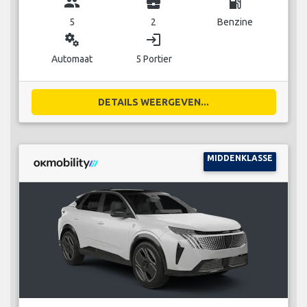
group
business_center
local_gas_station
5
2
Benzine
miscellaneous_services
login
Automaat
5 Portier
DETAILS WEERGEVEN...
MIDDENKLASSE