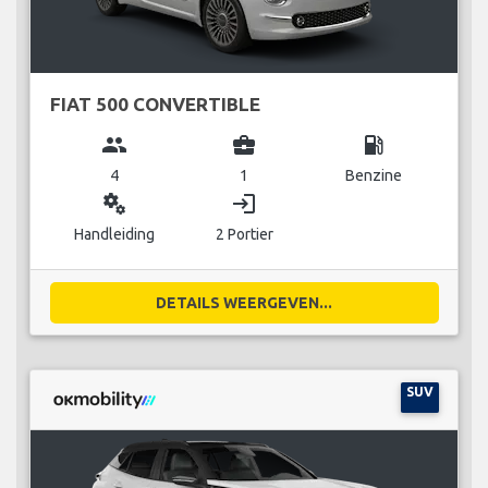
FIAT 500 CONVERTIBLE
group
business_center
local_gas_station
4
1
Benzine
miscellaneous_services
login
Handleiding
2 Portier
DETAILS WEERGEVEN...
SUV