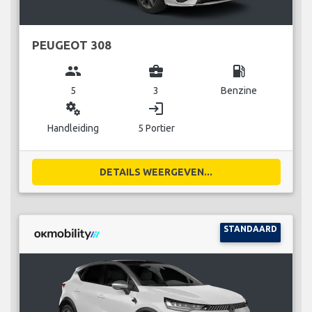
PEUGEOT 308
group
business_center
local_gas_station
5
3
Benzine
miscellaneous_services
login
Handleiding
5 Portier
DETAILS WEERGEVEN...
STANDAARD