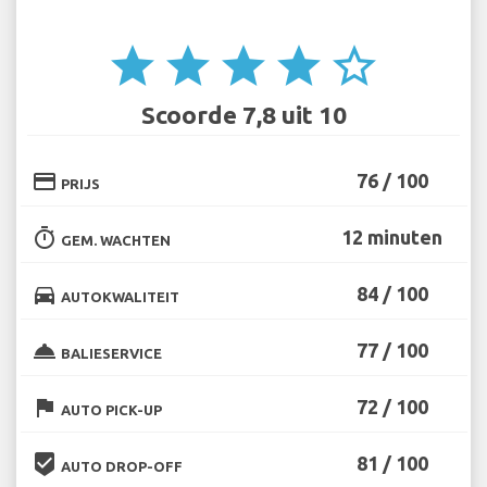
star
star
star
star
star_border
Scoorde 7,8 uit 10
credit_card
76 / 100
PRIJS
timer
12 minuten
GEM. WACHTEN
directions_car
84 / 100
AUTOKWALITEIT
room_service
77 / 100
BALIESERVICE
flag
72 / 100
AUTO PICK-UP
beenhere
81 / 100
AUTO DROP-OFF