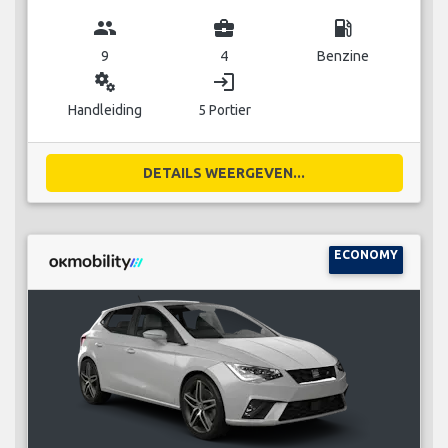
group
business_center
local_gas_station
9
4
Benzine
miscellaneous_services
login
Handleiding
5 Portier
DETAILS WEERGEVEN...
ECONOMY