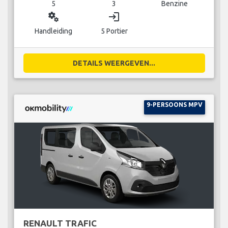
5
3
Benzine
miscellaneous_services
login
Handleiding
5 Portier
DETAILS WEERGEVEN...
9-PERSOONS MPV
RENAULT TRAFIC