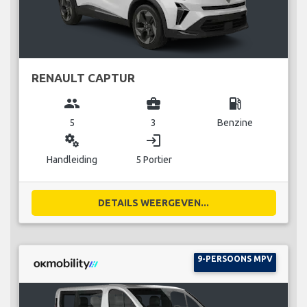
RENAULT CAPTUR
group
business_center
local_gas_station
5
3
Benzine
miscellaneous_services
login
Handleiding
5 Portier
DETAILS WEERGEVEN...
9-PERSOONS MPV