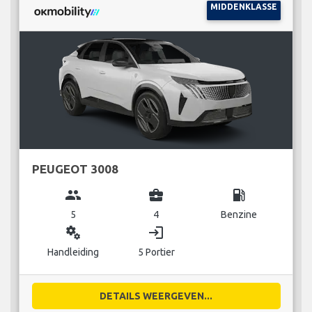
MIDDENKLASSE
PEUGEOT 3008
group
business_center
local_gas_station
5
4
Benzine
miscellaneous_services
login
Handleiding
5 Portier
DETAILS WEERGEVEN...