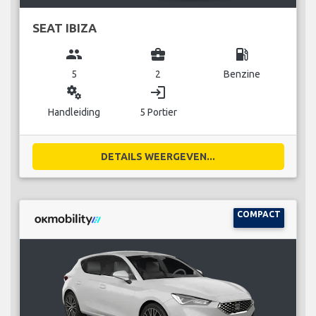
SEAT IBIZA
group
business_center
local_gas_station
5
2
Benzine
miscellaneous_services
login
Handleiding
5 Portier
DETAILS WEERGEVEN...
COMPACT