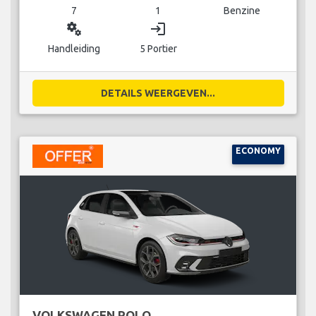
7
1
Benzine
miscellaneous_services
login
Handleiding
5 Portier
DETAILS WEERGEVEN...
ECONOMY
VOLKSWAGEN POLO