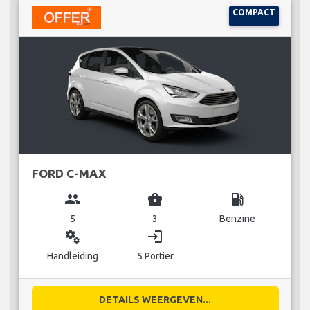
COMPACT
FORD C-MAX
group
business_center
local_gas_station
5
3
Benzine
miscellaneous_services
login
Handleiding
5 Portier
DETAILS WEERGEVEN...