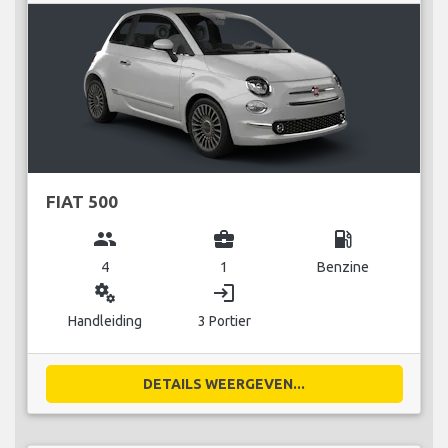
FIAT 500
group
business_center
local_gas_station
4
1
Benzine
miscellaneous_services
login
Handleiding
3 Portier
DETAILS WEERGEVEN...