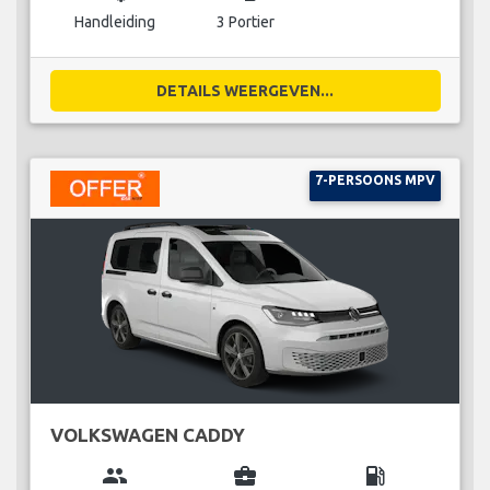
Handleiding
3 Portier
DETAILS WEERGEVEN...
7-PERSOONS MPV
VOLKSWAGEN CADDY
group
business_center
local_gas_station