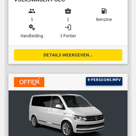
group
business_center
local_gas_station
5
2
Benzine
miscellaneous_services
login
Handleiding
5 Portier
DETAILS WEERGEVEN...
9-PERSOONS MPV