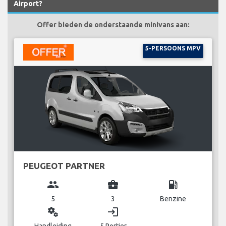
Airport?
Offer bieden de onderstaande minivans aan:
5-PERSOONS MPV
PEUGEOT PARTNER
group
business_center
local_gas_station
5
3
Benzine
miscellaneous_services
login