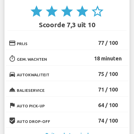
star
star
star
star
star_border
Scoorde 7,3 uit 10
credit_card
77 / 100
PRIJS
timer
18 minuten
GEM. WACHTEN
directions_car
75 / 100
AUTOKWALITEIT
room_service
71 / 100
BALIESERVICE
flag
64 / 100
AUTO PICK-UP
beenhere
74 / 100
AUTO DROP-OFF