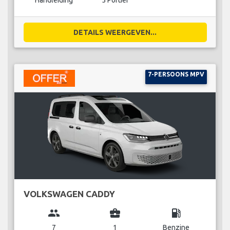
Handleiding
5 Portier
DETAILS WEERGEVEN...
7-PERSOONS MPV
VOLKSWAGEN CADDY
group
business_center
local_gas_station
7
1
Benzine