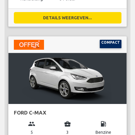
DETAILS WEERGEVEN...
COMPACT
FORD C-MAX
group
business_center
local_gas_station
5
3
Benzine