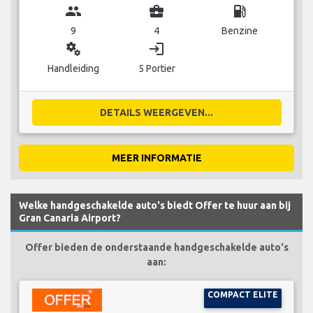
group
business_center
local_gas_station
9
4
Benzine
miscellaneous_services
login
Handleiding
5 Portier
DETAILS WEERGEVEN...
MEER INFORMATIE
Welke handgeschakelde auto's biedt Offer te huur aan bij
Gran Canaria Airport?
Offer bieden de onderstaande handgeschakelde auto's
aan:
COMPACT ELITE