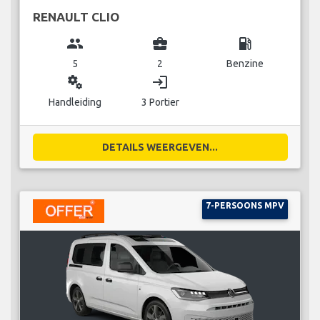
RENAULT CLIO
group
business_center
local_gas_station
5
2
Benzine
miscellaneous_services
login
Handleiding
3 Portier
DETAILS WEERGEVEN...
7-PERSOONS MPV