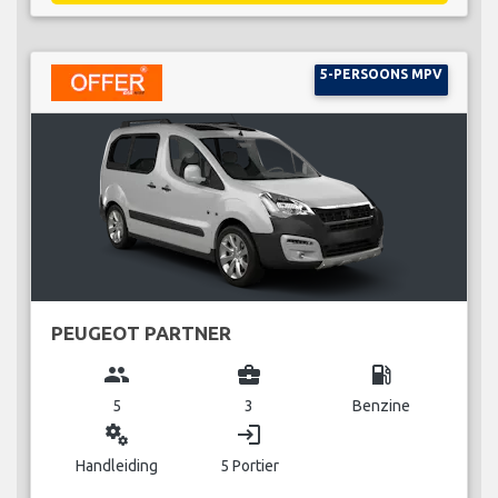
5-PERSOONS MPV
PEUGEOT PARTNER
group
business_center
local_gas_station
5
3
Benzine
miscellaneous_services
login
Handleiding
5 Portier