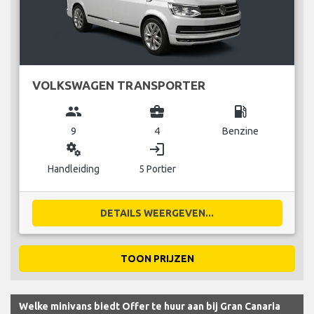
VOLKSWAGEN TRANSPORTER
group
business_center
local_gas_station
9
4
Benzine
miscellaneous_services
login
Handleiding
5 Portier
DETAILS WEERGEVEN...
TOON PRIJZEN
Welke minivans biedt Offer te huur aan bij Gran Canaria