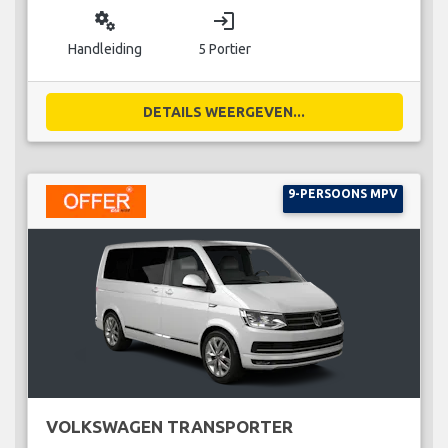
miscellaneous_services
login
Handleiding
5 Portier
DETAILS WEERGEVEN...
9-PERSOONS MPV
VOLKSWAGEN TRANSPORTER