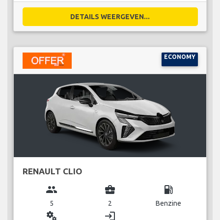
DETAILS WEERGEVEN...
ECONOMY
RENAULT CLIO
group
business_center
local_gas_station
5
2
Benzine
miscellaneous_services
login