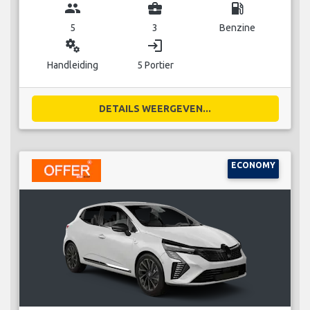
group
business_center
local_gas_station
5
3
Benzine
miscellaneous_services
login
Handleiding
5 Portier
DETAILS WEERGEVEN...
ECONOMY