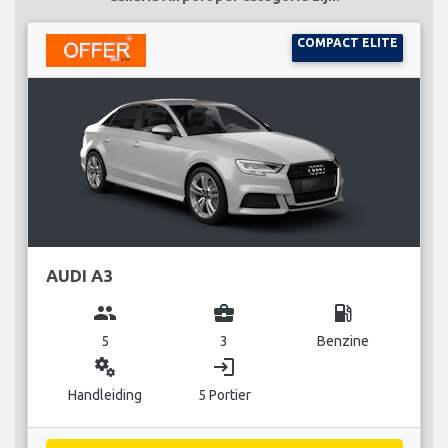
COMPACT ELITE
AUDI A3
group
business_center
local_gas_station
5
3
Benzine
miscellaneous_services
login
Handleiding
5 Portier