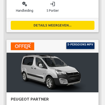
miscellaneous_services
login
Handleiding
5 Portier
DETAILS WEERGEVEN...
5-PERSOONS MPV
PEUGEOT PARTNER