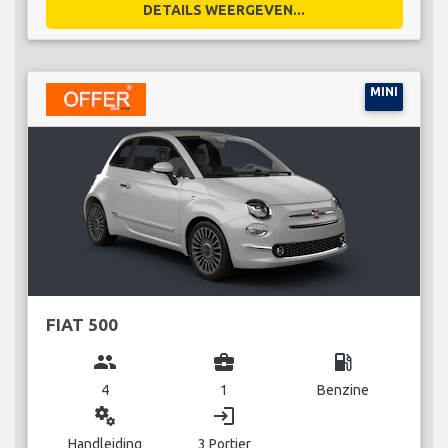
DETAILS WEERGEVEN...
MINI
FIAT 500
group
business_center
local_gas_station
4
1
Benzine
miscellaneous_services
login
Handleiding
3 Portier