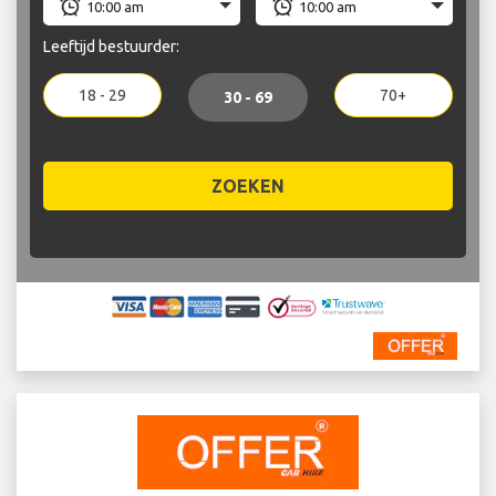
Leeftijd bestuurder:
18 - 29
70+
30 - 69
ZOEKEN