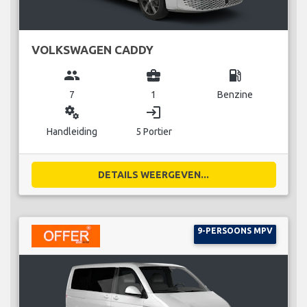
VOLKSWAGEN CADDY
group
business_center
local_gas_station
7
1
Benzine
miscellaneous_services
login
Handleiding
5 Portier
DETAILS WEERGEVEN...
9-PERSOONS MPV