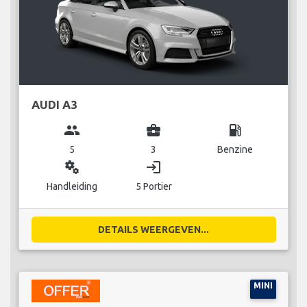
AUDI A3
group
business_center
local_gas_station
5
3
Benzine
miscellaneous_services
login
Handleiding
5 Portier
DETAILS WEERGEVEN...
MINI