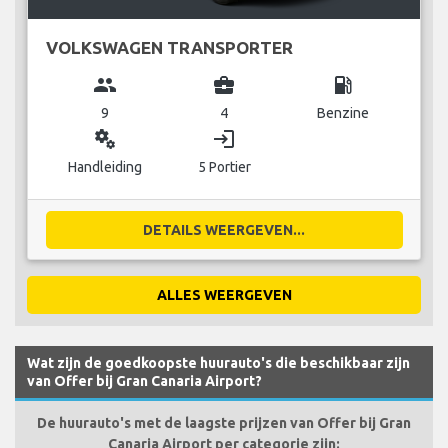
VOLKSWAGEN TRANSPORTER
group
business_center
local_gas_station
9
4
Benzine
miscellaneous_services
login
Handleiding
5 Portier
DETAILS WEERGEVEN...
ALLES WEERGEVEN
Wat zijn de goedkoopste huurauto's die beschikbaar zijn
van Offer bij Gran Canaria Airport?
De huurauto's met de laagste prijzen van Offer bij Gran
Canaria Airport per categorie zijn: