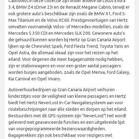
Cabriolets in deze collectie zijn onder andere de Lotus Evora
3.4, BMW Z4 sDrive 23i en de Renault Megane Cabrio, terwijl er
ook grotere auto's beschikbaar zijn zoals de BMW X1, Ford S-
Max Titanium en de Volvo XC60. Prestigevoertuigen van Hertz
omvatten voornamelijk Volvo- of Mercedes-modellen, zoals de
Mercedes S 350 CDI en Mercedes SLK 200. Gewonere auto's
die gehuurd kunnen worden bij Hertz op Gran Canaria Airport
lijken op de Chevrolet Spark, Ford Fiesta Trend, Toyota Yaris en
Opel Astra, die allemaal ideaal zijn voor het reizen op het
eiland. Voor degenen die meer bagageruimte nodig hebben,
zijn er stationwagens en voor een groter aantal passagiers
worden busjes aangeboden, zoals de Opel Meriva, Ford Galaxy,
Kia Carnival en Opel Vivaro.
Autoverhuurbedrijven op Gran Canaria Airport verhuren
kinderzitjes voor de veiligheid van kleine passagiers en Hertz
biedt het Hertz NeverLost In-Car Navigatiesysteem aan voor
routebeschrijvingen naar alle steden en dorpen op het eiland.
Bestuurders met dit GPS-systeem zijn "NeverLost"! Het wordt
geleverd met geavanceerde functies en een uitgebreide lijst
van voorgeprogrammeerde bezienswaardigheden.
Bagagerekken zijn ook beschikbaar voor reizigers met