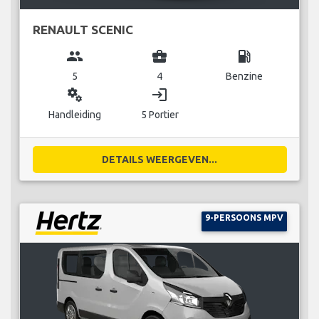
RENAULT SCENIC
group
business_center
local_gas_station
5
4
Benzine
miscellaneous_services
login
Handleiding
5 Portier
DETAILS WEERGEVEN...
9-PERSOONS MPV