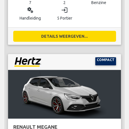
7
2
Benzine
miscellaneous_services
login
Handleiding
5 Portier
DETAILS WEERGEVEN...
COMPACT
RENAULT MEGANE