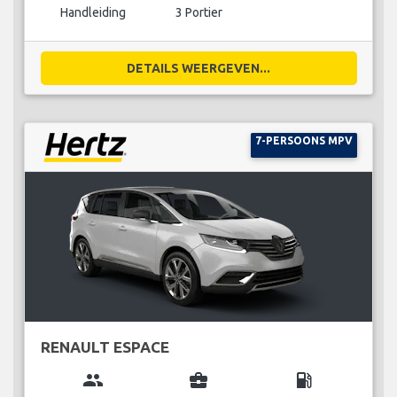
Handleiding
3 Portier
DETAILS WEERGEVEN...
7-PERSOONS MPV
RENAULT ESPACE
group
business_center
local_gas_station