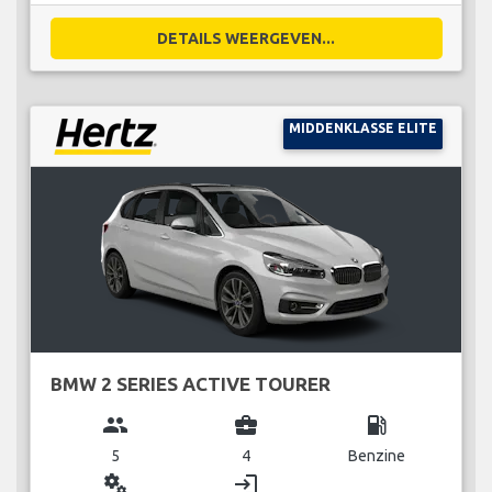
DETAILS WEERGEVEN...
MIDDENKLASSE ELITE
BMW 2 SERIES ACTIVE TOURER
group
business_center
local_gas_station
5
4
Benzine
miscellaneous_services
login