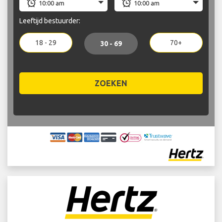
Leeftijd bestuurder:
18 - 29
70+
30 - 69
ZOEKEN