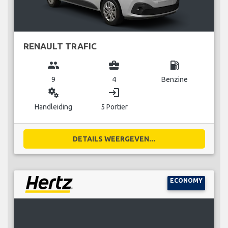
RENAULT TRAFIC
group
business_center
local_gas_station
9
4
Benzine
miscellaneous_services
login
Handleiding
5 Portier
DETAILS WEERGEVEN...
ECONOMY