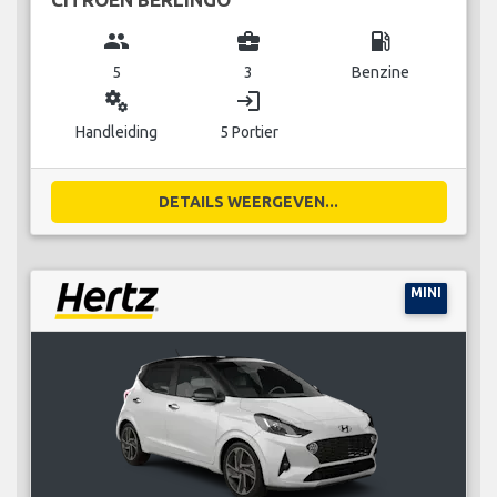
group
business_center
local_gas_station
5
3
Benzine
miscellaneous_services
login
Handleiding
5 Portier
DETAILS WEERGEVEN...
MINI