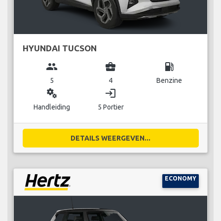
HYUNDAI TUCSON
group
business_center
local_gas_station
5
4
Benzine
miscellaneous_services
login
Handleiding
5 Portier
DETAILS WEERGEVEN...
ECONOMY