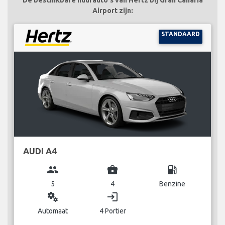
Airport zijn:
STANDAARD
AUDI A4
group
business_center
local_gas_station
5
4
Benzine
miscellaneous_services
login
Automaat
4 Portier