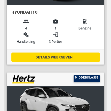
HYUNDAI I10
group
business_center
local_gas_station
4
1
Benzine
miscellaneous_services
login
Handleiding
3 Portier
DETAILS WEERGEVEN...
MIDDENKLASSE