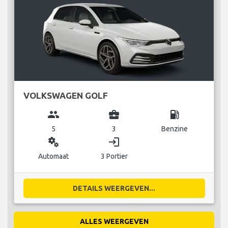
VOLKSWAGEN GOLF
group
business_center
local_gas_station
5
3
Benzine
miscellaneous_services
login
Automaat
3 Portier
DETAILS WEERGEVEN...
ALLES WEERGEVEN