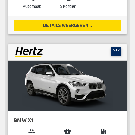
Automaat
5 Portier
DETAILS WEERGEVEN...
SUV
BMW X1
group
business_center
local_gas_station