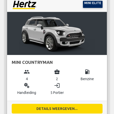
MINI ELITE
MINI COUNTRYMAN
group
business_center
local_gas_station
4
2
Benzine
miscellaneous_services
login
Handleiding
5 Portier
DETAILS WEERGEVEN...