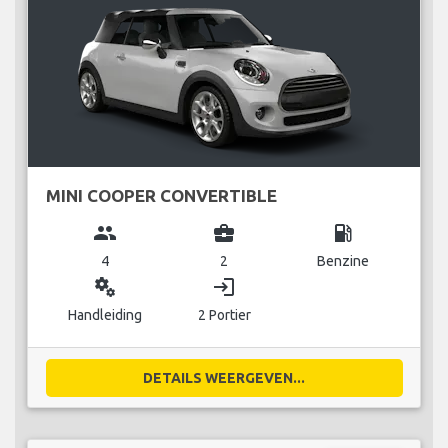
MINI COOPER CONVERTIBLE
group
business_center
local_gas_station
4
2
Benzine
miscellaneous_services
login
Handleiding
2 Portier
DETAILS WEERGEVEN...