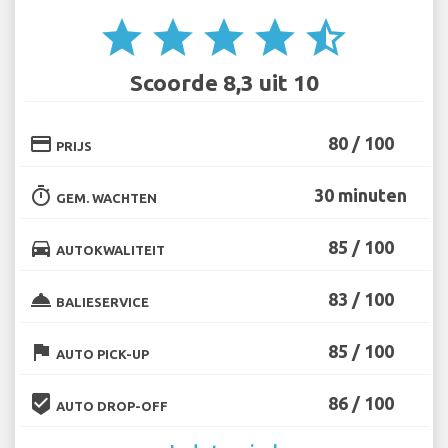
star
star
star
star
star_half
Scoorde 8,3 uit 10
credit_card
80 / 100
PRIJS
timer
30 minuten
GEM. WACHTEN
directions_car
85 / 100
AUTOKWALITEIT
room_service
83 / 100
BALIESERVICE
flag
85 / 100
AUTO PICK-UP
beenhere
86 / 100
AUTO DROP-OFF