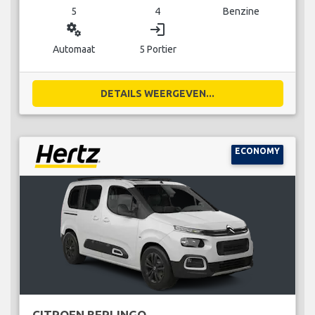
5
4
Benzine
miscellaneous_services
login
Automaat
5 Portier
DETAILS WEERGEVEN...
ECONOMY
CITROEN BERLINGO