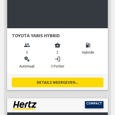
TOYOTA YARIS HYBRID
group
business_center
local_gas_station
5
2
Hybride
miscellaneous_services
login
Automaat
5 Portier
DETAILS WEERGEVEN...
COMPACT