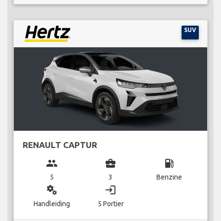
SUV
RENAULT CAPTUR
group
business_center
local_gas_station
5
3
Benzine
miscellaneous_services
login
Handleiding
5 Portier