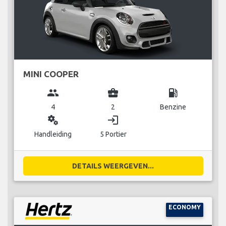
MINI COOPER
group
business_center
local_gas_station
4
2
Benzine
miscellaneous_services
login
Handleiding
5 Portier
DETAILS WEERGEVEN...
ECONOMY