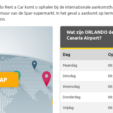
o Rent a Car komt u ophalen bij de internationale aankomstha
muur van de Spar-supermarkt. In het geval u aankomt op termin
rin.
Wat zijn ORLANDO de 
Canaria Airport?
Dag
O
Maandag
08
Dinsdag
08
Woensdag
08
Donderdag
08
Vrijdag
08