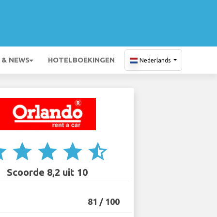
 & NEWS
HOTELBOEKINGEN
Nederlands
ar
star
star
star
star_half
Scoorde 8,2 uit 10
81 / 100