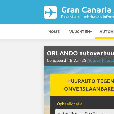
Gran Canaria 
Essentiële Luchthaven Infor
HOME
VLUCHTEN
AUTOV
ORLANDO autoverhuur 
Genoteerd #8 Van 25
Autoverhuurbed
HUURAUTO TEGEN
ONVERSLAANBARE 
Ophaallocatie