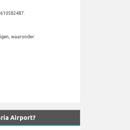
)610582487.
uigen, waaronder:
ria Airport?