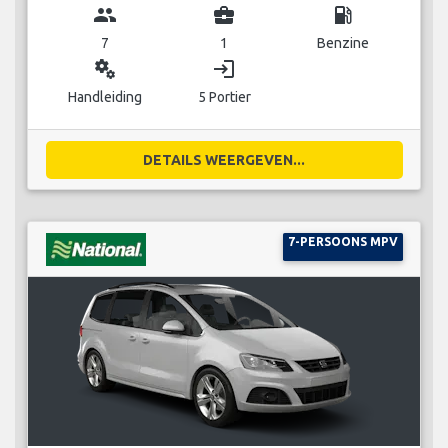
group
business_center
local_gas_station
7
1
Benzine
miscellaneous_services
login
Handleiding
5 Portier
DETAILS WEERGEVEN...
7-PERSOONS MPV