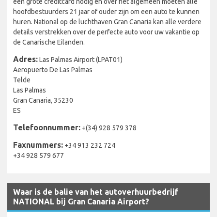
een grote creditcard nodig en over het algemeen moeten alle
hoofdbestuurders 21 jaar of ouder zijn om een auto te kunnen
huren. National op de luchthaven Gran Canaria kan alle verdere
details verstrekken over de perfecte auto voor uw vakantie op
de Canarische Eilanden.
Adres:
Las Palmas Airport (LPAT01)
Aeropuerto De Las Palmas
Telde
Las Palmas
Gran Canaria, 35230
ES
Telefoonnummer:
+(34) 928 579 378
Faxnummers:
+34 913 232 724
+34 928 579 677
Waar is de balie van het autoverhuurbedrijf
NATIONAL bij Gran Canaria Airport?