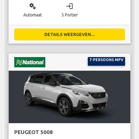
miscellaneous_services
login
Automaat
5 Portier
DETAILS WEERGEVEN...
7-PERSOONS MPV
PEUGEOT 5008