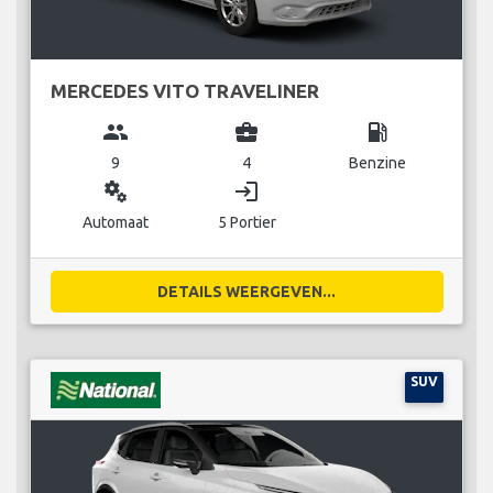
MERCEDES VITO TRAVELINER
group
business_center
local_gas_station
9
4
Benzine
miscellaneous_services
login
Automaat
5 Portier
DETAILS WEERGEVEN...
SUV