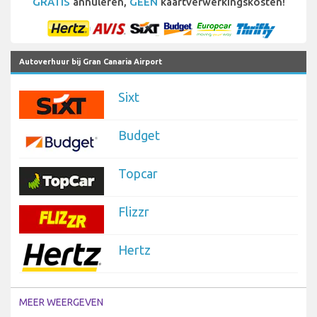
GRATIS
annuleren,
GEEN
kaartverwerkingskosten!
Autoverhuur bij Gran Canaria Airport
Sixt
Budget
Topcar
Flizzr
Hertz
MEER WEERGEVEN