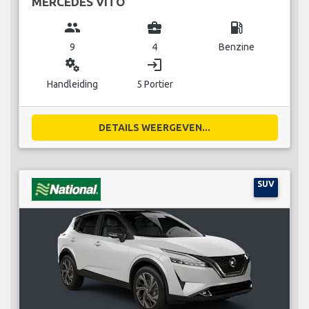
MERCEDES VITO
group
business_center
local_gas_station
9
4
Benzine
miscellaneous_services
login
Handleiding
5 Portier
DETAILS WEERGEVEN...
SUV