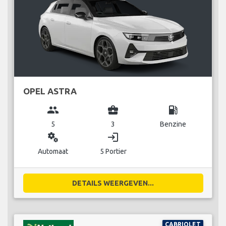
OPEL ASTRA
group
business_center
local_gas_station
5
3
Benzine
miscellaneous_services
login
Automaat
5 Portier
DETAILS WEERGEVEN...
CABRIOLET