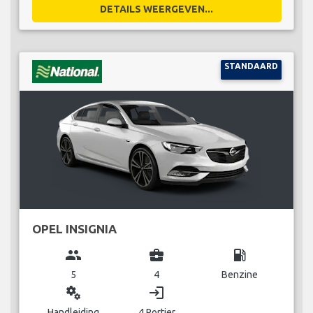
DETAILS WEERGEVEN...
STANDAARD
OPEL INSIGNIA
group
business_center
local_gas_station
5
4
Benzine
miscellaneous_services
login
Handleiding
4 Portier