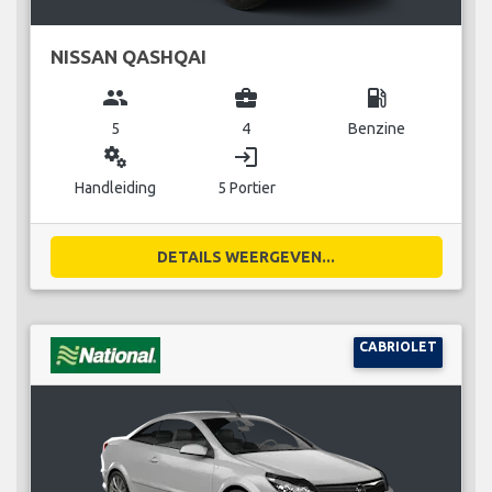
NISSAN QASHQAI
group
business_center
local_gas_station
5
4
Benzine
miscellaneous_services
login
Handleiding
5 Portier
DETAILS WEERGEVEN...
CABRIOLET