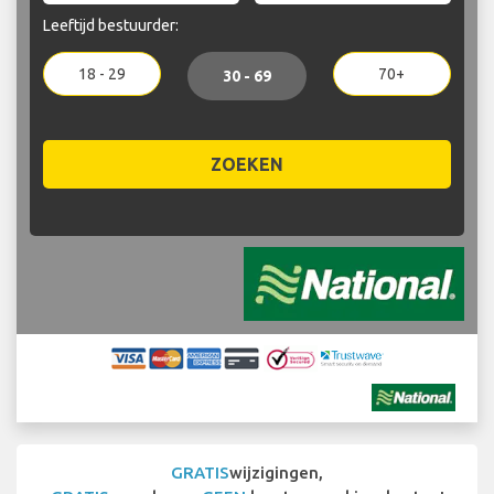
Leeftijd bestuurder:
18 - 29
70+
30 - 69
ZOEKEN
GRATIS
wijzigingen,