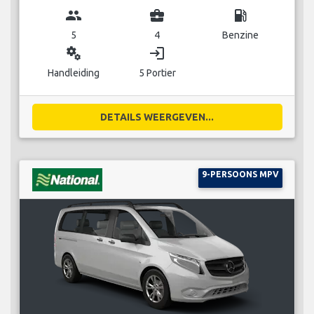
group
business_center
local_gas_station
5
4
Benzine
miscellaneous_services
login
Handleiding
5 Portier
DETAILS WEERGEVEN...
9-PERSOONS MPV