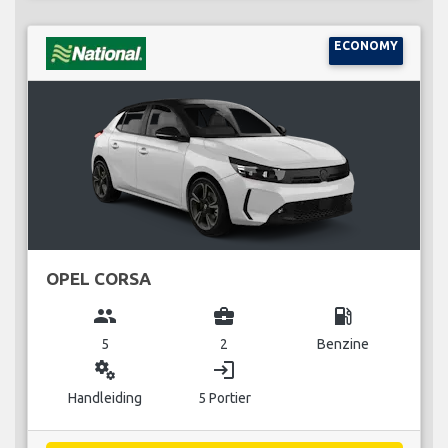
ECONOMY
OPEL CORSA
group
business_center
local_gas_station
5
2
Benzine
miscellaneous_services
login
Handleiding
5 Portier