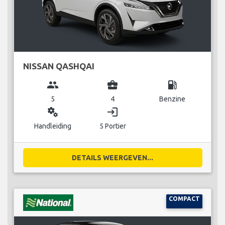
NISSAN QASHQAI
group
business_center
local_gas_station
5
4
Benzine
miscellaneous_services
login
Handleiding
5 Portier
DETAILS WEERGEVEN...
COMPACT