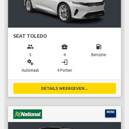
SEAT TOLEDO
group
business_center
local_gas_station
5
4
Benzine
miscellaneous_services
login
Automaat
4 Portier
DETAILS WEERGEVEN...
MINI