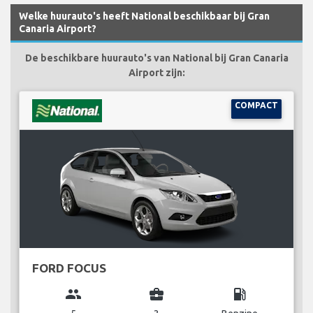
Welke huurauto's heeft National beschikbaar bij Gran
Canaria Airport?
De beschikbare huurauto's van National bij Gran Canaria
Airport zijn:
COMPACT
FORD FOCUS
group
business_center
local_gas_station