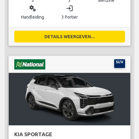
5
3
Benzine
miscellaneous_services
login
Handleiding
3 Portier
DETAILS WEERGEVEN...
SUV
KIA SPORTAGE