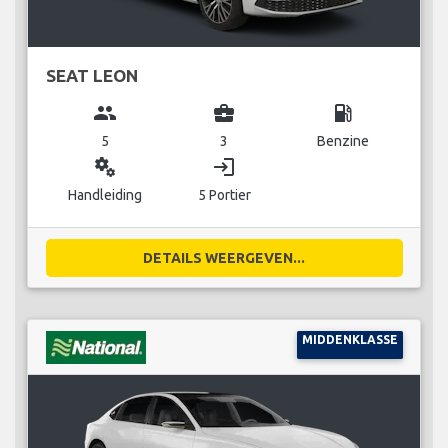
SEAT LEON
group
business_center
local_gas_station
5
3
Benzine
miscellaneous_services
login
Handleiding
5 Portier
DETAILS WEERGEVEN...
MIDDENKLASSE