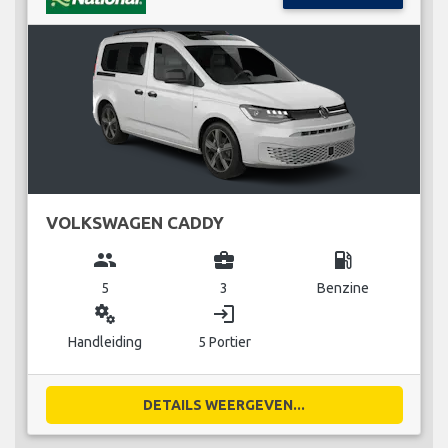
VOLKSWAGEN CADDY
group
business_center
local_gas_station
5
3
Benzine
miscellaneous_services
login
Handleiding
5 Portier
DETAILS WEERGEVEN...