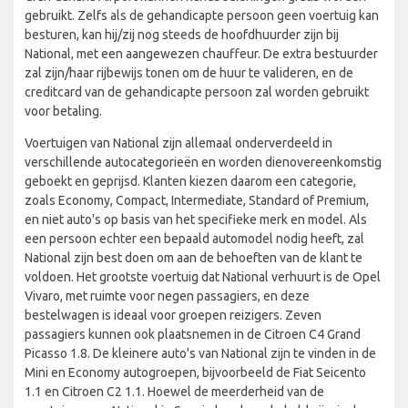
gebruikt. Zelfs als de gehandicapte persoon geen voertuig kan
besturen, kan hij/zij nog steeds de hoofdhuurder zijn bij
National, met een aangewezen chauffeur. De extra bestuurder
zal zijn/haar rijbewijs tonen om de huur te valideren, en de
creditcard van de gehandicapte persoon zal worden gebruikt
voor betaling.
Voertuigen van National zijn allemaal onderverdeeld in
verschillende autocategorieën en worden dienovereenkomstig
geboekt en geprijsd. Klanten kiezen daarom een categorie,
zoals Economy, Compact, Intermediate, Standard of Premium,
en niet auto's op basis van het specifieke merk en model. Als
een persoon echter een bepaald automodel nodig heeft, zal
National zijn best doen om aan de behoeften van de klant te
voldoen. Het grootste voertuig dat National verhuurt is de Opel
Vivaro, met ruimte voor negen passagiers, en deze
bestelwagen is ideaal voor groepen reizigers. Zeven
passagiers kunnen ook plaatsnemen in de Citroen C4 Grand
Picasso 1.8. De kleinere auto's van National zijn te vinden in de
Mini en Economy autogroepen, bijvoorbeeld de Fiat Seicento
1.1 en Citroen C2 1.1. Hoewel de meerderheid van de