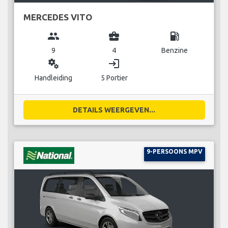
MERCEDES VITO
group
business_center
local_gas_station
9
4
Benzine
miscellaneous_services
login
Handleiding
5 Portier
DETAILS WEERGEVEN...
9-PERSOONS MPV