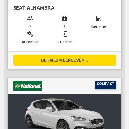
SEAT ALHAMBRA
group
business_center
local_gas_station
7
2
Benzine
miscellaneous_services
login
Automaat
5 Portier
DETAILS WEERGEVEN...
COMPACT