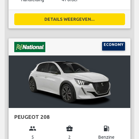
DETAILS WEERGEVEN...
ECONOMY
PEUGEOT 208
group
business_center
local_gas_station
5
2
Benzine