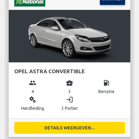
OPEL ASTRA CONVERTIBLE
group
business_center
local_gas_station
4
3
Benzine
miscellaneous_services
login
Handleiding
2 Portier
DETAILS WEERGEVEN...