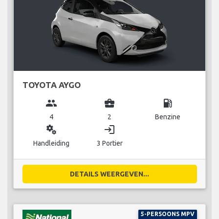
TOYOTA AYGO
group
business_center
local_gas_station
4
2
Benzine
miscellaneous_services
login
Handleiding
3 Portier
DETAILS WEERGEVEN...
5-PERSOONS MPV