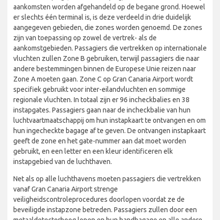
aankomsten worden afgehandeld op de begane grond. Hoewel
er slechts één terminal is, is deze verdeeld in drie duidelijk
aangegeven gebieden, die zones worden genoemd. De zones
zijn van toepassing op zowel de vertrek- als de
aankomstgebieden. Passagiers die vertrekken op internationale
vluchten zullen Zone B gebruiken, terwijl passagiers die naar
andere bestemmingen binnen de Europese Unie reizen naar
Zone A moeten gaan. Zone C op Gran Canaria Airport wordt
specifiek gebruikt voor inter-eilandvluchten en sommige
regionale vluchten. In totaal zijn er 96 incheckbalies en 38
instapgates. Passagiers gaan naar de incheckbalie van hun
luchtvaartmaatschappij om hun instapkaart te ontvangen en om
hun ingecheckte bagage af te geven. De ontvangen instapkaart
geeft de zone en het gate-nummer aan dat moet worden
gebruikt, en een letter en een kleur identificeren elk
instapgebied van de luchthaven.
Net als op alle luchthavens moeten passagiers die vertrekken
vanaf Gran Canaria Airport strenge
veiligheidscontroleprocedures doorlopen voordat ze de
beveiligde instapzone betreden. Passagiers zullen door een
metaaldetectorboog lopen en hun handbagage en alle andere