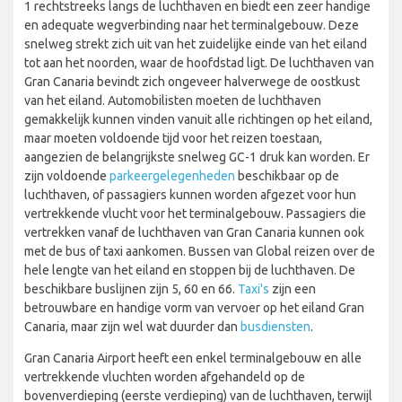
1 rechtstreeks langs de luchthaven en biedt een zeer handige
en adequate wegverbinding naar het terminalgebouw. Deze
snelweg strekt zich uit van het zuidelijke einde van het eiland
tot aan het noorden, waar de hoofdstad ligt. De luchthaven van
Gran Canaria bevindt zich ongeveer halverwege de oostkust
van het eiland. Automobilisten moeten de luchthaven
gemakkelijk kunnen vinden vanuit alle richtingen op het eiland,
maar moeten voldoende tijd voor het reizen toestaan,
aangezien de belangrijkste snelweg GC-1 druk kan worden. Er
zijn voldoende
parkeergelegenheden
beschikbaar op de
luchthaven, of passagiers kunnen worden afgezet voor hun
vertrekkende vlucht voor het terminalgebouw. Passagiers die
vertrekken vanaf de luchthaven van Gran Canaria kunnen ook
met de bus of taxi aankomen. Bussen van Global reizen over de
hele lengte van het eiland en stoppen bij de luchthaven. De
beschikbare buslijnen zijn 5, 60 en 66.
Taxi's
zijn een
betrouwbare en handige vorm van vervoer op het eiland Gran
Canaria, maar zijn wel wat duurder dan
busdiensten
.
Gran Canaria Airport heeft een enkel terminalgebouw en alle
vertrekkende vluchten worden afgehandeld op de
bovenverdieping (eerste verdieping) van de luchthaven, terwijl