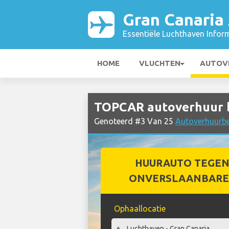
Gran Canaria 
Essentiële Luchthaven Infor
HOME
VLUCHTEN
AUTOV
TOPCAR autoverhuur bi
Genoteerd #3 Van 25
Autoverhuurbed
HUURAUTO TEGEN
ONVERSLAANBARE 
Ophaallocatie