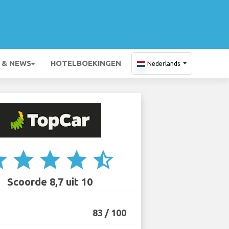
 & NEWS
HOTELBOEKINGEN
Nederlands
ar
star
star
star
star_half
Scoorde 8,7 uit 10
83 / 100