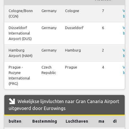
Cologne/Bonn
Germany
Cologne
7
Vlu
(CGN)
bek
Düsseldorf
Germany
Dusseldorf
6
Vlu
International
bek
Airport (DUS)
Hamburg
Germany
Hamburg
2
Vlu
Airport (HAM)
bek
Prague -
Czech
Prague
4
Vlu
Ruzyne
Republic
bek
International
(PRG)
Wekelijkse lijnvluchten naar Gran Canaria Airport
uitgevoerd door Eurowings
buiten
Bestemming
Luchthaven
ma
di
w