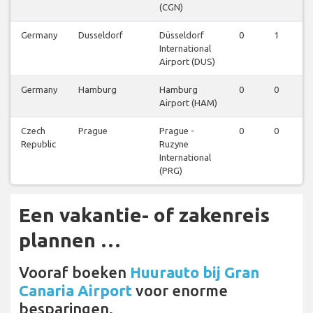
(CGN)
Germany
Dusseldorf
Düsseldorf
0
1
1
International
Airport (DUS)
Germany
Hamburg
Hamburg
0
0
0
Airport (HAM)
Czech
Prague
Prague -
0
0
1
Republic
Ruzyne
International
(PRG)
Een vakantie- of zakenreis
plannen …
Vooraf boeken
Huurauto bij Gran
Canaria Airport
voor enorme
besparingen.