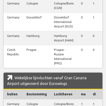
Germany
Cologne
Cologne/Bonn
0
1
0
(CGN)
Germany
Dusseldorf
Düsseldorf
0
1
1
International
Airport (DUS)
Germany
Hamburg
Hamburg
0
0
0
Airport (HAM)
Czech
Prague
Prague -
0
0
1
Republic
Ruzyne
International
(PRG)
Wekelijkse lijnvluchten vanaf Gran Canaria
Airport uitgevoerd door Eurowings
buiten
Bestemming
Luchthaven
ma
di
w
Germany
Cologne
Cologne/Bonn
1
1
0