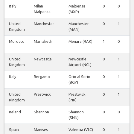
Italy
Milan
Malpensa
0
0
1
Malpensa
(MXP)
United
Manchester
Manchester
0
1
1
Kingdom
(MAN)
Morocco
Marrakech
Menara (RAK)
1
0
1
United
Newcastle
Newcastle
0
1
0
Kingdom
Airport (NCL)
Italy
Bergamo
Orio al Serio
0
1
0
(BGY)
United
Prestwick
Prestwick
0
1
0
Kingdom
(PIK)
Ireland
Shannon
Shannon
0
0
0
(SNN)
Spain
Manises
Valencia (VLC)
0
1
0