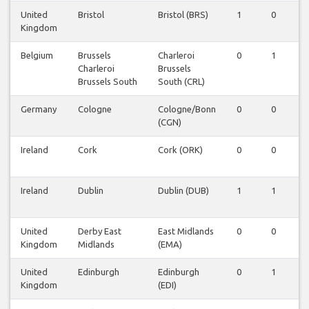
United
Bristol
Bristol (BRS)
1
0
1
Kingdom
Belgium
Brussels
Charleroi
0
1
0
Charleroi
Brussels
Brussels South
South (CRL)
Germany
Cologne
Cologne/Bonn
0
0
1
(CGN)
Ireland
Cork
Cork (ORK)
0
0
0
Ireland
Dublin
Dublin (DUB)
1
1
1
United
Derby East
East Midlands
0
0
1
Kingdom
Midlands
(EMA)
United
Edinburgh
Edinburgh
0
1
0
Kingdom
(EDI)