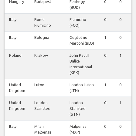
Hungary
Budapest
Ferihegy
0
0
0
(BUD)
Italy
Rome
Fiumicino
0
0
1
Fiumicino
(FCO)
Italy
Bologna
Guglielmo
1
0
0
Marconi (BLQ)
Poland
Krakow
John Paul II
0
1
1
Balice
International
(KRK)
United
Luton
London Luton
1
0
0
Kingdom
(LTN)
United
London
London
0
1
1
Kingdom
Stansted
Stansted
(STN)
Italy
Milan
Malpensa
0
0
1
Malpensa
(MXP)