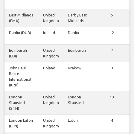
East Midlands
United
Derby East
5
(EMA)
Kingdom
Midlands
Dublin (DUB)
Ireland
Dublin
12
Edinburgh
United
Edinburgh
7
(EDI)
Kingdom
John Paul II
Poland
Krakow
3
Balice
International
(KRK)
London
United
London
13
Stansted
Kingdom
Stansted
(STN)
London Luton
United
Luton
4
(LTN)
Kingdom