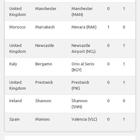
United
Manchester
Manchester
0
1
1
Kingdom
(MAN)
Morocco
Marrakech
Menara (RAK)
1
0
1
United
Newcastle
Newcastle
0
1
0
Kingdom
Airport (NCL)
Italy
Bergamo
Orio al Serio
0
1
0
(BGY)
United
Prestwick
Prestwick
0
1
0
Kingdom
(PIK)
Ireland
Shannon
Shannon
0
0
0
(SNN)
Spain
Manises
Valencia (VLC)
0
1
0