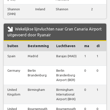
Shannon
Ireland
Shannon
2
(SNN)
Wekelijkse lijnvluchten naar Gran Canaria Airport
uitgevoerd door Ryanair
buiten
Bestemming
Luchthaven
ma
di
w
Spain
Madrid
Barajas (MAD)
1
1
1
Germany
Berlin
Berlin
0
0
0
Brandenburg
Brandenburg
Airport (BER)
United
Birmingham
Birmingham
0
1
0
Kingdom
International
Airport (BHX)
United
Bournemouth
Bournemouth
0
0
1