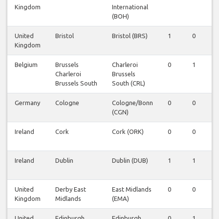
Kingdom
International
(BOH)
United
Bristol
Bristol (BRS)
1
0
1
Kingdom
Belgium
Brussels
Charleroi
0
1
0
Charleroi
Brussels
Brussels South
South (CRL)
Germany
Cologne
Cologne/Bonn
0
0
1
(CGN)
Ireland
Cork
Cork (ORK)
0
0
0
Ireland
Dublin
Dublin (DUB)
1
1
1
United
Derby East
East Midlands
0
0
1
Kingdom
Midlands
(EMA)
United
Edinburgh
Edinburgh
0
1
0