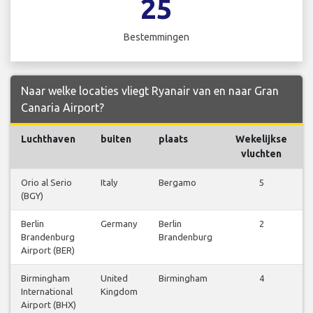
25
Bestemmingen
Naar welke locaties vliegt Ryanair van en naar Gran
Canaria Airport?
Luchthaven
buiten
plaats
Wekelijkse
vluchten
Orio al Serio
Italy
Bergamo
5
(BGY)
Berlin
Germany
Berlin
2
Brandenburg
Brandenburg
Airport (BER)
Birmingham
United
Birmingham
4
International
Kingdom
Airport (BHX)