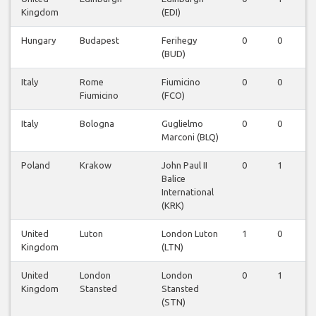
Kingdom
(EDI)
Hungary
Budapest
Ferihegy
0
0
0
(BUD)
Italy
Rome
Fiumicino
0
0
1
Fiumicino
(FCO)
Italy
Bologna
Guglielmo
0
0
0
Marconi (BLQ)
Poland
Krakow
John Paul II
0
1
0
Balice
International
(KRK)
United
Luton
London Luton
1
0
0
Kingdom
(LTN)
United
London
London
0
1
1
Kingdom
Stansted
Stansted
(STN)