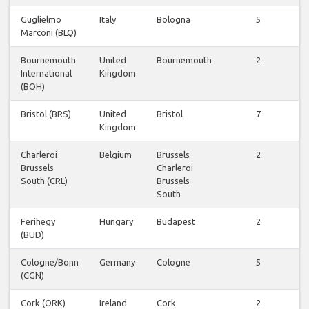
Guglielmo
Italy
Bologna
5
Marconi (BLQ)
Bournemouth
United
Bournemouth
2
International
Kingdom
(BOH)
Bristol (BRS)
United
Bristol
7
Kingdom
Charleroi
Belgium
Brussels
2
Brussels
Charleroi
South (CRL)
Brussels
South
Ferihegy
Hungary
Budapest
2
(BUD)
Cologne/Bonn
Germany
Cologne
5
(CGN)
Cork (ORK)
Ireland
Cork
2