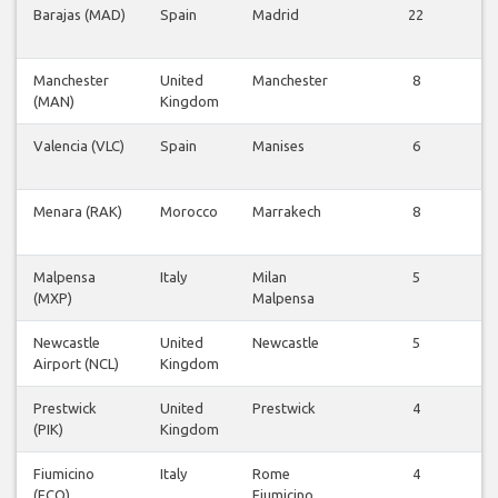
Barajas (MAD)
Spain
Madrid
22
Manchester
United
Manchester
8
(MAN)
Kingdom
Valencia (VLC)
Spain
Manises
6
Menara (RAK)
Morocco
Marrakech
8
Malpensa
Italy
Milan
5
(MXP)
Malpensa
Newcastle
United
Newcastle
5
Airport (NCL)
Kingdom
Prestwick
United
Prestwick
4
(PIK)
Kingdom
Fiumicino
Italy
Rome
4
(FCO)
Fiumicino