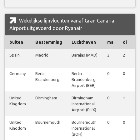
Wekelijkse lijnvluchten vanaf Gran Canaria
Airport uitgevoerd door Ryanair
buiten
Bestemming
Luchthaven
ma
di
w
Spain
Madrid
Barajas (MAD)
2
2
1
Germany
Berlin
Berlin
0
0
0
Brandenburg
Brandenburg
Airport (BER)
United
Birmingham
Birmingham
0
1
0
Kingdom
International
Airport (BHX)
United
Bournemouth
Bournemouth
0
0
1
Kingdom
International
(BOH)