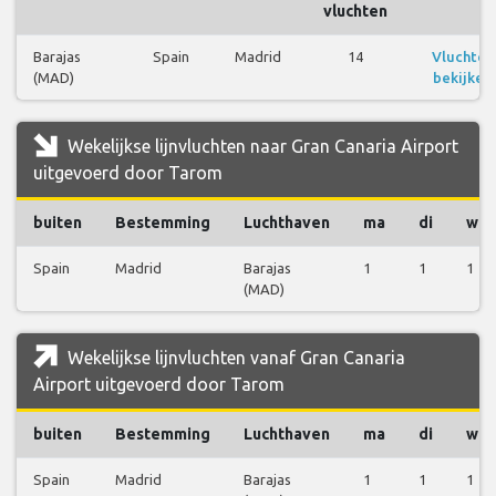
vluchten
Barajas
Spain
Madrid
14
Vluchten
(MAD)
bekijken
Wekelijkse lijnvluchten naar Gran Canaria Airport
uitgevoerd door Tarom
buiten
Bestemming
Luchthaven
ma
di
wo
Spain
Madrid
Barajas
1
1
1
(MAD)
Wekelijkse lijnvluchten vanaf Gran Canaria
Airport uitgevoerd door Tarom
buiten
Bestemming
Luchthaven
ma
di
wo
Spain
Madrid
Barajas
1
1
1