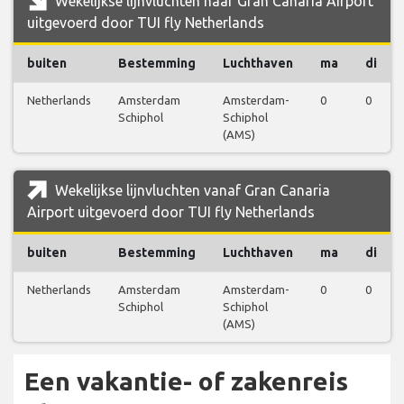
Wekelijkse lijnvluchten naar Gran Canaria Airport
uitgevoerd door TUI fly Netherlands
buiten
Bestemming
Luchthaven
ma
di
Netherlands
Amsterdam
Amsterdam-
0
0
Schiphol
Schiphol
(AMS)
Wekelijkse lijnvluchten vanaf Gran Canaria
Airport uitgevoerd door TUI fly Netherlands
buiten
Bestemming
Luchthaven
ma
di
Netherlands
Amsterdam
Amsterdam-
0
0
Schiphol
Schiphol
(AMS)
Een vakantie- of zakenreis