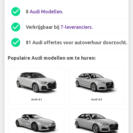
check_circle
8
Audi Modellen
.
check_circle
Verkrijgbaar bij
7-leveranciers
.
check_circle
81 Audi offertes voor autoverhuur doorzocht.
Populaire Audi modellen om te huren:
Audi A1
Audi A3