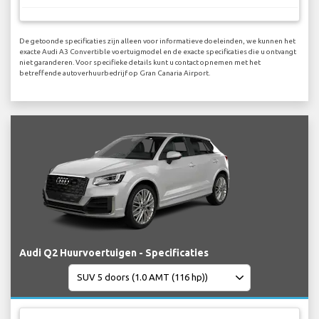
De getoonde specificaties zijn alleen voor informatieve doeleinden, we kunnen het
exacte Audi A3 Convertible voertuigmodel en de exacte specificaties die u ontvangt
niet garanderen. Voor specifieke details kunt u contact opnemen met het
betreffende autoverhuurbedrijf op Gran Canaria Airport.
Audi Q2 Huurvoertuigen - Specificaties