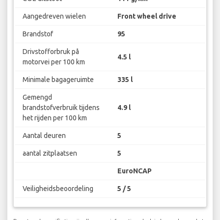
Aangedreven wielen
Front wheel drive
Brandstof
95
Drivstofforbruk på
4.5 l
motorvei per 100 km
Minimale bagageruimte
335 l
Gemengd
brandstofverbruik tijdens
4.9 l
het rijden per 100 km
Aantal deuren
5
aantal zitplaatsen
5
EuroNCAP
Veiligheidsbeoordeling
5 / 5