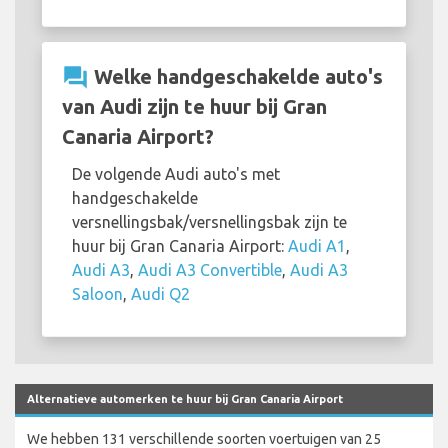
question_answer
Welke handgeschakelde auto's
van Audi zijn te huur bij Gran
Canaria Airport?
De volgende Audi auto's met
handgeschakelde
versnellingsbak/versnellingsbak zijn te
huur bij Gran Canaria Airport:
Audi A1
,
Audi A3
,
Audi A3 Convertible
,
Audi A3
Saloon
,
Audi Q2
Alternatieve automerken te huur bij Gran Canaria Airport
We hebben 131 verschillende soorten voertuigen van 25