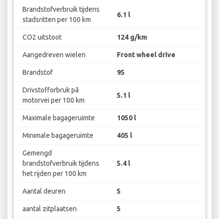
Brandstofverbruik tijdens
6.1 l
stadsritten per 100 km
CO2 uitstoot
124 g/km
Aangedreven wielen
Front wheel drive
Brandstof
95
Drivstofforbruk på
5.1 l
motorvei per 100 km
Maximale bagageruimte
1050 l
Minimale bagageruimte
405 l
Gemengd
brandstofverbruik tijdens
5.4 l
het rijden per 100 km
Aantal deuren
5
aantal zitplaatsen
5