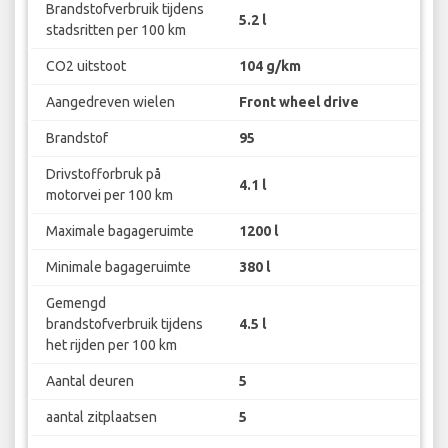
Brandstofverbruik tijdens
5.2 l
stadsritten per 100 km
CO2 uitstoot
104 g/km
Aangedreven wielen
Front wheel drive
Brandstof
95
Drivstofforbruk på
4.1 l
motorvei per 100 km
Maximale bagageruimte
1200 l
Minimale bagageruimte
380 l
Gemengd
brandstofverbruik tijdens
4.5 l
het rijden per 100 km
Aantal deuren
5
aantal zitplaatsen
5