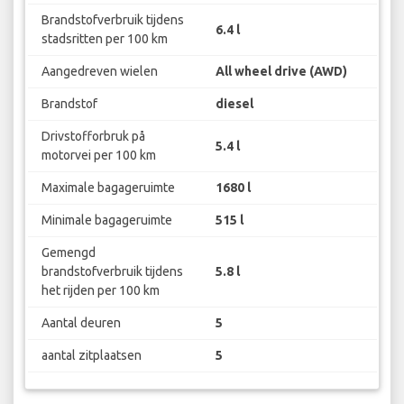
Brandstofverbruik tijdens
6.4 l
stadsritten per 100 km
Aangedreven wielen
All wheel drive (AWD)
Brandstof
diesel
Drivstofforbruk på
5.4 l
motorvei per 100 km
Maximale bagageruimte
1680 l
Minimale bagageruimte
515 l
Gemengd
brandstofverbruik tijdens
5.8 l
het rijden per 100 km
Aantal deuren
5
aantal zitplaatsen
5