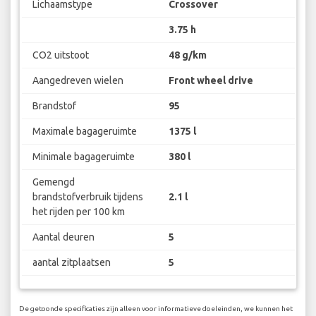
Lichaamstype
Crossover
3.75 h
CO2 uitstoot
48 g/km
Aangedreven wielen
Front wheel drive
Brandstof
95
Maximale bagageruimte
1375 l
Minimale bagageruimte
380 l
Gemengd
brandstofverbruik tijdens
2.1 l
het rijden per 100 km
Aantal deuren
5
aantal zitplaatsen
5
De getoonde specificaties zijn alleen voor informatieve doeleinden, we kunnen het