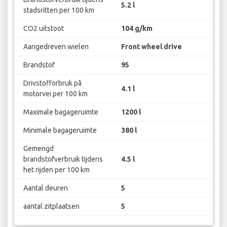
5.2 l
stadsritten per 100 km
CO2 uitstoot
104 g/km
Aangedreven wielen
Front wheel drive
Brandstof
95
Drivstofforbruk på
4.1 l
motorvei per 100 km
Maximale bagageruimte
1200 l
Minimale bagageruimte
380 l
Gemengd
brandstofverbruik tijdens
4.5 l
het rijden per 100 km
Aantal deuren
5
aantal zitplaatsen
5