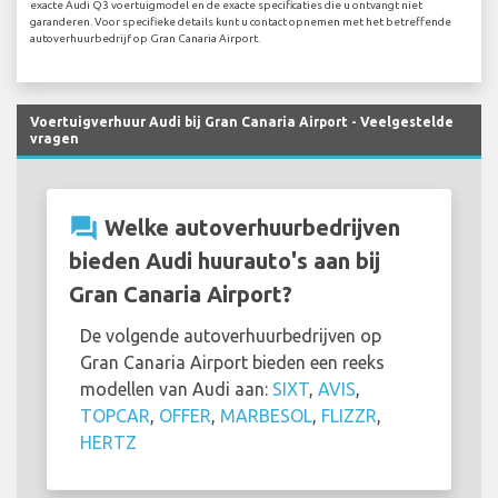
exacte Audi Q3 voertuigmodel en de exacte specificaties die u ontvangt niet
garanderen. Voor specifieke details kunt u contact opnemen met het betreffende
autoverhuurbedrijf op Gran Canaria Airport.
Voertuigverhuur Audi bij Gran Canaria Airport - Veelgestelde
vragen
question_answer
Welke autoverhuurbedrijven
bieden Audi huurauto's aan bij
Gran Canaria Airport?
De volgende autoverhuurbedrijven op
Gran Canaria Airport bieden een reeks
modellen van Audi aan:
SIXT
,
AVIS
,
TOPCAR
,
OFFER
,
MARBESOL
,
FLIZZR
,
HERTZ