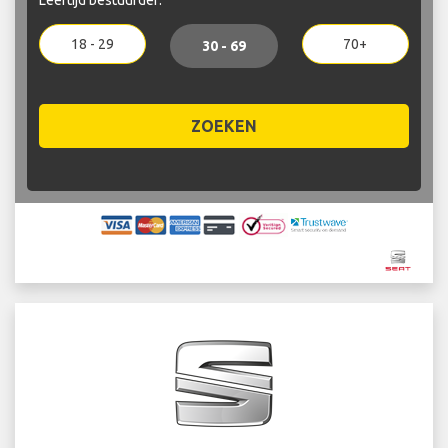
18 - 29
70+
30 - 69
ZOEKEN