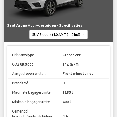
Seat Arona Huurvoertuigen - Specificaties
Lichaamstype
Crossover
CO2 uitstoot
112 g/km
Aangedreven wielen
Front wheel drive
Brandstof
95
Maximale bagageruimte
1280 l
Minimale bagageruimte
400 l
Gemengd
brandstofverbruik tijdens
4.9 l