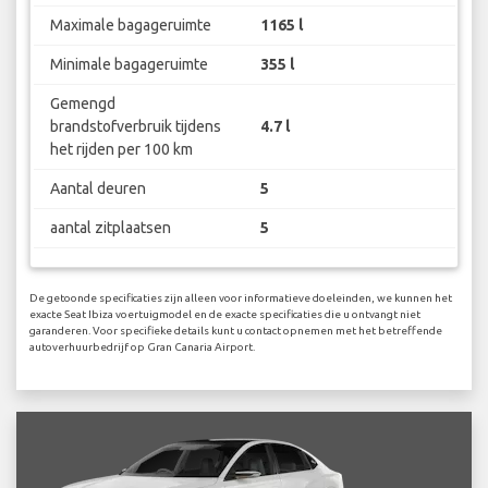
Maximale bagageruimte
1165 l
Minimale bagageruimte
355 l
Gemengd
brandstofverbruik tijdens
4.7 l
het rijden per 100 km
Aantal deuren
5
aantal zitplaatsen
5
De getoonde specificaties zijn alleen voor informatieve doeleinden, we kunnen het
exacte Seat Ibiza voertuigmodel en de exacte specificaties die u ontvangt niet
garanderen. Voor specifieke details kunt u contact opnemen met het betreffende
autoverhuurbedrijf op Gran Canaria Airport.