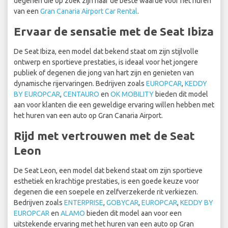
degenen die op zoek zijn naar de beste waarde voor het huren
van een
Gran Canaria Airport Car Rental
.
Ervaar de sensatie met de Seat Ibiza
De Seat Ibiza, een model dat bekend staat om zijn stijlvolle
ontwerp en sportieve prestaties, is ideaal voor het jongere
publiek of degenen die jong van hart zijn en genieten van
dynamische rijervaringen. Bedrijven zoals
EUROPCAR
,
KEDDY
BY EUROPCAR
,
CENTAURO
en
OK MOBILITY
bieden dit model
aan voor klanten die een geweldige ervaring willen hebben met
het huren van een auto op Gran Canaria Airport.
Rijd met vertrouwen met de Seat
Leon
De Seat Leon, een model dat bekend staat om zijn sportieve
esthetiek en krachtige prestaties, is een goede keuze voor
degenen die een soepele en zelfverzekerde rit verkiezen.
Bedrijven zoals
ENTERPRISE
,
GOBYCAR
,
EUROPCAR
,
KEDDY BY
EUROPCAR
en
ALAMO
bieden dit model aan voor een
uitstekende ervaring met het huren van een auto op Gran