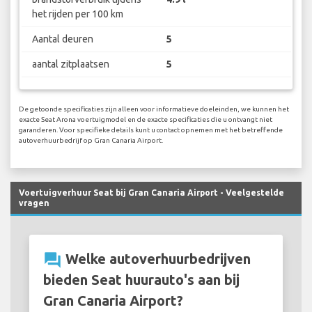
het rijden per 100 km
Aantal deuren
5
aantal zitplaatsen
5
De getoonde specificaties zijn alleen voor informatieve doeleinden, we kunnen het
exacte Seat Arona voertuigmodel en de exacte specificaties die u ontvangt niet
garanderen. Voor specifieke details kunt u contact opnemen met het betreffende
autoverhuurbedrijf op Gran Canaria Airport.
Voertuigverhuur Seat bij Gran Canaria Airport - Veelgestelde
vragen
question_answer
Welke autoverhuurbedrijven
bieden Seat huurauto's aan bij
Gran Canaria Airport?