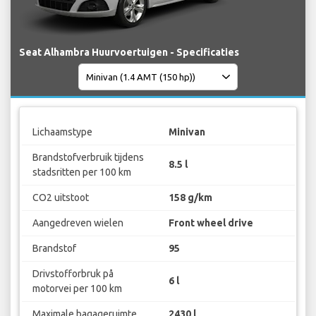
Seat Alhambra Huurvoertuigen - Specificaties
Lichaamstype
Minivan
Brandstofverbruik tijdens
8.5 l
stadsritten per 100 km
CO2 uitstoot
158 g/km
Aangedreven wielen
Front wheel drive
Brandstof
95
Drivstofforbruk på
6 l
motorvei per 100 km
Maximale bagageruimte
2430 l