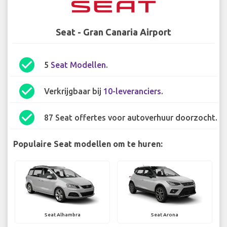
Seat - Gran Canaria Airport
check_circle
5
Seat Modellen
.
check_circle
Verkrijgbaar bij
10-leveranciers
.
check_circle
87 Seat offertes voor autoverhuur doorzocht.
Populaire Seat modellen om te huren:
Seat Alhambra
Seat Arona