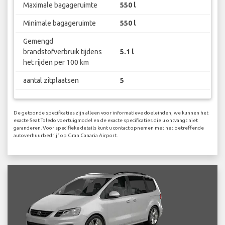
Maximale bagageruimte
550 l
Minimale bagageruimte
550 l
Gemengd
brandstofverbruik tijdens
5.1 l
het rijden per 100 km
aantal zitplaatsen
5
De getoonde specificaties zijn alleen voor informatieve doeleinden, we kunnen het
exacte Seat Toledo voertuigmodel en de exacte specificaties die u ontvangt niet
garanderen. Voor specifieke details kunt u contact opnemen met het betreffende
autoverhuurbedrijf op Gran Canaria Airport.