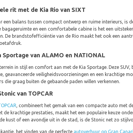
le rit met de Kia Rio van SIXT
ar een balans tussen compact ontwerp en ruime interieurs, is
 bagageruimte en een comfortabele cabine is het een uitsteke
. De brandstofefficiëntie van de Rio maakt het ook een aantr
oetafdruk.
Kia Sportage van ALAMO en NATIONAL
errein in stijl en comfort aan met de Kia Sportage. Deze SUV, 
te, geavanceerde veiligheidsvoorzieningen en een krachtige mo
ers die graag buiten de gebaande paden willen verkennen.
a Stonic van TOPCAR
TOPCAR
, combineert het gemak van een compacte auto met de 
 de krachtige prestaties, maakt het een populaire keuze onder 
e kust of een avondje uit in de stad, is de Stonic net zo stijlvo
akantie, het vinden van de perfecte
autoverhuur op Gran Canari