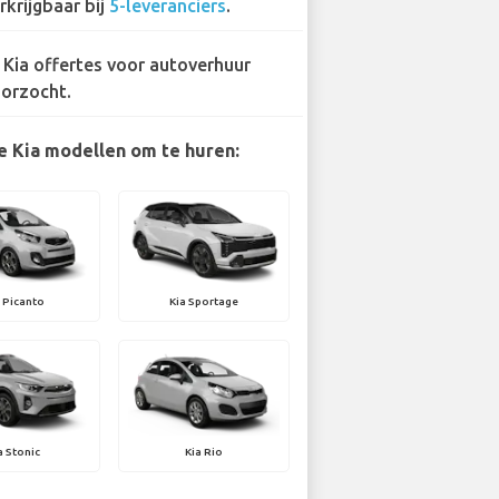
rkrijgbaar bij
5-leveranciers
.
 Kia offertes voor autoverhuur
orzocht.
e Kia modellen om te huren:
 Picanto
Kia Sportage
a Stonic
Kia Rio