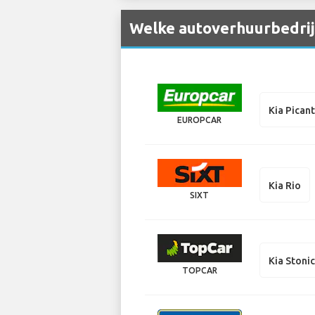
Welke autoverhuurbedrijv
Kia Pican
EUROPCAR
Kia Rio
SIXT
Kia Stoni
TOPCAR