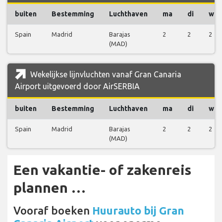
buiten
Bestemming
Luchthaven
ma
di
wo
Spain
Madrid
Barajas
2
2
2
(MAD)
Wekelijkse lijnvluchten vanaf Gran Canaria
Airport uitgevoerd door AirSERBIA
buiten
Bestemming
Luchthaven
ma
di
wo
Spain
Madrid
Barajas
2
2
2
(MAD)
Een vakantie- of zakenreis
plannen …
Vooraf boeken
Huurauto bij Gran