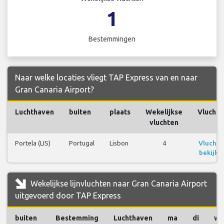
1
Bestemmingen
Naar welke locaties vliegt TAP Express van en naar
Gran Canaria Airport?
Luchthaven
buiten
plaats
Wekelijkse
Vluchte
vluchten
Portela (LIS)
Portugal
Lisbon
4
Vluchte
bekijke
Wekelijkse lijnvluchten naar Gran Canaria Airport
uitgevoerd door TAP Express
buiten
Bestemming
Luchthaven
ma
di
wo