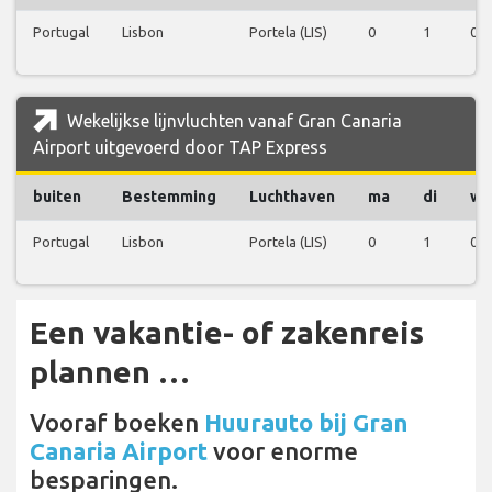
Portugal
Lisbon
Portela (LIS)
0
1
0
Wekelijkse lijnvluchten vanaf Gran Canaria
Airport uitgevoerd door TAP Express
buiten
Bestemming
Luchthaven
ma
di
wo
Portugal
Lisbon
Portela (LIS)
0
1
0
Een vakantie- of zakenreis
plannen …
Vooraf boeken
Huurauto bij Gran
Canaria Airport
voor enorme
besparingen.