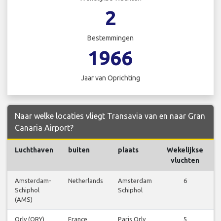
2
Bestemmingen
1966
Jaar van Oprichting
Naar welke locaties vliegt Transavia van en naar Gran
Canaria Airport?
Luchthaven
buiten
plaats
Wekelijkse
vluchten
Amsterdam-
Netherlands
Amsterdam
6
Schiphol
Schiphol
(AMS)
Orly (ORY)
France
Paris Orly
5