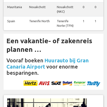
Mauritania
Nouakchott
Nouakchott
0
0
0
(NKC)
Spain
Tenerife North
Tenerife
1
1
1
Norte (TFN)
Een vakantie- of zakenreis
plannen …
Vooraf boeken
Huurauto bij Gran
Canaria Airport
voor enorme
besparingen.