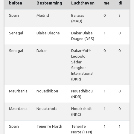
buiten
Bestemming
Luchthaven
ma
di
Spain
Madrid
Barajas
0
2
2
(MAD)
Senegal
Blaise Diagne
Dakar Blaise
1
0
0
Diagne (DSS)
Senegal
Dakar
Dakar-Yoff-
0
0
0
Léopold
Sédar
Senghor
International
(DKR)
Mauritania
Nouadhibou
Nouadhibou
1
0
2
(NDB)
Mauritania
Nouakchott
Nouakchott
1
0
0
(NKC)
Spain
Tenerife North
Tenerife
1
1
1
Norte (TFN)