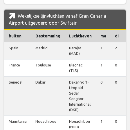
Wekelijkse lijnvluchten vanaf Gran Canaria
Airport uitgevoerd door Swiftair
buiten
Bestemming
Luchthaven
ma
di
Spain
Madrid
Barajas
1
2
2
(MAD)
France
Toulouse
Blagnac
1
0
0
(TLS)
Senegal
Dakar
Dakar-Yoff-
0
0
0
Léopold
Sédar
Senghor
International
(DKR)
Mauritania
Nouadhibou
Nouadhibou
1
0
2
(NDB)