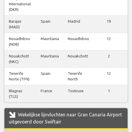
International
(DKR)
Barajas
Spain
Madrid
19
V
(MAD)
b
Nouadhibou
Mauritania
Nouadhibou
12
V
(NDB)
b
Nouakchott
Mauritania
Nouakchott
2
V
(NKC)
b
Tenerife
Spain
Tenerife
12
V
Norte (TFN)
North
b
Blagnac
France
Toulouse
1
V
(TLS)
b
Wekelijkse lijnvluchten naar Gran Canaria Airport
uitgevoerd door Swiftair