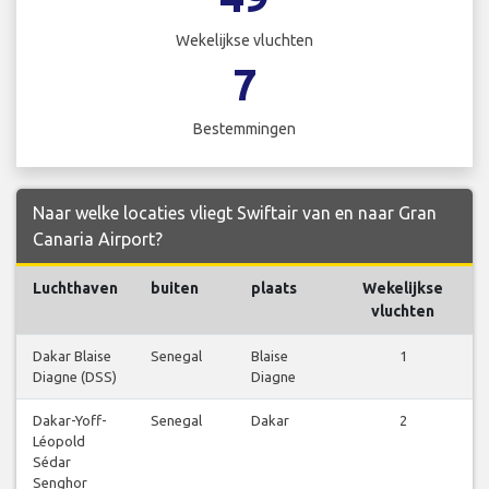
Wekelijkse vluchten
7
Bestemmingen
Naar welke locaties vliegt Swiftair van en naar Gran
Canaria Airport?
Luchthaven
buiten
plaats
Wekelijkse
V
vluchten
Dakar Blaise
Senegal
Blaise
1
V
Diagne (DSS)
Diagne
b
Dakar-Yoff-
Senegal
Dakar
2
V
Léopold
b
Sédar
Senghor